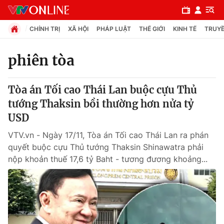
CHÍNH TRỊ
XÃ HỘI
PHÁP LUẬT
THẾ GIỚI
KINH TẾ
TRUYỀ
phiên tòa
Chuyên mục
Tòa án Tối cao Thái Lan buộc cựu Thủ
Chính trị
tướng Thaksin bồi thường hơn nửa tỷ
USD
Xã hội
VTV.vn - Ngày 17/11, Tòa án Tối cao Thái Lan ra phán
quyết buộc cựu Thủ tướng Thaksin Shinawatra phải
Pháp luật
nộp khoản thuế 17,6 tỷ Baht - tương đương khoảng...
Y tế
Thế giới