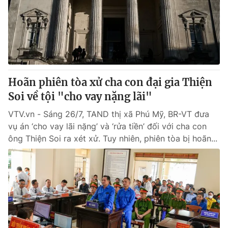
Giao lưu trực tuyến
Sản phẩm
Lịch phát sóng
Thị trường
Tư vấn
Chuyên mục khác
Hoãn phiên tòa xử cha con đại gia Thiện
Emagazine
Podcast
Soi về tội "cho vay nặng lãi"
VTV.vn - Sáng 26/7, TAND thị xã Phú Mỹ, BR-VT đưa
Photo
Infographic
vụ án ‘cho vay lãi nặng’ và ‘rửa tiền’ đối với cha con
ông Thiện Soi ra xét xử. Tuy nhiên, phiên tòa bị hoãn...
Video
Shorts video
VTV Money
VTV Thể thao
VTV Sức khoẻ
Bất động sản