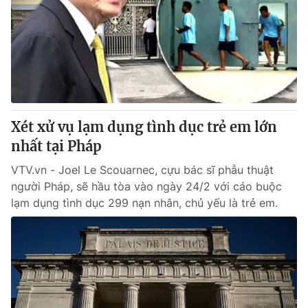
Tin tức
Kinh tế
Thế giới đó đây
Tài chính
Dữ liệu và đời sống
Câu chuyện quốc tế
Thị trường
Truyền hình
Góc doanh nghiệp
Xét xử vụ lạm dụng tình dục trẻ em lớn
Phim VTV
nhất tại Pháp
Giải trí
Hậu trường
VTV.vn - Joel Le Scouarnec, cựu bác sĩ phẫu thuật
Điện ảnh
người Pháp, sẽ hầu tòa vào ngày 24/2 với cáo buộc
Đời sống
Nhân vật
lạm dụng tình dục 299 nạn nhân, chủ yếu là trẻ em.
Âm nhạc
Du lịch
Khán giả
Giáo dục
Sao
Làm đẹp
Giải sao mai
Tuyển sinh
Công nghệ
Chất lượng cuộc sống
Học trực tuyến
Hitech Công nghệ tương lai