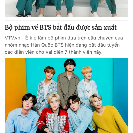
® Cấm sao chép dưới mọi hình thức nếu không có sự chấp
thuận bằng văn bản. Ghi rõ nguồn VTV.vn khi phát hành lại
Bộ phim về BTS bắt đầu được sản xuất
thông tin từ website này.
VTV.vn - Ê kip làm bộ phim dựa trên câu chuyện của
nhóm nhạc Hàn Quốc BTS hiện đang bắt đầu tuyển
các diễn viên cho vai diễn 7 thành viên này.