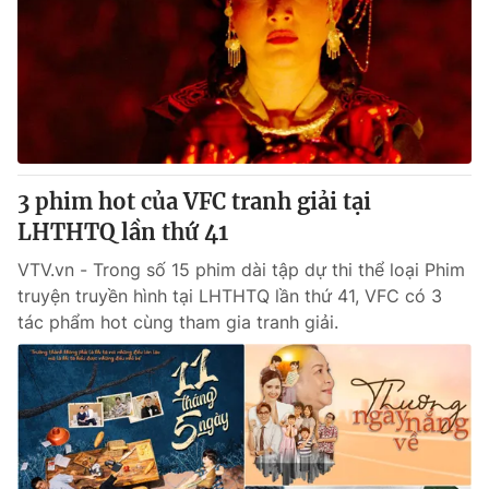
Tin tức
Kinh tế
Thế giới đó đây
Tài chính
Dữ liệu và đời sống
Câu chuyện quốc tế
Thị trường
Truyền hình
Góc doanh nghiệp
3 phim hot của VFC tranh giải tại
Phim VTV
LHTHTQ lần thứ 41
Giải trí
Hậu trường
VTV.vn - Trong số 15 phim dài tập dự thi thể loại Phim
Điện ảnh
truyện truyền hình tại LHTHTQ lần thứ 41, VFC có 3
Đời sống
Nhân vật
tác phẩm hot cùng tham gia tranh giải.
Âm nhạc
Du lịch
Khán giả
Giáo dục
Sao
Làm đẹp
Giải sao mai
Tuyển sinh
Công nghệ
Chất lượng cuộc sống
Học trực tuyến
Hitech Công nghệ tương lai