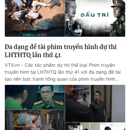
Giao lưu trực tuyến
Sản phẩm
Lịch phát sóng
Thị trường
Tư vấn
Chuyên mục khác
Đa dạng đề tài phim truyền hình dự thi
Emagazine
Podcast
LHTHTQ lần thứ 41
VTV.vn - Các tác phẩm dự thi thể loại Phim truyện
Photo
Infographic
truyền hình tại LHTHTQ lần thứ 41 với đa dạng đề tài
tạo nên bức tranh tổng quan của phim truyền hình...
Video
Shorts video
VTV Money
VTV Thể thao
VTV Sức khoẻ
Bất động sản