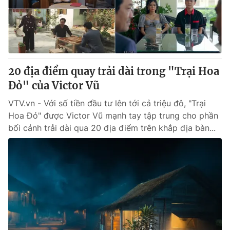
Thị trường 24h
Tấm lòng Việt
VTV4
Vươn mình bằng AI
VTV9
VTV8
20 địa điểm quay trải dài trong "Trại Hoa
Đỏ" của Victor Vũ
Liên hệ tòa soạn
English
VTV.vn - Với số tiền đầu tư lên tới cả triệu đô, "Trại
Hoa Đỏ" được Victor Vũ mạnh tay tập trung cho phần
bối cảnh trải dài qua 20 địa điểm trên khắp địa bàn...
THỜI BÁO VTV
Theo dõi báo trên
Cơ quan chủ quản:
Đài Truyền hình Việt Nam
Cơ quan báo chí:
Thời báo VTV