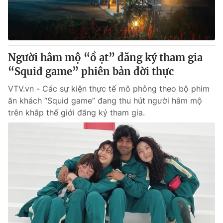
Giấy phép hoạt động báo in và báo điện tử số 483/GP-BTTTT
cấp ngày 29/12/2023
Tổng Biên tập:
Vũ Thanh Thủy
Phó Tổng Biên tập:
Nguyễn Thị Mỹ Hạnh, Phạm Quốc Thắng,
Người hâm mộ “ồ ạt” đăng ký tham gia
Nguyễn Trọng Ninh
Tổng đài VTV:
“Squid game” phiên bản đời thực
024.38 355 931 - 024.38 355 932
Ðiện thoại Thời báo VTV:
024.66 897 897
VTV.vn - Các sự kiện thực tế mô phỏng theo bộ phim
Email:
toasoan@vtv.vn
ăn khách “Squid game” đang thu hút người hâm mộ
Liên hệ quảng cáo:
024-7300.7108
trên khắp thế giới đăng ký tham gia.