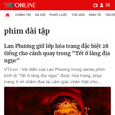
CHÍNH TRỊ
XÃ HỘI
PHÁP LUẬT
THẾ GIỚI
KINH TẾ
TRUYỀ
phim dài tập
Chuyên mục
Lan Phương giữ lớp hóa trang đặc biệt 28
Chính trị
tiếng cho cảnh quay trong "Tết ở làng địa
ngục"
Xã hội
VTV.vn - Vai diễn của Lan Phương trong series phim
kinh dị "Tết ở làng địa ngục" được hóa trang, phục
Pháp luật
trang tỉ mỉ nhằm đưa lại cảm giác chân thật cho...
Y tế
Thế giới