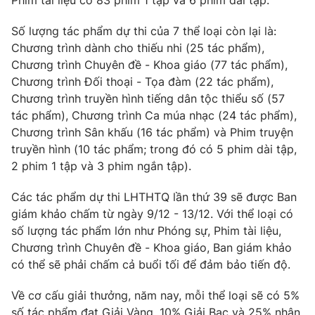
Phim tài liệu có 83 phim 1 tập và 6 phim dài tập.
Photo
Infographic
Số lượng tác phẩm dự thi của 7 thể loại còn lại là:
Chương trình dành cho thiếu nhi (25 tác phẩm),
Video
Shorts video
Chương trình Chuyên đề - Khoa giáo (77 tác phẩm),
Chương trình Đối thoại - Tọa đàm (22 tác phẩm),
Chương trình truyền hình tiếng dân tộc thiểu số (57
VTV Money
VTV Thể thao
tác phẩm), Chương trình Ca múa nhạc (24 tác phẩm),
Chương trình Sân khấu (16 tác phẩm) và Phim truyện
VTV Sức khoẻ
Bất động sản
truyền hình (10 tác phẩm; trong đó có 5 phim dài tập,
2 phim 1 tập và 3 phim ngắn tập).
Thị trường 24h
Tấm lòng Việt
Các tác phẩm dự thi LHTHTQ lần thứ 39 sẽ được Ban
giám khảo chấm từ ngày 9/12 - 13/12. Với thể loại có
VTV4
Vươn mình bằng AI
số lượng tác phẩm lớn như Phóng sự, Phim tài liệu,
Chương trình Chuyên đề - Khoa giáo, Ban giám khảo
có thể sẽ phải chấm cả buổi tối để đảm bảo tiến độ.
VTV9
VTV8
Về cơ cấu giải thưởng, năm nay, mỗi thể loại sẽ có 5%
Liên hệ tòa soạn
English
số tác phẩm đạt Giải Vàng, 10% Giải Bạc và 25% nhận