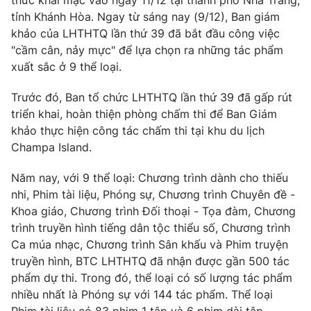
thức khai mạc vào ngày 11/12 tại thành phố Nha Trang,
Phim VTV
Giải trí
tỉnh Khánh Hòa. Ngay từ sáng nay (9/12), Ban giám
Hậu trường
khảo của LHTHTQ lần thứ 39 đã bắt đầu công việc
Điện ảnh
"cầm cân, nảy mực" để lựa chọn ra những tác phẩm
Đời sống
Nhân vật
xuất sắc ở 9 thể loại.
Âm nhạc
Du lịch
Khán giả
Giáo dục
Trước đó, Ban tổ chức LHTHTQ lần thứ 39 đã gấp rút
Sao
Làm đẹp
triển khai, hoàn thiện phòng chấm thi để Ban Giám
Giải sao mai
Tuyển sinh
khảo thực hiện công tác chấm thi tại khu du lịch
Công nghệ
Chất lượng cuộc sống
Champa Island.
Học trực tuyến
Hitech Công nghệ tương lai
Giao lưu trực tuyến
Năm nay, với 9 thể loại: Chương trình dành cho thiếu
Sản phẩm
nhi, Phim tài liệu, Phóng sự, Chương trình Chuyên đề -
Khoa giáo, Chương trình Đối thoại - Tọa đàm, Chương
Lịch phát sóng
Thị trường
trình truyền hình tiếng dân tộc thiểu số, Chương trình
Ca múa nhạc, Chương trình Sân khấu và Phim truyện
Tư vấn
truyền hình, BTC LHTHTQ đã nhận được gần 500 tác
Chuyên mục khác
phẩm dự thi. Trong đó, thể loại có số lượng tác phẩm
Emagazine
Podcast
nhiều nhất là Phóng sự với 144 tác phẩm. Thể loại