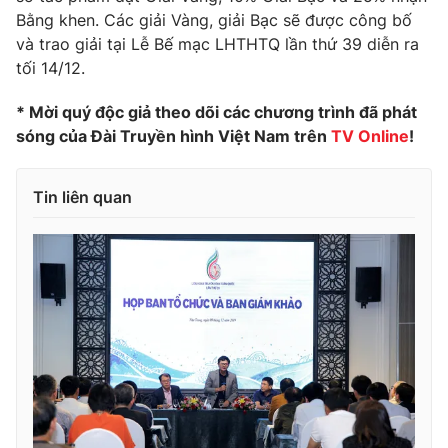
Bằng khen. Các giải Vàng, giải Bạc sẽ được công bố
và trao giải tại Lễ Bế mạc LHTHTQ lần thứ 39 diễn ra
tối 14/12.
THỜI BÁO VTV
* Mời quý độc giả theo dõi các chương trình đã phát
sóng của Đài Truyền hình Việt Nam trên
TV Online
!
Theo dõi báo trên
Tin liên quan
Cơ quan chủ quản:
Đài Truyền hình Việt Nam
Cơ quan báo chí:
Thời báo VTV
Giấy phép hoạt động báo in và báo điện tử số 483/GP-BTTTT
cấp ngày 29/12/2023
Tổng Biên tập:
Vũ Thanh Thủy
Phó Tổng Biên tập:
Nguyễn Thị Mỹ Hạnh, Phạm Quốc Thắng,
Nguyễn Trọng Ninh
Tổng đài VTV:
024.38 355 931 - 024.38 355 932