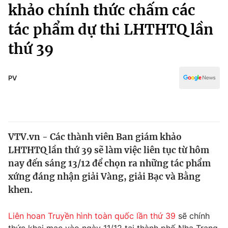
Chính trị
khảo chính thức chấm các
Truyền hình
tác phẩm dự thi LHTHTQ lần
Văn hóa - Giải trí
Xã hội
Y tế
thứ 39
Đời sống
Pháp luật
Công nghệ
Giáo dục
PV
Y tế
Thế giới
VTV.vn - Các thành viên Ban giám khảo
Tin tức
LHTHTQ lần thứ 39 sẽ làm việc liên tục từ hôm
Kinh tế
Thế giới đó đây
nay đến sáng 13/12 để chọn ra những tác phẩm
Tài chính
xứng đáng nhận giải Vàng, giải Bạc và Bằng
Dữ liệu và đời sống
Câu chuyện quốc tế
khen.
Thị trường
Truyền hình
Góc doanh nghiệp
Liên hoan Truyền hình toàn quốc lần thứ 39
sẽ chính