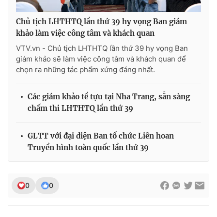
Ðiện thoại Thời báo VTV:
024.66 897 897
Email:
toasoan@vtv.vn
Chủ tịch LHTHTQ lần thứ 39 hy vọng Ban giám
Liên hệ quảng cáo:
024-7300.7108
khảo làm việc công tâm và khách quan
VTV.vn - Chủ tịch LHTHTQ lần thứ 39 hy vọng Ban
giám khảo sẽ làm việc công tâm và khách quan để
chọn ra những tác phẩm xứng đáng nhất.
Các giám khảo tề tựu tại Nha Trang, sẵn sàng
chấm thi LHTHTQ lần thứ 39
GLTT với đại diện Ban tổ chức Liên hoan
Truyền hình toàn quốc lần thứ 39
® Cấm sao chép dưới mọi hình thức nếu không có sự chấp
thuận bằng văn bản. Ghi rõ nguồn VTV.vn khi phát hành lại
0
0
thông tin từ website này.