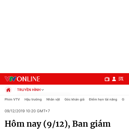
TRUYỀN HÌNH
Chính trị
Phim VTV
Hậu trường
Nhân vật
Góc khán giả
Điểm hẹn tài năng
Giải
Xã hội
09/12/2019 10:20 GMT+7
Pháp luật
Chuyên mục
Kinh tế
Hôm nay (9/12), Ban giám
Thể thao