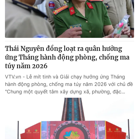
Tin tức
Kinh tế
Thế giới đó đây
Tài chính
Dữ liệu và đời sống
Câu chuyện quốc tế
Thị trường
Thái Nguyên đồng loạt ra quân hưởng
Truyền hình
Góc doanh nghiệp
ứng Tháng hành động phòng, chống ma
Phim VTV
túy năm 2026
Giải trí
Hậu trường
VTV.vn - Lễ mít tinh và Giải chạy hưởng ứng Tháng
Điện ảnh
hành động phòng, chống ma túy năm 2026 với chủ đề
Đời sống
Nhân vật
"Chung một quyết tâm xây dựng xã, phường, đặc...
Âm nhạc
Du lịch
Khán giả
Giáo dục
Sao
Làm đẹp
Giải sao mai
Tuyển sinh
Công nghệ
Chất lượng cuộc sống
Học trực tuyến
Hitech Công nghệ tương lai