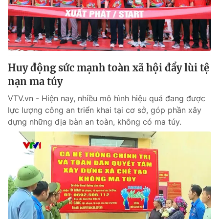
Thị trường 24h
Tấm lòng Việt
VTV4
Vươn mình bằng AI
VTV9
VTV8
Huy động sức mạnh toàn xã hội đẩy lùi tệ
nạn ma túy
Liên hệ tòa soạn
English
VTV.vn - Hiện nay, nhiều mô hình hiệu quả đang được
lực lượng công an triển khai tại cơ sở, góp phần xây
dựng những địa bàn an toàn, không có ma túy.
THỜI BÁO VTV
Theo dõi báo trên
Cơ quan chủ quản:
Đài Truyền hình Việt Nam
Cơ quan báo chí:
Thời báo VTV