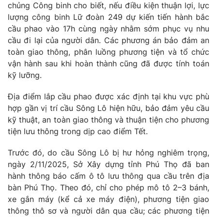
chủng Công binh cho biết, nếu điều kiện thuận lợi, lực
Photo
Infographic
lượng công binh Lữ đoàn 249 dự kiến tiến hành bắc
cầu phao vào 17h cùng ngày nhằm sớm phục vụ nhu
cầu đi lại của người dân. Các phương án bảo đảm an
Video
Shorts video
toàn giao thông, phân luồng phương tiện và tổ chức
vận hành sau khi hoàn thành cũng đã được tính toán
VTV Money
VTV Thể thao
kỹ lưỡng.
Địa điểm lắp cầu phao được xác định tại khu vực phù
VTV Sức khoẻ
Bất động sản
hợp gần vị trí cầu Sông Lô hiện hữu, bảo đảm yêu cầu
kỹ thuật, an toàn giao thông và thuận tiện cho phương
Thị trường 24h
Tấm lòng Việt
tiện lưu thông trong dịp cao điểm Tết.
Trước đó, do cầu Sông Lô bị hư hỏng nghiêm trọng,
VTV4
Vươn mình bằng AI
ngày 2/11/2025, Sở Xây dựng tỉnh Phú Thọ đã ban
hành thông báo cấm ô tô lưu thông qua cầu trên địa
VTV9
VTV8
bàn Phú Thọ. Theo đó, chỉ cho phép mô tô 2–3 bánh,
xe gắn máy (kể cả xe máy điện), phương tiện giao
thông thô sơ và người dân qua cầu; các phương tiện
Liên hệ tòa soạn
English