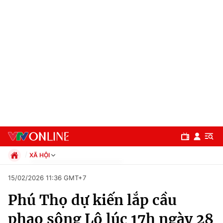
XÃ HỘI
Chính trị
15/02/2026 11:36 GMT+7
Xã hội
Phú Thọ dự kiến lắp cầu
Pháp luật
Chuyên mục
Kinh tế
phao sông Lô lúc 17h ngày 28
Thể thao