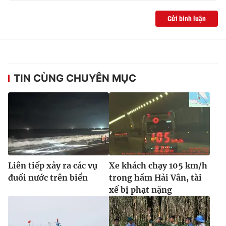
Ðiện thoại Thời báo VTV:
024.66 897 897
Gửi bình luận
Email:
toasoan@vtv.vn
Liên hệ quảng cáo:
024-7300.7108
TIN CÙNG CHUYÊN MỤC
Liên tiếp xảy ra các vụ
Xe khách chạy 105 km/h
® Cấm sao chép dưới mọi hình thức nếu không có sự chấp
đuối nước trên biển
trong hầm Hải Vân, tài
thuận bằng văn bản. Ghi rõ nguồn VTV.vn khi phát hành lại
xế bị phạt nặng
thông tin từ website này.