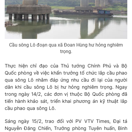
Phim VTV
Giải trí
Hậu trường
Điện ảnh
Đời sống
Nhân vật
Âm nhạc
Du lịch
Khán giả
Giáo dục
Sao
Cầu sông Lô đoạn qua xã Đoan Hùng hư hỏng nghiêm
Làm đẹp
Giải sao mai
trọng.
Tuyển sinh
Công nghệ
Chất lượng cuộc sống
Học trực tuyến
Thực hiện chỉ đạo của Thủ tướng Chính Phủ và Bộ
Hitech Công nghệ tương lai
Quốc phòng về việc khẩn trưởng tổ chức lắp cầu phao
Giao lưu trực tuyến
qua sông Lô nhằm đáp ứng nhu cầu đi lại của người
Sản phẩm
dân khi cầu sông Lô bị hư hỏng nghiêm trọng. Ngay
Lịch phát sóng
Thị trường
trong ngày 14/2, các đơn vị thuộc Bộ Quốc phòng đã
tiến hành khảo sát, triển khai phương án kỹ thuật lắp
Tư vấn
cầu phao qua sông Lô.
Chuyên mục khác
Sáng ngày 15/2, trao đổi với PV VTV Times, Đại tá
Emagazine
Podcast
Nguyễn Đăng Chiến, Trưởng phòng Tuyên huấn, Binh