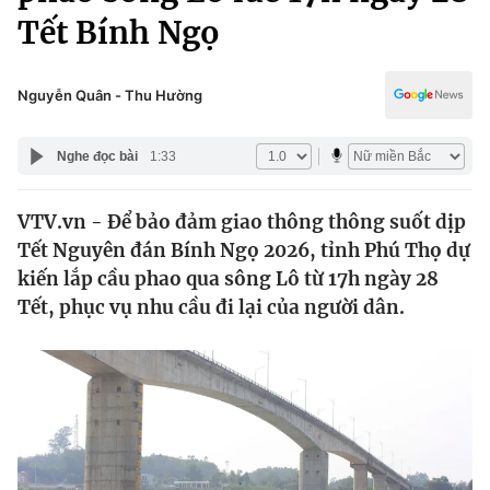
Chính trị
Tết Bính Ngọ
Truyền hình
Văn hóa - Giải trí
Xã hội
Y tế
Nguyễn Quân - Thu Hường
Đời sống
Pháp luật
Công nghệ
Nghe đọc bài
1:33
Giáo dục
Y tế
VTV.vn - Để bảo đảm giao thông thông suốt dịp
Tết Nguyên đán Bính Ngọ 2026, tỉnh Phú Thọ dự
Thế giới
kiến lắp cầu phao qua sông Lô từ 17h ngày 28
Tin tức
Tết, phục vụ nhu cầu đi lại của người dân.
Kinh tế
Thế giới đó đây
Tài chính
Dữ liệu và đời sống
Câu chuyện quốc tế
Thị trường
Truyền hình
Góc doanh nghiệp