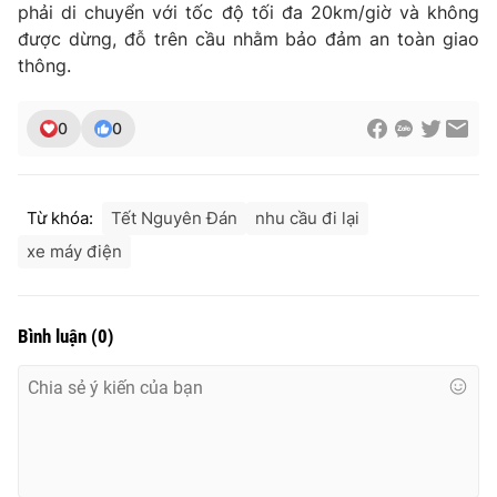
phải di chuyển với tốc độ tối đa 20km/giờ và không
được dừng, đỗ trên cầu nhằm bảo đảm an toàn giao
thông.
THỜI BÁO VTV
0
0
Theo dõi báo trên
Từ khóa:
Tết Nguyên Đán
nhu cầu đi lại
xe máy điện
Cơ quan chủ quản:
Đài Truyền hình Việt Nam
Cơ quan báo chí:
Thời báo VTV
Bình luận
(
0
)
Giấy phép hoạt động báo in và báo điện tử số 483/GP-BTTTT
cấp ngày 29/12/2023
Tổng Biên tập:
Vũ Thanh Thủy
Phó Tổng Biên tập:
Nguyễn Thị Mỹ Hạnh, Phạm Quốc Thắng,
Nguyễn Trọng Ninh
Tổng đài VTV:
024.38 355 931 - 024.38 355 932