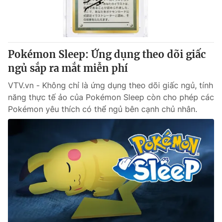
Giao lưu trực tuyến
Sản phẩm
Lịch phát sóng
Thị trường
Tư vấn
Pokémon Sleep: Ứng dụng theo dõi giấc
Chuyên mục khác
ngủ sắp ra mắt miễn phí
Emagazine
Podcast
VTV.vn - Không chỉ là ứng dụng theo dõi giấc ngủ, tính
năng thực tế ảo của Pokémon Sleep còn cho phép các
Pokémon yêu thích có thể ngủ bên cạnh chủ nhân.
Photo
Infographic
Video
Shorts video
VTV Money
VTV Thể thao
VTV Sức khoẻ
Bất động sản