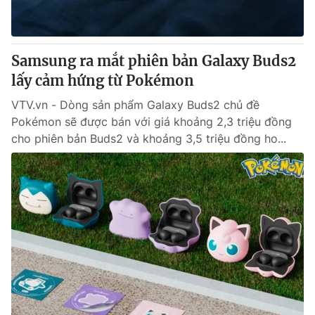
Thị trường 24h
Tấm lòng Việt
VTV4
Vươn mình bằng AI
Samsung ra mắt phiên bản Galaxy Buds2
lấy cảm hứng từ Pokémon
VTV9
VTV8
VTV.vn - Dòng sản phẩm Galaxy Buds2 chủ đề
Pokémon sẽ được bán với giá khoảng 2,3 triệu đồng
Liên hệ tòa soạn
English
cho phiên bản Buds2 và khoảng 3,5 triệu đồng ho...
THỜI BÁO VTV
Theo dõi báo trên
Cơ quan chủ quản:
Đài Truyền hình Việt Nam
Cơ quan báo chí:
Thời báo VTV