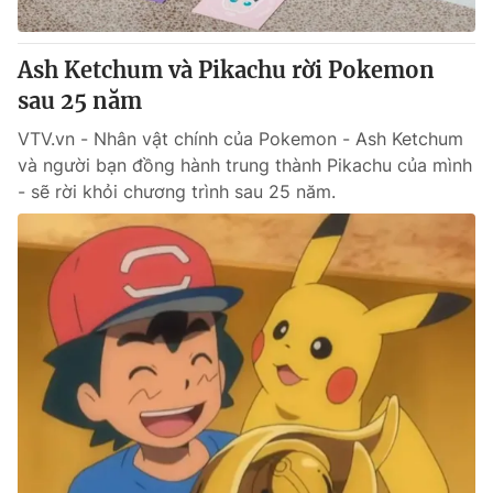
Giấy phép hoạt động báo in và báo điện tử số 483/GP-BTTTT
cấp ngày 29/12/2023
Ash Ketchum và Pikachu rời Pokemon
Tổng Biên tập:
Vũ Thanh Thủy
sau 25 năm
Phó Tổng Biên tập:
Nguyễn Thị Mỹ Hạnh, Phạm Quốc Thắng,
Nguyễn Trọng Ninh
VTV.vn - Nhân vật chính của Pokemon - Ash Ketchum
Tổng đài VTV:
024.38 355 931 - 024.38 355 932
và người bạn đồng hành trung thành Pikachu của mình
Ðiện thoại Thời báo VTV:
024.66 897 897
- sẽ rời khỏi chương trình sau 25 năm.
Email:
toasoan@vtv.vn
Liên hệ quảng cáo:
024-7300.7108