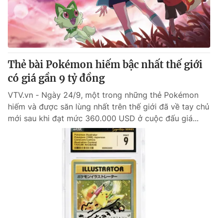
Tin tức
Kinh tế
Thế giới đó đây
Tài chính
Dữ liệu và đời sống
Câu chuyện quốc tế
Thị trường
Thẻ bài Pokémon hiếm bậc nhất thế giới
Truyền hình
có giá gần 9 tỷ đồng
Góc doanh nghiệp
VTV.vn - Ngày 24/9, một trong những thẻ Pokémon
Phim VTV
Giải trí
hiếm và được săn lùng nhất trên thế giới đã về tay chủ
Hậu trường
mới sau khi đạt mức 360.000 USD ở cuộc đấu giá...
Điện ảnh
Đời sống
Nhân vật
Âm nhạc
Du lịch
Khán giả
Giáo dục
Sao
Làm đẹp
Giải sao mai
Tuyển sinh
Công nghệ
Chất lượng cuộc sống
Học trực tuyến
Hitech Công nghệ tương lai