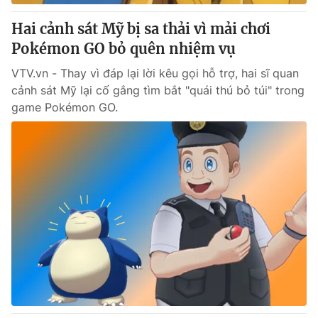
Hai cảnh sát Mỹ bị sa thải vì mải chơi
® Cấm sao chép dưới mọi hình thức nếu không có sự chấp
Pokémon GO bỏ quên nhiệm vụ
thuận bằng văn bản. Ghi rõ nguồn VTV.vn khi phát hành lại
thông tin từ website này.
VTV.vn - Thay vì đáp lại lời kêu gọi hỗ trợ, hai sĩ quan
cảnh sát Mỹ lại cố gắng tìm bắt "quái thú bỏ túi" trong
game Pokémon GO.