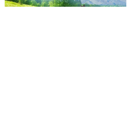
Tin mới
Video
Live
Emagazine
Trang chủ
Pokémon GO sắp thêm chế độ thi đấu
trực tuyến mới giữa các người chơi
VTV.vn - Người chơi Pokémon GO sẽ có thể thi đấu
trực tuyến với nhau bất kể tại đâu qua hệ thống PvP
mới của game được cập nhật trong thời gian tới.