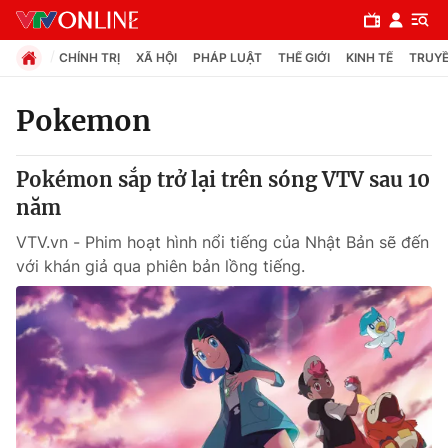
CHÍNH TRỊ
XÃ HỘI
PHÁP LUẬT
THẾ GIỚI
KINH TẾ
TRUYỀ
Pokemon
Chuyên mục
Pokémon sắp trở lại trên sóng VTV sau 10
Chính trị
năm
VTV.vn - Phim hoạt hình nổi tiếng của Nhật Bản sẽ đến
Xã hội
với khán giả qua phiên bản lồng tiếng.
Pháp luật
Y tế
Thế giới