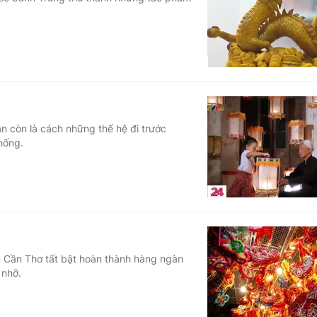
Góc ảnh
Giáo dục
Công nghệ
Tuyển sinh
Hitech Công ng
Học trực tuyến
Sản phẩm
n còn là cách những thế hệ đi trước
thống.
g
Thị trường
Tư vấn
n Cần Thơ tất bật hoàn thành hàng ngàn
 nhỡ.