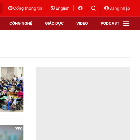
Cổng thông tin
English
Đăng nhập
CÔNG NGHỆ
GIÁO DỤC
VIDEO
PODCAST
VTV Money
VTV Thể thao
VTV Sức khoẻ
Bất động sản
Thị trường 24h
Tấm lòng Việt
Vươn mình bằng AI
VTV4
VTV8
VTV9
Lịch phát sóng
Giao lưu trực tuyến
Sự kiện