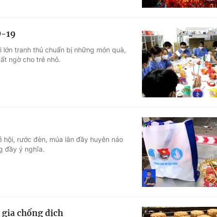
D-19
i lớn tranh thủ chuẩn bị những món quà,
ất ngờ cho trẻ nhỏ.
ễ hội, rước đèn, múa lân đầy huyên náo
g đầy ý nghĩa.
 gia chống dịch