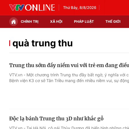
Thứ Bảy, 8/8/2026
CHÍNH TRỊ
XÃ HỘI
PHÁP LUẬT
THẾ GIỚI
Chính trị
Xã hội
quà trung thu
Thế giới
Kinh tế
Trung thu sớm đầy niềm vui với trẻ em đang điều 
Tin tức
Tài chính
VTV.vn - Một chương trình Trung thu đầy bất ngờ, ý nghĩa với cá
Bệnh viện K3 cơ sở Tân Triều mang đến nhiều niềm vui, sự động
Thế giới đó đây
Thị trường
Câu chuyện quốc tế
Góc doanh nghiệp
Dữ liệu và đời sống
Độc lạ bánh Trung thu 3D như khắc gỗ
VTV.vn - Tại Hà Nội, cô gái Thùy Dương đã biến hình những ch