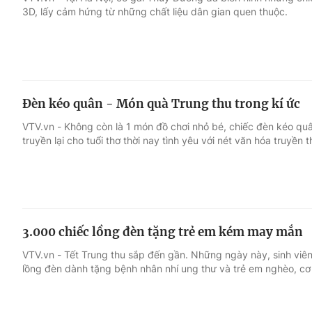
3D, lấy cảm hứng từ những chất liệu dân gian quen thuộc.
Giải trí
Đời sống
Điện ảnh
Du lịch
Đèn kéo quân - Món quà Trung thu trong kí ức
Âm nhạc
Làm đẹp
VTV.vn - Không còn là 1 món đồ chơi nhỏ bé, chiếc đèn kéo quâ
truyền lại cho tuổi thơ thời nay tình yêu với nét văn hóa truyền 
Sao
Chất lượng cuộc sốn
3.000 chiếc lồng đèn tặng trẻ em kém may mắn
VTV.vn - Tết Trung thu sắp đến gần. Những ngày này, sinh viê
lồng đèn dành tặng bệnh nhân nhí ung thư và trẻ em nghèo, cơ