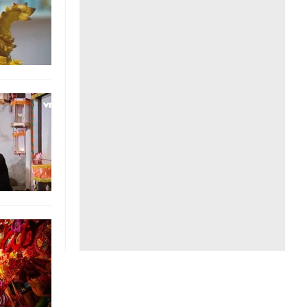
Liên hệ toà soạn
hệ tương lai