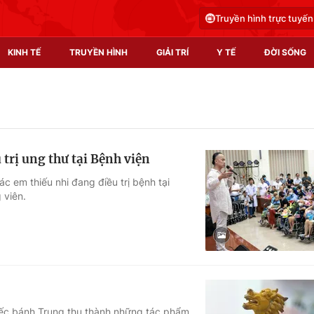
Truyền hình trực tuyến
KINH TẾ
TRUYỀN HÌNH
GIẢI TRÍ
Y TẾ
ĐỜI SỐNG
Pháp luật
Y tế
Truyền hình
Multimedia
trị ung thư tại Bệnh viện
Phim VTV
Video
c em thiếu nhi đang điều trị bệnh tại
 viên.
Hậu trường
Shorts video
Nhân vật
Podcast
Khán giả
EMagazine
Giải sao mai
Photo
Infographic
iếc bánh Trung thu thành những tác phẩm