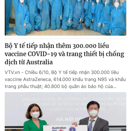
Tin tức
Kinh tế
Thế giới đó đây
Tài chính
Dữ liệu và đời sống
Câu chuyện quốc tế
Thị trường
Bộ Y tế tiếp nhận thêm 300.000 liều
Truyền hình
Góc doanh nghiệp
vaccine COVID-19 và trang thiết bị chống
Phim VTV
dịch từ Australia
Giải trí
Hậu trường
VTV.vn - Chiều 6/10, Bộ Y tế tiếp nhận 300.000 liều
Điện ảnh
vaccine AstraZeneca, 614.000 khẩu trang N95 và khẩu
Đời sống
Nhân vật
trang phẫu thuật; 40.800 bộ quần áo bảo hộ của...
Âm nhạc
Du lịch
Khán giả
Giáo dục
Sao
Làm đẹp
Giải sao mai
Tuyển sinh
Công nghệ
Chất lượng cuộc sống
Học trực tuyến
Hitech Công nghệ tương lai