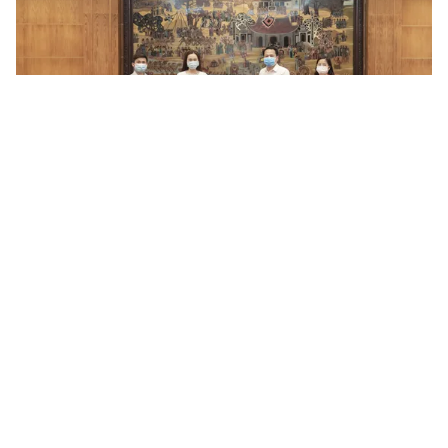
Tin mới
Video
Live
Emagazine
Trang chủ
Người đàn ông bị ong đốt bất tỉnh, treo lơ
lửng trên vách đá
VTV.vn - Trong lúc tháo mũ bảo hộ ra uống nước,
người đàn ông đi lấy mật ong rừng ở Sơn La bất ngờ
bị ong đốt dẫn tới bất tỉnh, treo lơ lửng trên vách núi.