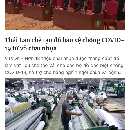
Thị trường 24h
Tấm lòng Việt
VTV4
Vươn mình bằng AI
VTV9
VTV8
Thái Lan chế tạo đồ bảo vệ chống COVID-
19 từ vỏ chai nhựa
Liên hệ tòa soạn
English
VTV.vn - Hơn 18 triệu chai nhựa được “nâng cấp” để
làm vật liệu chế tạo vải cho các bộ đồ đặc biệt chống
COVID-19, hỗ trợ cho hàng nghìn ngôi chùa và bệnh...
THỜI BÁO VTV
Theo dõi báo trên
Cơ quan chủ quản:
Đài Truyền hình Việt Nam
Cơ quan báo chí:
Thời báo VTV