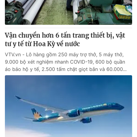
Giấy phép hoạt động báo in và báo điện tử số 483/GP-BTTTT
cấp ngày 29/12/2023
Tổng Biên tập:
Vũ Thanh Thủy
Phó Tổng Biên tập:
Nguyễn Thị Mỹ Hạnh, Phạm Quốc Thắng,
Vận chuyển hơn 6 tấn trang thiết bị, vật
Nguyễn Trọng Ninh
Tổng đài VTV:
tư y tế từ Hoa Kỳ về nước
024.38 355 931 - 024.38 355 932
Ðiện thoại Thời báo VTV:
024.66 897 897
VTV.vn - Lô hàng gồm 250 máy trợ thở, 5 máy thở,
Email:
toasoan@vtv.vn
9.000 bộ xét nghiệm nhanh COVID-19, 600 bộ quần
Liên hệ quảng cáo:
024-7300.7108
áo bảo hộ y tế, 2.500 tấm chặt giọt bắn và 60.000...