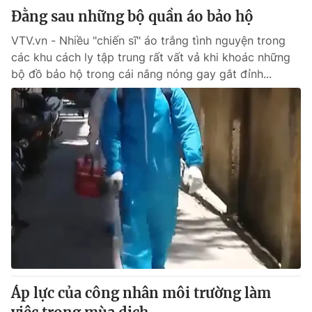
Đằng sau những bộ quần áo bảo hộ
VTV.vn - Nhiều "chiến sĩ" áo trắng tình nguyện trong
các khu cách ly tập trung rất vất vả khi khoác những
bộ đồ bảo hộ trong cái nắng nóng gay gắt đỉnh...
Áp lực của công nhân môi trường làm