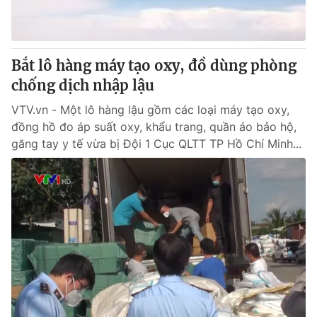
® Cấm sao chép dưới mọi hình thức nếu không có sự chấp
thuận bằng văn bản. Ghi rõ nguồn VTV.vn khi phát hành lại
Bắt lô hàng máy tạo oxy, đồ dùng phòng
thông tin từ website này.
chống dịch nhập lậu
VTV.vn - Một lô hàng lậu gồm các loại máy tạo oxy,
đồng hồ đo áp suất oxy, khẩu trang, quần áo bảo hộ,
găng tay y tế vừa bị Đội 1 Cục QLTT TP Hồ Chí Minh...