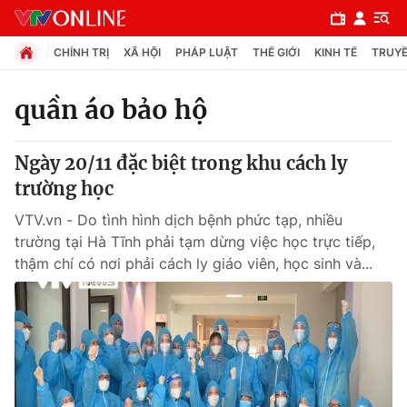
CHÍNH TRỊ
XÃ HỘI
PHÁP LUẬT
THẾ GIỚI
KINH TẾ
TRUYỀ
quần áo bảo hộ
Chuyên mục
Ngày 20/11 đặc biệt trong khu cách ly
Chính trị
trường học
VTV.vn - Do tình hình dịch bệnh phức tạp, nhiều
Xã hội
trường tại Hà Tĩnh phải tạm dừng việc học trực tiếp,
thậm chí có nơi phải cách ly giáo viên, học sinh và...
Pháp luật
Y tế
Thế giới