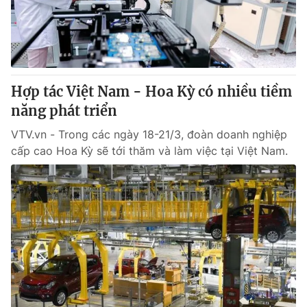
Giao lưu trực tuyến
Sản phẩm
Lịch phát sóng
Thị trường
Tư vấn
Hợp tác Việt Nam - Hoa Kỳ có nhiều tiềm
Chuyên mục khác
năng phát triển
Emagazine
Podcast
VTV.vn - Trong các ngày 18-21/3, đoàn doanh nghiệp
cấp cao Hoa Kỳ sẽ tới thăm và làm việc tại Việt Nam.
Photo
Infographic
Video
Shorts video
VTV Money
VTV Thể thao
VTV Sức khoẻ
Bất động sản