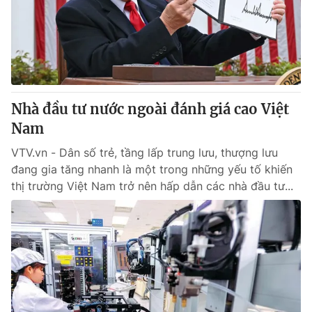
Tin tức
Kinh tế
Thế giới đó đây
Tài chính
Dữ liệu và đời sống
Câu chuyện quốc tế
Thị trường
Nhà đầu tư nước ngoài đánh giá cao Việt
Truyền hình
Góc doanh nghiệp
Nam
Phim VTV
Giải trí
VTV.vn - Dân số trẻ, tầng lấp trung lưu, thượng lưu
Hậu trường
đang gia tăng nhanh là một trong những yếu tố khiến
Điện ảnh
thị trường Việt Nam trở nên hấp dẫn các nhà đầu tư...
Đời sống
Nhân vật
Âm nhạc
Du lịch
Khán giả
Giáo dục
Sao
Làm đẹp
Giải sao mai
Tuyển sinh
Công nghệ
Chất lượng cuộc sống
Học trực tuyến
Hitech Công nghệ tương lai