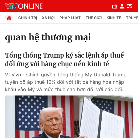
CHÍNH TRỊ
XÃ HỘI
PHÁP LUẬT
THẾ GIỚI
KINH TẾ
TRUYỀ
quan hệ thương mại
Chuyên mục
Tổng thống Trump ký sắc lệnh áp thuế
Chính trị
đối ứng với hàng chục nền kinh tế
VTV.vn - Chính quyền Tổng thống Mỹ Donald Trump
Xã hội
tuyên bố áp thuế 10% đối với tất cả hàng hóa nhập
khẩu vào Mỹ và mức thuế cao hơn đối với các đối...
Pháp luật
Y tế
Thế giới