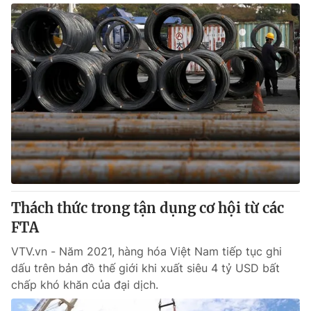
Thách thức trong tận dụng cơ hội từ các
FTA
VTV.vn - Năm 2021, hàng hóa Việt Nam tiếp tục ghi
dấu trên bản đồ thế giới khi xuất siêu 4 tỷ USD bất
chấp khó khăn của đại dịch.