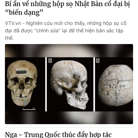
Bí ẩn về những hộp sọ Nhật Bản cổ đại bị
“biến dạng”
® Cấm sao chép dưới mọi hình thức nếu không có sự chấp
VTV.vn - Nghiên cứu mới cho thấy, những hộp sọ cổ
thuận bằng văn bản. Ghi rõ nguồn VTV.vn khi phát hành lại
thông tin từ website này.
đại đã được “chỉnh sửa” lại để thể hiện bản sắc tập
thể.
Nga - Trung Quốc thúc đẩy hợp tác