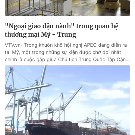
Thị trường 24h
Tấm lòng Việt
VTV4
Vươn mình bằng AI
"Ngoại giao đậu nành" trong quan hệ
thương mại Mỹ - Trung
VTV9
VTV8
VTV.vn- Trong khuôn khổ hội nghị APEC đang diễn ra
tại Mỹ, một trong những sự kiện được chờ đợi nhất
Liên hệ tòa soạn
English
chính là cuộc gặp giữa Chủ tịch Trung Quốc Tập Cận...
THỜI BÁO VTV
Theo dõi báo trên
Cơ quan chủ quản:
Đài Truyền hình Việt Nam
Cơ quan báo chí:
Thời báo VTV