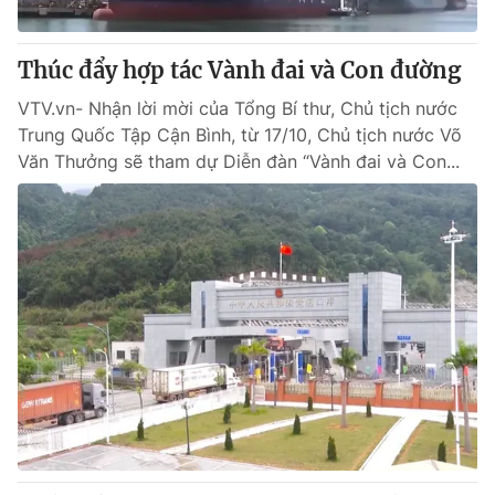
Giấy phép hoạt động báo in và báo điện tử số 483/GP-BTTTT
cấp ngày 29/12/2023
Thúc đẩy hợp tác Vành đai và Con đường
Tổng Biên tập:
Vũ Thanh Thủy
Phó Tổng Biên tập:
Nguyễn Thị Mỹ Hạnh, Phạm Quốc Thắng,
VTV.vn- Nhận lời mời của Tổng Bí thư, Chủ tịch nước
Nguyễn Trọng Ninh
Trung Quốc Tập Cận Bình, từ 17/10, Chủ tịch nước Võ
Tổng đài VTV:
024.38 355 931 - 024.38 355 932
Văn Thưởng sẽ tham dự Diễn đàn “Vành đai và Con...
Ðiện thoại Thời báo VTV:
024.66 897 897
Email:
toasoan@vtv.vn
Liên hệ quảng cáo:
024-7300.7108