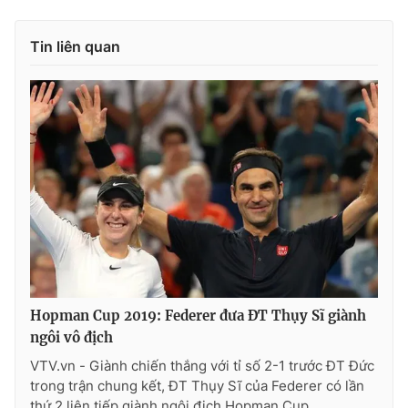
Photo
Infographic
Tin liên quan
Video
Shorts video
VTV Money
VTV Thể thao
VTV Sức khoẻ
Bất động sản
Thị trường 24h
Tấm lòng Việt
VTV4
Vươn mình bằng AI
Hopman Cup 2019: Federer đưa ĐT Thụy Sĩ giành
ngôi vô địch
VTV9
VTV8
VTV.vn - Giành chiến thắng với tỉ số 2-1 trước ĐT Đức
trong trận chung kết, ĐT Thụy Sĩ của Federer có lần
Liên hệ tòa soạn
English
thứ 2 liên tiếp giành ngôi địch Hopman Cup.