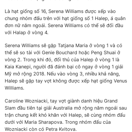
Phim VTV
Giải trí
Là hạt giống số 16, Serena Williams được xếp vào
Hậu trường
chung nhóm đấu trên với hạt giống số 1 Halep, á quân
Điện ảnh
Đời sống
Nhân vật
đơn nữ năm ngoái. Serena Williams có thể sẽ đối đầu
Âm nhạc
với Halap ở vòng 4.
Du lịch
Khán giả
Giáo dục
Sao
Serena Williams sẽ gặp Tatjana Maria ở vòng 1 và có
Làm đẹp
Giải sao mai
thể sẽ so tài với Genie Bouchard hoặc Peng Shuai ở
Tuyển sinh
Công nghệ
Chất lượng cuộc sống
vòng 2. Trong khi đó, đối thủ của Halep ở vòng 1 là
Học trực tuyến
Kaia Kanepi, người đã đánh bại cô ngay ở vòng 1 giải
Hitech Công nghệ tương lai
Mỹ mở rộng 2018. Nếu vào vòng 3, nhiều khả năng,
Giao lưu trực tuyến
Halep sẽ gặp tay vợt không được xếp hạt giống Venus
Sản phẩm
Williams.
Lịch phát sóng
Thị trường
Caroline Wozniacki, tay vợt giành danh hiệu Grand
Tư vấn
Slam đầu tiên tại giải Australia mở rộng năm ngoái sau
Chuyên mục khác
trận chung kết khó khăn với Halep, sẽ cùng nhóm đấu
dưới với Maria Sharapova. Trong nhóm đấu của
Emagazine
Podcast
Wozniacki còn có Petra Kvitova.