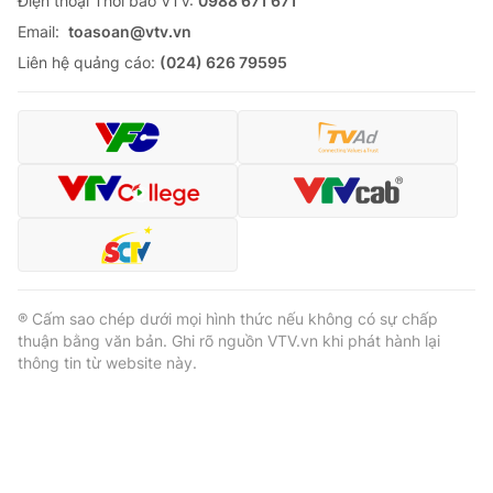
Ðiện thoại Thời báo VTV:
0988 671 671
Email:
toasoan@vtv.vn
Liên hệ quảng cáo:
(024) 626 79595
® Cấm sao chép dưới mọi hình thức nếu không có sự chấp
thuận bằng văn bản. Ghi rõ nguồn VTV.vn khi phát hành lại
thông tin từ website này.