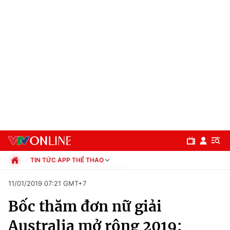
TIN TỨC APP THỂ THAO
Chính trị
11/01/2019 07:21 GMT+7
Xã hội
Bốc thăm đơn nữ giải
Pháp luật
Chuyên mục
Kinh tế
Australia mở rộng 2019:
Thể thao