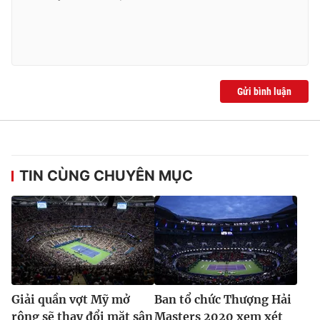
Ðiện thoại Thời báo VTV:
024.66 897 897
Email:
toasoan@vtv.vn
Liên hệ quảng cáo:
024-7300.7108
Gửi bình luận
TIN CÙNG CHUYÊN MỤC
® Cấm sao chép dưới mọi hình thức nếu không có sự chấp
thuận bằng văn bản. Ghi rõ nguồn VTV.vn khi phát hành lại
thông tin từ website này.
Giải quần vợt Mỹ mở
Ban tổ chức Thượng Hải
rộng sẽ thay đổi mặt sân
Masters 2020 xem xét