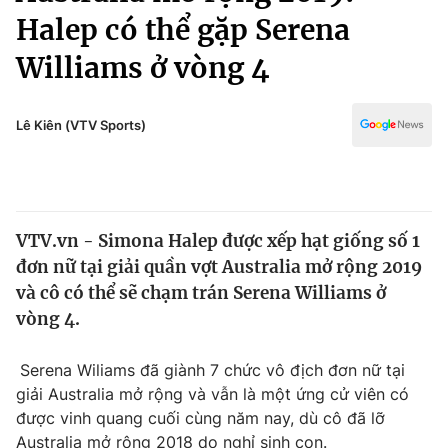
Chính trị
Halep có thể gặp Serena
Truyền hình
Văn hóa - Giải trí
Williams ở vòng 4
Xã hội
Y tế
Đời sống
Pháp luật
Lê Kiên (VTV Sports)
Công nghệ
Giáo dục
Y tế
Thế giới
VTV.vn - Simona Halep được xếp hạt giống số 1
đơn nữ tại giải quần vợt Australia mở rộng 2019
Tin tức
và cô có thể sẽ chạm trán Serena Williams ở
Kinh tế
vòng 4.
Thế giới đó đây
Tài chính
Dữ liệu và đời sống
Câu chuyện quốc tế
Serena Wiliams đã giành 7 chức vô địch đơn nữ tại
Thị trường
giải Australia mở rộng và vẫn là một ứng cử viên có
Truyền hình
Góc doanh nghiệp
được vinh quang cuối cùng năm nay, dù cô đã lỡ
Australia mở rộng 2018 do nghỉ sinh con.