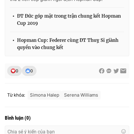
ĐT Đức góp mặt trong trận chung kết Hopman
Cup 2019
THỜI BÁO VTV
Hopman Cup: Federer cùng ĐT Thuỵ Sĩ giành
quyền vào chung kết
Theo dõi báo trên
0
0
Cơ quan chủ quản:
Đài Truyền hình Việt Nam
Cơ quan báo chí:
Thời báo VTV
Giấy phép hoạt động báo in và báo điện tử số 483/GP-BTTTT
Từ khóa:
Simona Halep
Serena Williams
cấp ngày 29/12/2023
Tổng Biên tập:
Vũ Thanh Thủy
Phó Tổng Biên tập:
Nguyễn Thị Mỹ Hạnh, Phạm Quốc Thắng,
Bình luận
(
0
)
Nguyễn Trọng Ninh
Tổng đài VTV:
024.38 355 931 - 024.38 355 932