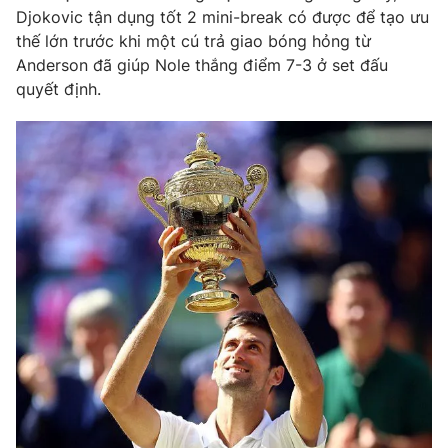
Djokovic tận dụng tốt 2 mini-break có được để tạo ưu
thế lớn trước khi một cú trả giao bóng hỏng từ
Anderson đã giúp Nole thắng điểm 7-3 ở set đấu
quyết định.
THỜI BÁO VTV
Theo dõi báo trên
Cơ quan chủ quản:
Đài Truyền hình Việt Nam
Cơ quan báo chí:
Thời báo VTV
Giấy phép hoạt động báo in và báo điện tử số 483/GP-BTTTT
cấp ngày 29/12/2023
Tổng Biên tập:
Vũ Thanh Thủy
Phó Tổng Biên tập:
Nguyễn Thị Mỹ Hạnh, Phạm Quốc Thắng,
Nguyễn Trọng Ninh
Tổng đài VTV:
024.38 355 931 - 024.38 355 932