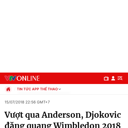
TIN TỨC APP THỂ THAO
Chính trị
15/07/2018 22:56 GMT+7
Xã hội
Vượt qua Anderson, Djokovic
Pháp luật
Chuyên mục
Kinh tế
đăng quang Wimbledon 2018
Thể thao