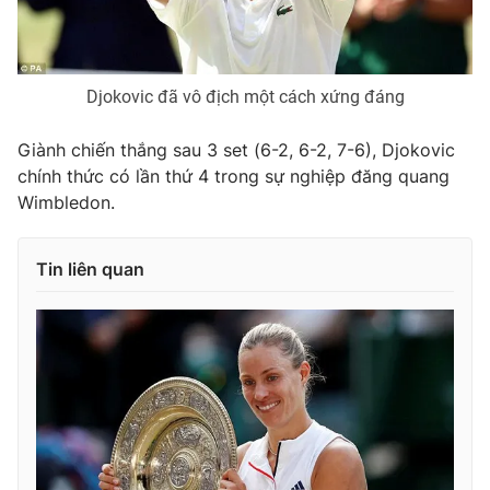
Ðiện thoại Thời báo VTV:
024.66 897 897
Email:
toasoan@vtv.vn
Liên hệ quảng cáo:
024-7300.7108
Djokovic đã vô địch một cách xứng đáng
Giành chiến thắng sau 3 set (6-2, 6-2, 7-6), Djokovic
chính thức có lần thứ 4 trong sự nghiệp đăng quang
Wimbledon.
Tin liên quan
® Cấm sao chép dưới mọi hình thức nếu không có sự chấp
thuận bằng văn bản. Ghi rõ nguồn VTV.vn khi phát hành lại
thông tin từ website này.