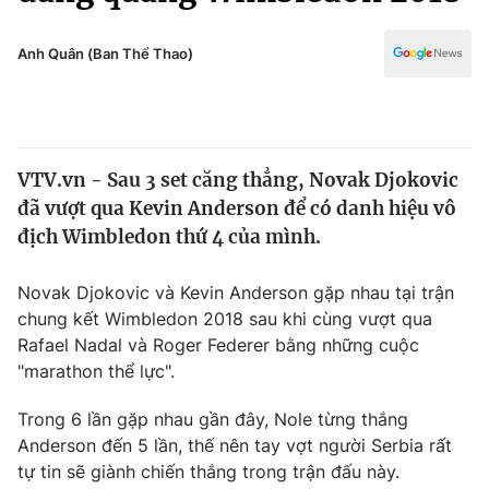
Chính trị
Truyền hình
Văn hóa - Giải trí
Anh Quân (Ban Thể Thao)
Xã hội
Y tế
Đời sống
Pháp luật
Công nghệ
Giáo dục
VTV.vn - Sau 3 set căng thẳng, Novak Djokovic
Y tế
đã vượt qua Kevin Anderson để có danh hiệu vô
địch Wimbledon thứ 4 của mình.
Thế giới
Novak Djokovic và Kevin Anderson gặp nhau tại trận
Tin tức
chung kết Wimbledon 2018 sau khi cùng vượt qua
Kinh tế
Rafael Nadal và Roger Federer bằng những cuộc
Thế giới đó đây
Tài chính
"marathon thể lực".
Dữ liệu và đời sống
Câu chuyện quốc tế
Thị trường
Trong 6 lần gặp nhau gần đây, Nole từng thắng
Anderson đến 5 lần, thế nên tay vợt người Serbia rất
Truyền hình
Góc doanh nghiệp
tự tin sẽ giành chiến thắng trong trận đấu này.