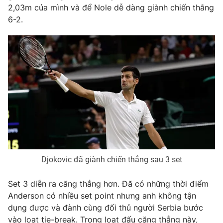
2,03m của mình và để Nole dễ dàng giành chiến thắng
Photo
Infographic
6-2.
Video
Shorts video
VTV Money
VTV Thể thao
VTV Sức khoẻ
Bất động sản
Thị trường 24h
Tấm lòng Việt
Djokovic đã giành chiến thắng sau 3 set
VTV4
Vươn mình bằng AI
Set 3 diễn ra căng thẳng hơn. Đã có những thời điểm
VTV9
VTV8
Anderson có nhiều set point nhưng anh không tận
dụng được và đành cùng đối thủ người Serbia bước
Liên hệ tòa soạn
English
vào loạt tie-break. Trong loạt đấu căng thẳng này,