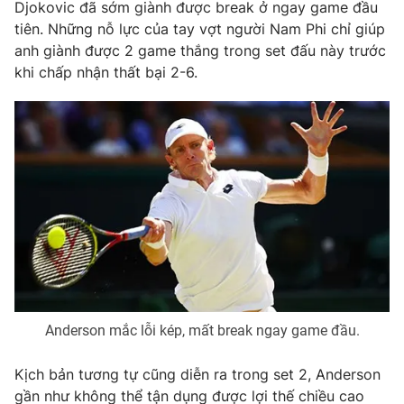
Phim VTV
Djokovic đã sớm giành được break ở ngay game đầu
Giải trí
tiên. Những nỗ lực của tay vợt người Nam Phi chỉ giúp
Hậu trường
anh giành được 2 game thắng trong set đấu này trước
Điện ảnh
Đời sống
khi chấp nhận thất bại 2-6.
Nhân vật
Âm nhạc
Du lịch
Khán giả
Giáo dục
Sao
Làm đẹp
Giải sao mai
Tuyển sinh
Công nghệ
Chất lượng cuộc sống
Học trực tuyến
Hitech Công nghệ tương lai
Giao lưu trực tuyến
Sản phẩm
Lịch phát sóng
Thị trường
Tư vấn
Anderson mắc lỗi kép, mất break ngay game đầu.
Chuyên mục khác
Kịch bản tương tự cũng diễn ra trong set 2, Anderson
Emagazine
Podcast
gần như không thể tận dụng được lợi thế chiều cao