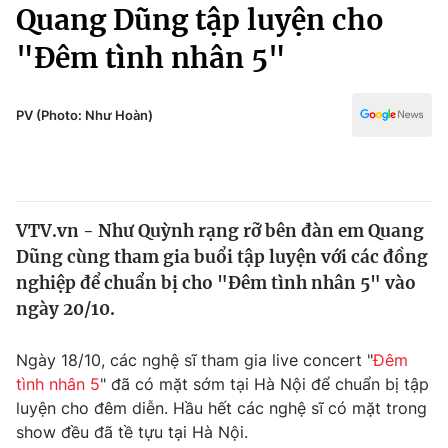
Chính trị
Quang Dũng tập luyện cho
Truyền hình
"Đêm tình nhân 5"
Văn hóa - Giải trí
Xã hội
Y tế
Đời sống
PV (Photo: Như Hoàn)
Pháp luật
Công nghệ
Giáo dục
Y tế
VTV.vn - Như Quỳnh rạng rỡ bên đàn em Quang
Thế giới
Dũng cùng tham gia buổi tập luyện với các đồng
Tin tức
nghiệp để chuẩn bị cho "Đêm tình nhân 5" vào
Kinh tế
ngày 20/10.
Thế giới đó đây
Tài chính
Dữ liệu và đời sống
Câu chuyện quốc tế
Ngày 18/10, các nghệ sĩ tham gia live concert "
Đêm
Thị trường
tình nhân 5
" đã có mặt sớm tại Hà Nội để chuẩn bị tập
luyện cho đêm diễn. Hầu hết các nghệ sĩ có mặt trong
Truyền hình
Góc doanh nghiệp
show đều đã tề tựu tại Hà Nội.