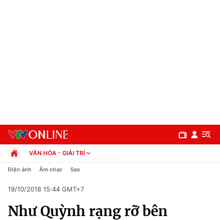
VĂN HÓA - GIẢI TRÍ
Chính trị
Điện ảnh
Âm nhạc
Sao
Xã hội
19/10/2018 15:44 GMT+7
Pháp luật
Chuyên mục
Kinh tế
Như Quỳnh rạng rỡ bên
Thể thao