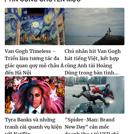
Van Gogh Timeless –
Chủ nhân hit Van Gogh
Triển lãm tương tác đa
hát tiếng Việt, kết hợp
giác quan quy mô châu Á
cùng Anh tài Hoàng
đến Hà Nội
Dũng trong bản tình...
Tyra Banks và những
"Spider-Man: Brand
tranh cãi quanh vụ kiện
New Day" cán mốc
với Netflix
doanh thu 1 tỷ USD chỉ