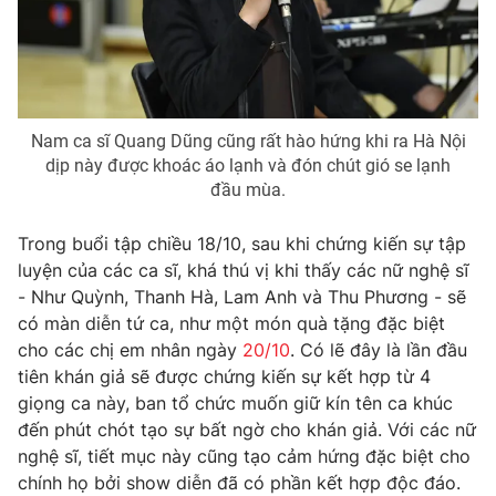
Ðiện thoại Thời báo VTV:
024.66 897 897
Email:
toasoan@vtv.vn
Liên hệ quảng cáo:
024-7300.7108
Nam ca sĩ Quang Dũng cũng rất hào hứng khi ra Hà Nội
dịp này được khoác áo lạnh và đón chút gió se lạnh
đầu mùa.
Trong buổi tập chiều 18/10, sau khi chứng kiến sự tập
luyện của các ca sĩ, khá thú vị khi thấy các nữ nghệ sĩ
- Như Quỳnh, Thanh Hà, Lam Anh và Thu Phương - sẽ
có màn diễn tứ ca, như một món quà tặng đặc biệt
cho các chị em nhân ngày
20/10
. Có lẽ đây là lần đầu
tiên khán giả sẽ được chứng kiến sự kết hợp từ 4
® Cấm sao chép dưới mọi hình thức nếu không có sự chấp
giọng ca này, ban tổ chức muốn giữ kín tên ca khúc
thuận bằng văn bản. Ghi rõ nguồn VTV.vn khi phát hành lại
đến phút chót tạo sự bất ngờ cho khán giả. Với các nữ
thông tin từ website này.
nghệ sĩ, tiết mục này cũng tạo cảm hứng đặc biệt cho
chính họ bởi show diễn đã có phần kết hợp độc đáo.