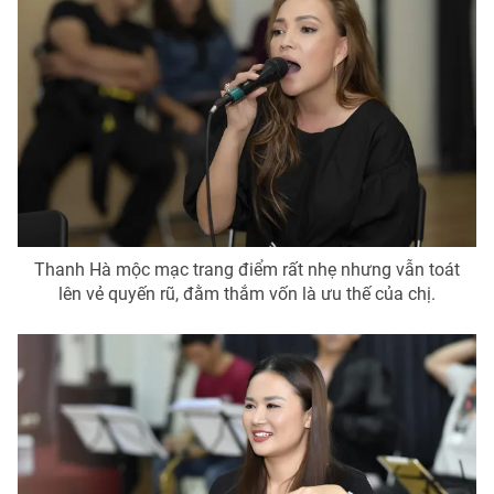
Photo
Infographic
Video
Shorts video
VTV Money
VTV Thể thao
VTV Sức khoẻ
Bất động sản
Thanh Hà mộc mạc trang điểm rất nhẹ nhưng vẫn toát
Thị trường 24h
Tấm lòng Việt
lên vẻ quyến rũ, đằm thắm vốn là ưu thế của chị.
VTV4
Vươn mình bằng AI
VTV9
VTV8
Liên hệ tòa soạn
English