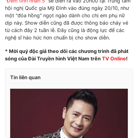
"
Đêm tình nhân 5
" sẽ diễn ra vào 20h00 tại Trung tâm
hội nghị Quốc gia Mỹ Đình vào đúng ngày 20/10, như
một "đóa hồng" ngọt ngào dành cho chị em phụ nữ
dịp này. Show diễn cũng đã được thông báo cháy vé
từ cách đây 2 tuần lễ. Đây cũng là động lực để các
nghệ sĩ háo hức hơn chuẩn bị cho show diễn.
* Mời quý độc giả theo dõi các chương trình đã phát
sóng của Đài Truyền hình Việt Nam trên
TV Online
!
Tin liên quan