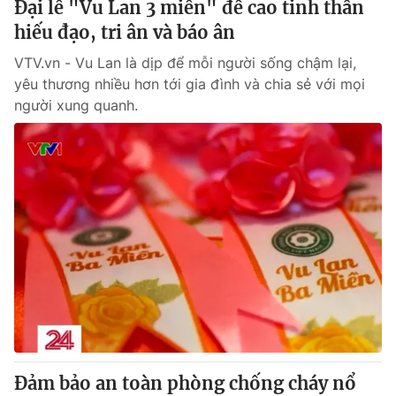
Đại lễ "Vu Lan 3 miền" đề cao tinh thần
hiếu đạo, tri ân và báo ân
® Cấm sao chép dưới mọi hình thức nếu không có sự chấp
VTV.vn - Vu Lan là dịp để mỗi người sống chậm lại,
thuận bằng văn bản. Ghi rõ nguồn VTV.vn khi phát hành lại
yêu thương nhiều hơn tới gia đình và chia sẻ với mọi
thông tin từ website này.
người xung quanh.
Đảm bảo an toàn phòng chống cháy nổ