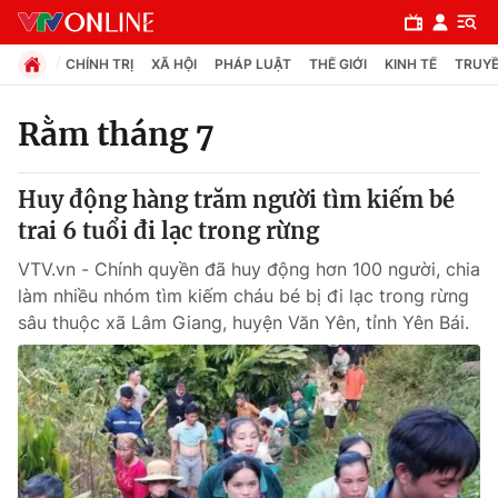
CHÍNH TRỊ
XÃ HỘI
PHÁP LUẬT
THẾ GIỚI
KINH TẾ
TRUYỀ
Rằm tháng 7
Chuyên mục
Huy động hàng trăm người tìm kiếm bé
Chính trị
trai 6 tuổi đi lạc trong rừng
VTV.vn - Chính quyền đã huy động hơn 100 người, chia
Xã hội
làm nhiều nhóm tìm kiếm cháu bé bị đi lạc trong rừng
sâu thuộc xã Lâm Giang, huyện Văn Yên, tỉnh Yên Bái.
Pháp luật
Y tế
Thế giới