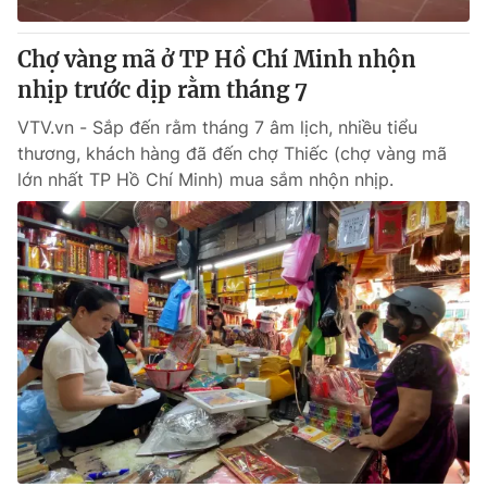
Thị trường 24h
Tấm lòng Việt
Chợ vàng mã ở TP Hồ Chí Minh nhộn
VTV4
Vươn mình bằng AI
nhịp trước dịp rằm tháng 7
VTV.vn - Sắp đến rằm tháng 7 âm lịch, nhiều tiểu
VTV9
VTV8
thương, khách hàng đã đến chợ Thiếc (chợ vàng mã
lớn nhất TP Hồ Chí Minh) mua sắm nhộn nhịp.
Liên hệ tòa soạn
English
THỜI BÁO VTV
Theo dõi báo trên
Cơ quan chủ quản:
Đài Truyền hình Việt Nam
Cơ quan báo chí:
Thời báo VTV