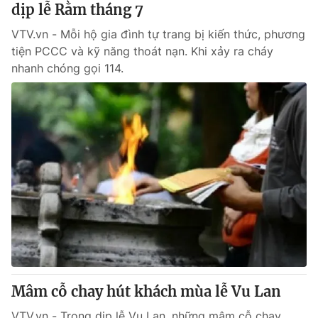
dịp lễ Rằm tháng 7
VTV.vn - Mỗi hộ gia đình tự trang bị kiến thức, phương
tiện PCCC và kỹ năng thoát nạn. Khi xảy ra cháy
nhanh chóng gọi 114.
Mâm cỗ chay hút khách mùa lễ Vu Lan
VTV.vn - Trong dịp lễ Vu Lan, những mâm cỗ chay