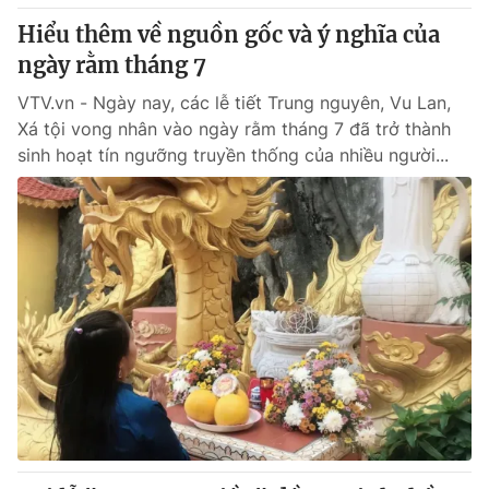
Giấy phép hoạt động báo in và báo điện tử số 483/GP-BTTTT
Hiểu thêm về nguồn gốc và ý nghĩa của
cấp ngày 29/12/2023
ngày rằm tháng 7
Tổng Biên tập:
Vũ Thanh Thủy
Phó Tổng Biên tập:
VTV.vn - Ngày nay, các lễ tiết Trung nguyên, Vu Lan,
Nguyễn Thị Mỹ Hạnh, Phạm Quốc Thắng,
Nguyễn Trọng Ninh
Xá tội vong nhân vào ngày rằm tháng 7 đã trở thành
Tổng đài VTV:
024.38 355 931 - 024.38 355 932
sinh hoạt tín ngưỡng truyền thống của nhiều người...
Ðiện thoại Thời báo VTV:
024.66 897 897
Email:
toasoan@vtv.vn
Liên hệ quảng cáo:
024-7300.7108