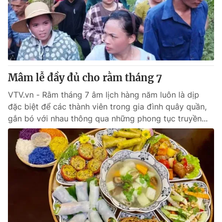
Tin tức
Kinh tế
Thế giới đó đây
Tài chính
Dữ liệu và đời sống
Câu chuyện quốc tế
Thị trường
Mâm lễ đầy đủ cho rằm tháng 7
Truyền hình
Góc doanh nghiệp
VTV.vn - Rằm tháng 7 âm lịch hàng năm luôn là dịp
Phim VTV
Giải trí
đặc biệt để các thành viên trong gia đình quây quần,
Hậu trường
gắn bó với nhau thông qua những phong tục truyền...
Điện ảnh
Đời sống
Nhân vật
Âm nhạc
Du lịch
Khán giả
Giáo dục
Sao
Làm đẹp
Giải sao mai
Tuyển sinh
Công nghệ
Chất lượng cuộc sống
Học trực tuyến
Hitech Công nghệ tương lai