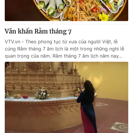
Giao lưu trực tuyến
Sản phẩm
Lịch phát sóng
Thị trường
Tư vấn
Văn khấn Rằm tháng 7
Chuyên mục khác
VTV.vn - Theo phong tục từ xưa của người Việt, lễ
cúng Rằm tháng 7 âm lịch là một trong những nghi lễ
Emagazine
Podcast
quan trọng của năm. Rằm tháng 7 âm lịch năm nay...
Photo
Infographic
Video
Shorts video
VTV Money
VTV Thể thao
VTV Sức khoẻ
Bất động sản