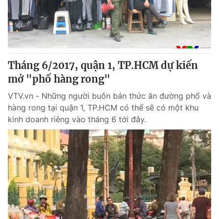
Giao lưu trực tuyến
Sản phẩm
Lịch phát sóng
Thị trường
Tư vấn
Tháng 6/2017, quận 1, TP.HCM dự kiến
Chuyên mục khác
mở "phố hàng rong"
Emagazine
Podcast
VTV.vn - Những người buôn bán thức ăn đường phố và
hàng rong tại quận 1, TP.HCM có thể sẽ có một khu
Photo
Infographic
kinh doanh riêng vào tháng 6 tới đây.
Video
Shorts video
VTV Money
VTV Thể thao
VTV Sức khoẻ
Bất động sản