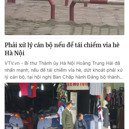
Tin tức
Kinh tế
Thế giới đó đây
Tài chính
Dữ liệu và đời sống
Câu chuyện quốc tế
Thị trường
Phải xử lý cán bộ nếu để tái chiếm vỉa hè
Truyền hình
Góc doanh nghiệp
Hà Nội
Phim VTV
Giải trí
VTV.vn - Bí thư Thành ủy Hà Nội Hoàng Trung Hải đã
Hậu trường
nhấn mạnh, nếu để tái chiếm vỉa hè, dứt khoát phải xử
Điện ảnh
lý cán bộ, tại hội nghị Ban Chấp hành Đảng bộ thành...
Đời sống
Nhân vật
Âm nhạc
Du lịch
Khán giả
Giáo dục
Sao
Làm đẹp
Giải sao mai
Tuyển sinh
Công nghệ
Chất lượng cuộc sống
Học trực tuyến
Hitech Công nghệ tương lai