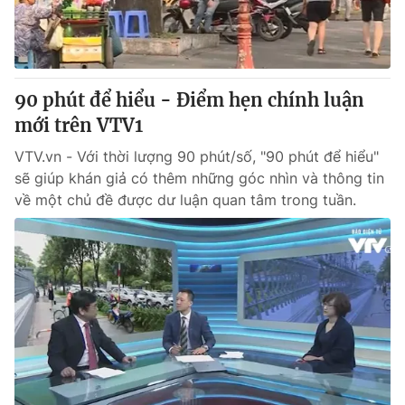
Thị trường 24h
Tấm lòng Việt
VTV4
Vươn mình bằng AI
90 phút để hiểu - Điểm hẹn chính luận
VTV9
VTV8
mới trên VTV1
VTV.vn - Với thời lượng 90 phút/số, "90 phút để hiểu"
Liên hệ tòa soạn
English
sẽ giúp khán giả có thêm những góc nhìn và thông tin
về một chủ đề được dư luận quan tâm trong tuần.
THỜI BÁO VTV
Theo dõi báo trên
Cơ quan chủ quản:
Đài Truyền hình Việt Nam