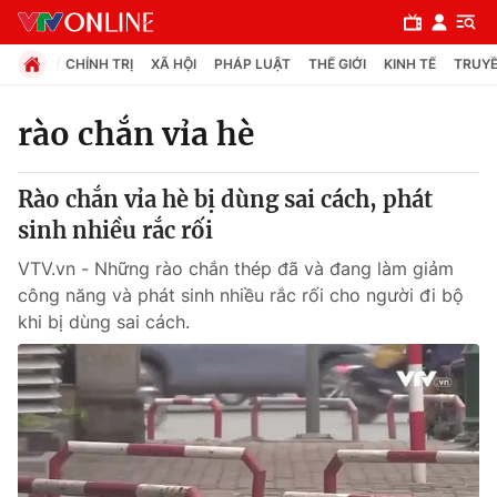
CHÍNH TRỊ
XÃ HỘI
PHÁP LUẬT
THẾ GIỚI
KINH TẾ
TRUYỀ
rào chắn vỉa hè
Chuyên mục
Rào chắn vỉa hè bị dùng sai cách, phát
Chính trị
sinh nhiều rắc rối
VTV.vn - Những rào chắn thép đã và đang làm giảm
Xã hội
công năng và phát sinh nhiều rắc rối cho người đi bộ
khi bị dùng sai cách.
Pháp luật
Y tế
Thế giới