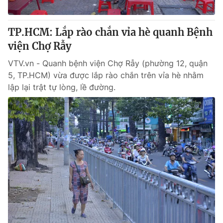
TP.HCM: Lắp rào chắn vỉa hè quanh Bệnh
viện Chợ Rẫy
® Cấm sao chép dưới mọi hình thức nếu không có sự chấp
thuận bằng văn bản. Ghi rõ nguồn VTV.vn khi phát hành lại
VTV.vn - Quanh bệnh viện Chợ Rẫy (phường 12, quận
thông tin từ website này.
5, TP.HCM) vừa được lắp rào chắn trên vỉa hè nhằm
lập lại trật tự lòng, lề đường.