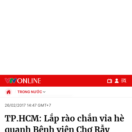
TRONG NƯỚC
Chính trị
26/02/2017 14:47 GMT+7
Xã hội
TP.HCM: Lắp rào chắn vỉa hè
Pháp luật
Chuyên mục
Kinh tế
quanh Bệnh viện Chợ Rẫy
Thể thao