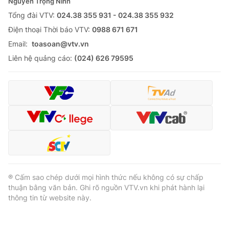
Nguyễn Trọng Ninh
Tổng đài VTV:
024.38 355 931 - 024.38 355 932
Ðiện thoại Thời báo VTV:
0988 671 671
Email:
toasoan@vtv.vn
Liên hệ quảng cáo:
(024) 626 79595
® Cấm sao chép dưới mọi hình thức nếu không có sự chấp
thuận bằng văn bản. Ghi rõ nguồn VTV.vn khi phát hành lại
thông tin từ website này.