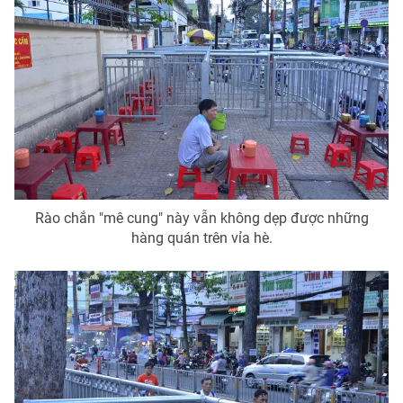
Photo
Infographic
Video
Shorts video
VTV Money
VTV Thể thao
VTV Sức khoẻ
Bất động sản
Rào chắn "mê cung" này vẫn không dẹp được những
Thị trường 24h
Tấm lòng Việt
hàng quán trên vỉa hè.
VTV4
Vươn mình bằng AI
VTV9
VTV8
Liên hệ tòa soạn
English