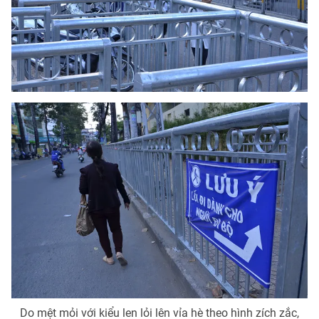
THỜI BÁO VTV
Theo dõi báo trên
Cơ quan chủ quản:
Đài Truyền hình Việt Nam
Cơ quan báo chí:
Thời báo VTV
Giấy phép hoạt động báo in và báo điện tử số 483/GP-BTTTT
cấp ngày 29/12/2023
Tổng Biên tập:
Vũ Thanh Thủy
Phó Tổng Biên tập:
Nguyễn Thị Mỹ Hạnh, Phạm Quốc Thắng,
Nguyễn Trọng Ninh
Tổng đài VTV:
024.38 355 931 - 024.38 355 932
Do mệt mỏi với kiểu len lỏi lên vỉa hè theo hình zích zắc,