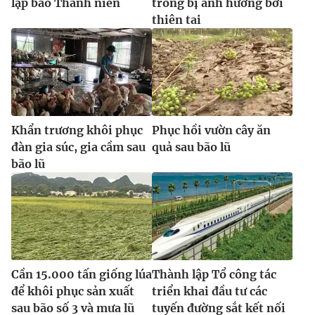
lập báo Thanh niên
trồng bị ảnh hưởng bởi
thiên tai
Khẩn trương khôi phục
Phục hồi vườn cây ăn
đàn gia súc, gia cầm sau
quả sau bão lũ
bão lũ
Cần 15.000 tấn giống lúa
Thành lập Tổ công tác
để khôi phục sản xuất
triển khai đầu tư các
sau bão số 3 và mưa lũ
tuyến đường sắt kết nối