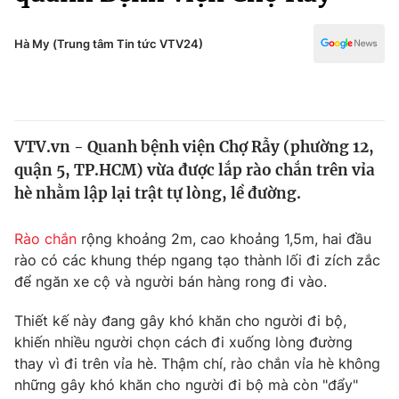
Chính trị
Truyền hình
Văn hóa - Giải trí
Hà My (Trung tâm Tin tức VTV24)
Xã hội
Y tế
Đời sống
Pháp luật
Công nghệ
Giáo dục
VTV.vn - Quanh bệnh viện Chợ Rẫy (phường 12,
Y tế
quận 5, TP.HCM) vừa được lắp rào chắn trên vỉa
hè nhằm lập lại trật tự lòng, lề đường.
Thế giới
Rào chắn
rộng khoảng 2m, cao khoảng 1,5m, hai đầu
Tin tức
rào có các khung thép ngang tạo thành lối đi zích zắc
Kinh tế
để ngăn xe cộ và người bán hàng rong đi vào.
Thế giới đó đây
Tài chính
Dữ liệu và đời sống
Câu chuyện quốc tế
Thiết kế này đang gây khó khăn cho người đi bộ,
Thị trường
khiến nhiều người chọn cách đi xuống lòng đường
thay vì đi trên vỉa hè. Thậm chí, rào chắn vỉa hè không
Truyền hình
Góc doanh nghiệp
những gây khó khăn cho người đi bộ mà còn "đẩy"