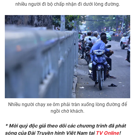
Ðiện thoại Thời báo VTV:
024.66 897 897
nhiều người đi bộ chấp nhận đi dưới lòng đường.
Email:
toasoan@vtv.vn
Liên hệ quảng cáo:
024-7300.7108
Nhiều người chạy xe ôm phải tràn xuống lòng đường để
® Cấm sao chép dưới mọi hình thức nếu không có sự chấp
ngồi chờ khách.
thuận bằng văn bản. Ghi rõ nguồn VTV.vn khi phát hành lại
thông tin từ website này.
* Mời quý độc giả theo dõi các chương trình đã phát
sóng của Đài Truyền hình Việt Nam tại
TV Online
!