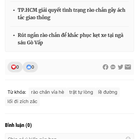
TP.HCM giải quyết tình trạng rào chắn gây ách
tắc giao thông
Rút ngắn rào chắn để khắc phục kẹt xe tại ngã
sáu Gò Vấp
0
0
Từ khóa:
rào chắn vỉa hè
trật tự lòng
lề đường
lối đi zích zắc
Bình luận
(
0
)