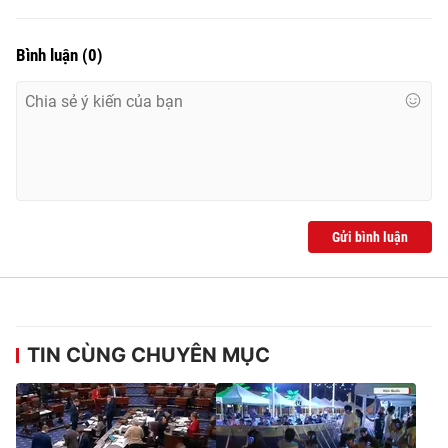
Ðiện thoại Thời báo VTV:
024.66 897 897
Email:
toasoan@vtv.vn
Bình luận
(
0
)
Liên hệ quảng cáo:
024-7300.7108
Gửi bình luận
® Cấm sao chép dưới mọi hình thức nếu không có sự chấp
TIN CÙNG CHUYÊN MỤC
thuận bằng văn bản. Ghi rõ nguồn VTV.vn khi phát hành lại
thông tin từ website này.