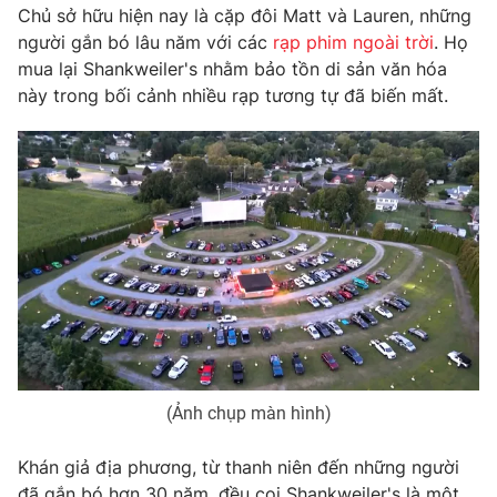
Phim VTV
Chủ sở hữu hiện nay là cặp đôi Matt và Lauren, những
Giải trí
người gắn bó lâu năm với các
rạp phim ngoài trời
. Họ
Hậu trường
mua lại Shankweiler's nhằm bảo tồn di sản văn hóa
Điện ảnh
Đời sống
Nhân vật
này trong bối cảnh nhiều rạp tương tự đã biến mất.
Âm nhạc
Du lịch
Khán giả
Giáo dục
Sao
Làm đẹp
Giải sao mai
Tuyển sinh
Công nghệ
Chất lượng cuộc sống
Học trực tuyến
Hitech Công nghệ tương lai
Giao lưu trực tuyến
Sản phẩm
Lịch phát sóng
Thị trường
Tư vấn
(Ảnh chụp màn hình)
Chuyên mục khác
Khán giả địa phương, từ thanh niên đến những người
Emagazine
Podcast
đã gắn bó hơn 30 năm, đều coi Shankweiler's là một