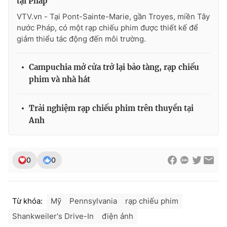
tại Pháp
VTV.vn - Tại Pont-Sainte-Marie, gần Troyes, miền Tây
nước Pháp, có một rạp chiếu phim được thiết kế để
giảm thiểu tác động đến môi trường.
THỜI BÁO VTV
Campuchia mở cửa trở lại bảo tàng, rạp chiếu
phim và nhà hát
Theo dõi báo trên
Trải nghiệm rạp chiếu phim trên thuyền tại
Anh
Cơ quan chủ quản:
Đài Truyền hình Việt Nam
Cơ quan báo chí:
Thời báo VTV
Giấy phép hoạt động báo in và báo điện tử số 483/GP-BTTTT
0
0
cấp ngày 29/12/2023
Tổng Biên tập:
Vũ Thanh Thủy
Phó Tổng Biên tập:
Nguyễn Thị Mỹ Hạnh, Phạm Quốc Thắng,
Từ khóa:
Mỹ
Pennsylvania
rạp chiếu phim
Nguyễn Trọng Ninh
Shankweiler's Drive-In
điện ảnh
Tổng đài VTV:
024.38 355 931 - 024.38 355 932