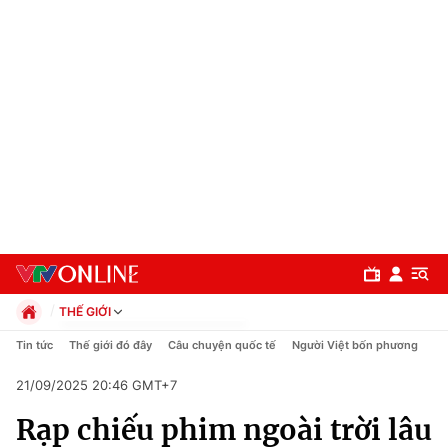
THẾ GIỚI
Chính trị
Tin tức
Thế giới đó đây
Câu chuyện quốc tế
Người Việt bốn phương
Xã hội
21/09/2025 20:46 GMT+7
Pháp luật
Chuyên mục
Kinh tế
Rạp chiếu phim ngoài trời lâu
Thể thao