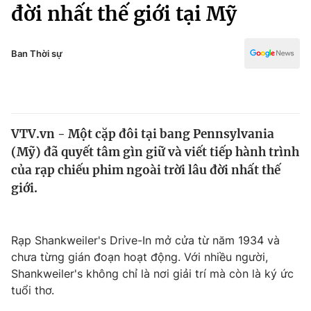
Chính trị
đời nhất thế giới tại Mỹ
Truyền hình
Văn hóa - Giải trí
Xã hội
Y tế
Ban Thời sự
Đời sống
Pháp luật
Công nghệ
Giáo dục
Y tế
VTV.vn - Một cặp đôi tại bang Pennsylvania
(Mỹ) đã quyết tâm gìn giữ và viết tiếp hành trình
Thế giới
của rạp chiếu phim ngoài trời lâu đời nhất thế
giới.
Tin tức
Kinh tế
Thế giới đó đây
Tài chính
Rạp Shankweiler's Drive-In mở cửa từ năm 1934 và
Dữ liệu và đời sống
Câu chuyện quốc tế
chưa từng gián đoạn hoạt động. Với nhiều người,
Thị trường
Shankweiler's không chỉ là nơi giải trí mà còn là ký ức
Truyền hình
Góc doanh nghiệp
tuổi thơ.