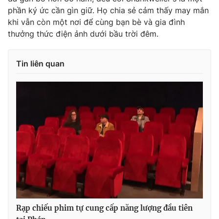
phần ký ức cần gìn giữ. Họ chia sẻ cảm thấy may mắn
Photo
Infographic
khi vẫn còn một nơi để cùng bạn bè và gia đình
thưởng thức điện ảnh dưới bầu trời đêm.
Video
Shorts video
Tin liên quan
VTV Money
VTV Thể thao
VTV Sức khoẻ
Bất động sản
Thị trường 24h
Tấm lòng Việt
VTV4
Vươn mình bằng AI
VTV9
VTV8
Rạp chiếu phim tự cung cấp năng lượng đầu tiên
Liên hệ tòa soạn
English