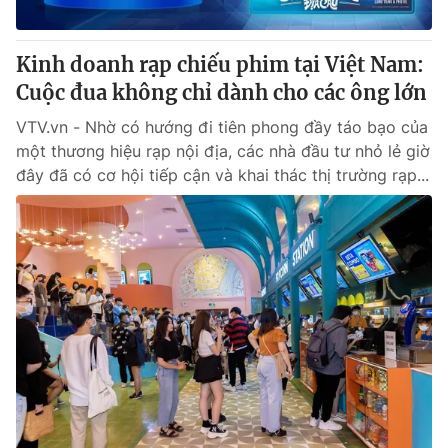
® Cấm sao chép dưới mọi hình thức nếu không có sự chấp
Kinh doanh rạp chiếu phim tại Việt Nam:
thuận bằng văn bản. Ghi rõ nguồn VTV.vn khi phát hành lại
Cuộc đua không chỉ dành cho các ông lớn
thông tin từ website này.
VTV.vn - Nhờ có hướng đi tiên phong đầy táo bạo của
một thương hiệu rạp nội địa, các nhà đầu tư nhỏ lẻ giờ
đây đã có cơ hội tiếp cận và khai thác thị trường rạp...