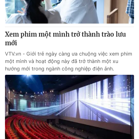
Thị trường 24h
Tấm lòng Việt
VTV4
Vươn mình bằng AI
Xem phim một mình trở thành trào lưu
VTV9
VTV8
mới
VTV.vn - Giới trẻ ngày càng ưa chuộng việc xem phim
Liên hệ tòa soạn
English
một mình và hoạt động này đã trở thành một xu
hướng mới trong ngành công nghiệp điện ảnh.
THỜI BÁO VTV
Theo dõi báo trên
Cơ quan chủ quản:
Đài Truyền hình Việt Nam
Cơ quan báo chí:
Thời báo VTV