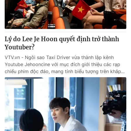
Giao lưu trực tuyến
Sản phẩm
Lịch phát sóng
Thị trường
Tư vấn
Lý do Lee Je Hoon quyết định trở thành
Chuyên mục khác
Youtuber?
Emagazine
Podcast
VTV.vn - Ngôi sao Taxi Driver vừa thành lập kênh
Youtube Jehooncine với mục đích giới thiệu các rạp
Photo
Infographic
chiếu phim độc đáo, mang tính biểu tượng trên khắp...
Video
Shorts video
VTV Money
VTV Thể thao
VTV Sức khoẻ
Bất động sản