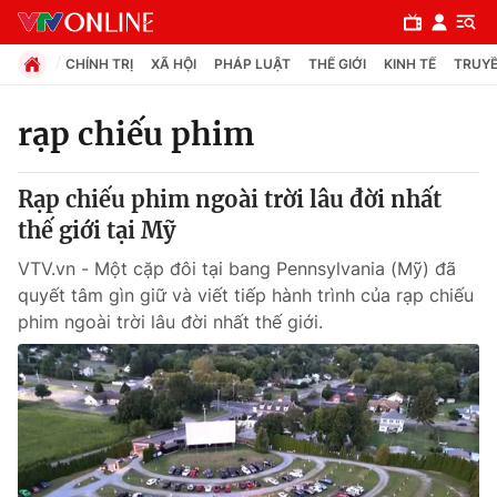
CHÍNH TRỊ
XÃ HỘI
PHÁP LUẬT
THẾ GIỚI
KINH TẾ
TRUYỀ
rạp chiếu phim
Chuyên mục
Rạp chiếu phim ngoài trời lâu đời nhất
Chính trị
thế giới tại Mỹ
VTV.vn - Một cặp đôi tại bang Pennsylvania (Mỹ) đã
Xã hội
quyết tâm gìn giữ và viết tiếp hành trình của rạp chiếu
phim ngoài trời lâu đời nhất thế giới.
Pháp luật
Y tế
Thế giới