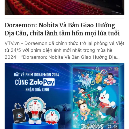
Giấy phép hoạt động báo in và báo điện tử số 483/GP-BTTTT
cấp ngày 29/12/2023
Tổng Biên tập:
Vũ Thanh Thủy
Doraemon: Nobita Và Bản Giao Hưởng
Phó Tổng Biên tập:
Nguyễn Thị Mỹ Hạnh, Phạm Quốc Thắng,
Địa Cầu, chữa lành tâm hồn mọi lứa tuổi
Nguyễn Trọng Ninh
Tổng đài VTV:
024.38 355 931 - 024.38 355 932
VTV.vn - Doraemon đã chính thức trở lại phòng vé Việt
Ðiện thoại Thời báo VTV:
024.66 897 897
từ 24/5 với phim điện ảnh mới nhất trong mùa hè
Email:
toasoan@vtv.vn
2024 – “Doraemon: Nobita Và Bản Giao Hưởng Địa...
Liên hệ quảng cáo:
024-7300.7108