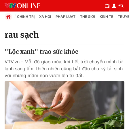
CHÍNH TRỊ
XÃ HỘI
PHÁP LUẬT
THẾ GIỚI
KINH TẾ
TRUYỀ
rau sạch
Chuyên mục
"Lộc xanh" trao sức khỏe
Chính trị
VTV.vn - Mỗi độ giao mùa, khi tiết trời chuyển mình từ
lạnh sang ấm, thiên nhiên cũng bắt đầu chu kỳ tái sinh
Xã hội
với những mầm non vươn lên từ đất.
Pháp luật
Y tế
Thế giới