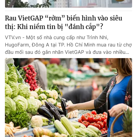
Giấy phép hoạt động báo in và báo điện tử số 483/GP-BTTTT
cấp ngày 29/12/2023
Rau VietGAP “rởm” biến hình vào siêu
Tổng Biên tập:
Vũ Thanh Thủy
thị: Khi niềm tin bị "đánh cắp"?
Phó Tổng Biên tập:
Nguyễn Thị Mỹ Hạnh, Phạm Quốc Thắng,
Nguyễn Trọng Ninh
VTV.vn - Một số nhà cung cấp như Trình Nhi,
Tổng đài VTV:
024.38 355 931 - 024.38 355 932
HugoFarm, Đông A tại TP. Hồ Chí Minh mua rau từ chợ
Ðiện thoại Thời báo VTV:
024.66 897 897
đầu mối sau đó gắn nhãn VietGAP và đưa vào nhiều...
Email:
toasoan@vtv.vn
Liên hệ quảng cáo:
024-7300.7108