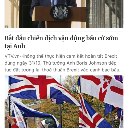
Giao lưu trực tuyến
Sản phẩm
Lịch phát sóng
Thị trường
Tư vấn
Bắt đầu chiến dịch vận động bầu cử sớm
Chuyên mục khác
tại Anh
Emagazine
Podcast
VTV.vn-Không thể thực hiện cam kết hoàn tất Brexit
đúng ngày 31/10, Thủ tướng Anh Boris Johnson tiếp
Photo
Infographic
tục đặt tương lai thoả thuận Brexit vào canh bạc bầu...
Video
Shorts video
VTV Money
VTV Thể thao
VTV Sức khoẻ
Bất động sản