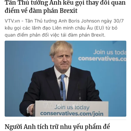
Tân Thủ tướng Anh kêu gọi thay đổi quan
điểm về đàm phán Brexit
® Cấm sao chép dưới mọi hình thức nếu không có sự chấp
VTV.vn - Tân Thủ tướng Anh Boris Johnson ngày 30/7
thuận bằng văn bản. Ghi rõ nguồn VTV.vn khi phát hành lại
kêu gọi các lãnh đạo Liên minh châu Âu (EU) từ bỏ
thông tin từ website này.
quan điểm phản đối việc tái đàm phán Brexit.
Người Anh tích trữ nhu yếu phẩm đề