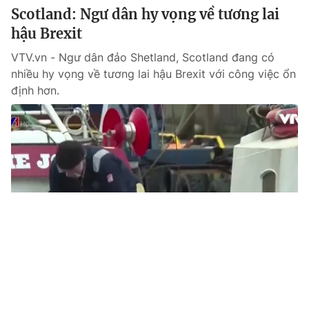
Scotland: Ngư dân hy vọng về tương lai
hậu Brexit
VTV.vn - Ngư dân đảo Shetland, Scotland đang có
nhiều hy vọng về tương lai hậu Brexit với công việc ổn
định hơn.
Tin mới
Video
Live
Emagazine
Trang chủ
Thất bại của Đảng Bảo thủ Anh đe dọa