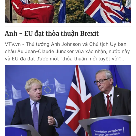
Thị trường 24h
Tấm lòng Việt
VTV4
Vươn mình bằng AI
Anh - EU đạt thỏa thuận Brexit
VTV9
VTV8
VTV.vn - Thủ tướng Anh Johnson và Chủ tịch Ủy ban
châu Âu Jean-Claude Juncker vừa xác nhận, nước này
Liên hệ tòa soạn
English
và EU đã đạt được một "thỏa thuận mới tuyệt vời"...
THỜI BÁO VTV
Theo dõi báo trên
Cơ quan chủ quản:
Đài Truyền hình Việt Nam
Cơ quan báo chí:
Thời báo VTV