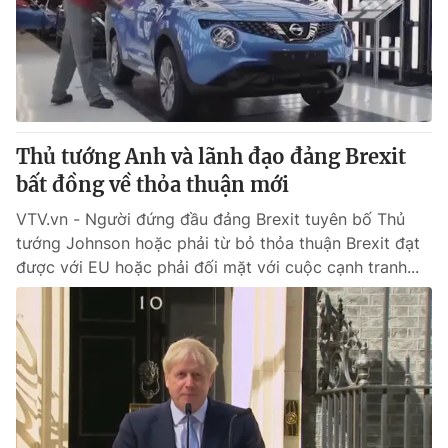
Tin tức
Kinh tế
Thế giới đó đây
Tài chính
Dữ liệu và đời sống
Câu chuyện quốc tế
Thị trường
Thủ tướng Anh và lãnh đạo đảng Brexit
Truyền hình
Góc doanh nghiệp
bất đồng về thỏa thuận mới
Phim VTV
Giải trí
VTV.vn - Người đứng đầu đảng Brexit tuyên bố Thủ
Hậu trường
tướng Johnson hoặc phải từ bỏ thỏa thuận Brexit đạt
Điện ảnh
được với EU hoặc phải đối mặt với cuộc cạnh tranh...
Đời sống
Nhân vật
Âm nhạc
Du lịch
Khán giả
Giáo dục
Sao
Làm đẹp
Giải sao mai
Tuyển sinh
Công nghệ
Chất lượng cuộc sống
Học trực tuyến
Hitech Công nghệ tương lai