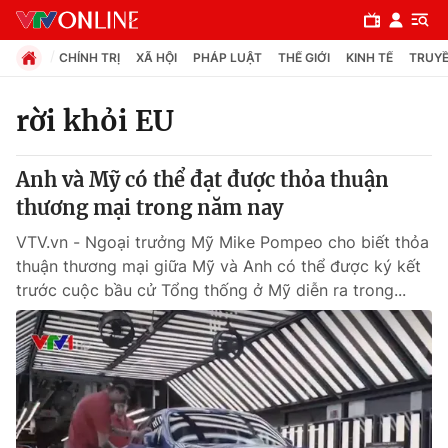
CHÍNH TRỊ
XÃ HỘI
PHÁP LUẬT
THẾ GIỚI
KINH TẾ
TRUYỀ
rời khỏi EU
Chuyên mục
Anh và Mỹ có thể đạt được thỏa thuận
Chính trị
thương mại trong năm nay
VTV.vn - Ngoại trưởng Mỹ Mike Pompeo cho biết thỏa
Xã hội
thuận thương mại giữa Mỹ và Anh có thể được ký kết
trước cuộc bầu cử Tổng thống ở Mỹ diễn ra trong...
Pháp luật
Y tế
Thế giới