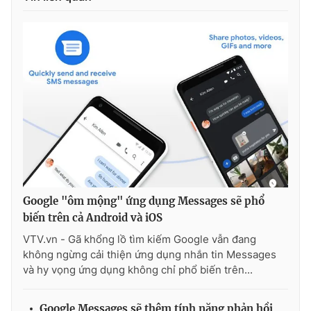
Ðiện thoại Thời báo VTV:
024.66 897 897
Email:
toasoan@vtv.vn
Liên hệ quảng cáo:
024-7300.7108
Google "ôm mộng" ứng dụng Messages sẽ phổ
biến trên cả Android và iOS
VTV.vn - Gã khổng lồ tìm kiếm Google vẫn đang
® Cấm sao chép dưới mọi hình thức nếu không có sự chấp
không ngừng cải thiện ứng dụng nhắn tin Messages
thuận bằng văn bản. Ghi rõ nguồn VTV.vn khi phát hành lại
và hy vọng ứng dụng không chỉ phổ biến trên...
thông tin từ website này.
Google Messages sẽ thêm tính năng phản hồi