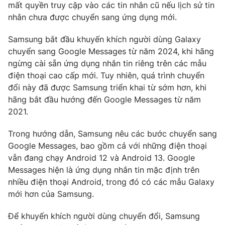
mất quyền truy cập vào các tin nhắn cũ nếu lịch sử tin
Photo
Infographic
nhắn chưa được chuyển sang ứng dụng mới.
Samsung bắt đầu khuyến khích người dùng Galaxy
Video
Shorts video
chuyển sang Google Messages từ năm 2024, khi hãng
ngừng cài sẵn ứng dụng nhắn tin riêng trên các mẫu
VTV Money
VTV Thể thao
điện thoại cao cấp mới. Tuy nhiên, quá trình chuyển
đổi này đã được Samsung triển khai từ sớm hơn, khi
hãng bắt đầu hướng đến Google Messages từ năm
VTV Sức khoẻ
Bất động sản
2021.
Thị trường 24h
Tấm lòng Việt
Trong hướng dẫn, Samsung nêu các bước chuyển sang
Google Messages, bao gồm cả với những điện thoại
vẫn đang chạy Android 12 và Android 13. Google
VTV4
Vươn mình bằng AI
Messages hiện là ứng dụng nhắn tin mặc định trên
nhiều điện thoại Android, trong đó có các mẫu Galaxy
VTV9
VTV8
mới hơn của Samsung.
Để khuyến khích người dùng chuyển đổi, Samsung
Liên hệ tòa soạn
English