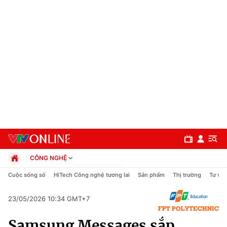
CÔNG NGHỆ
Chính trị
Cuộc sống số
HiTech Công nghệ tương lai
Sản phẩm
Thị trường
Tư vấn
Xã hội
Pháp luật
23/05/2026 10:34 GMT+7
Chuyên mục
Kinh tế
Samsung Messages sắp
Thể thao