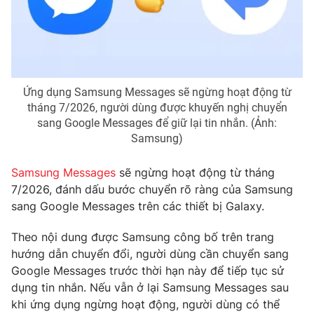
Phim VTV
Giải trí
Hậu trường
Điện ảnh
Đời sống
Nhân vật
Âm nhạc
Du lịch
Khán giả
Ứng dụng Samsung Messages sẽ ngừng hoạt động từ
Giáo dục
Sao
tháng 7/2026, người dùng được khuyến nghị chuyển
Làm đẹp
Giải sao mai
sang Google Messages để giữ lại tin nhắn. (Ảnh:
Tuyển sinh
Công nghệ
Samsung)
Chất lượng cuộc sống
Học trực tuyến
Hitech Công nghệ tương lai
Samsung Messages
sẽ ngừng hoạt động từ tháng
Giao lưu trực tuyến
7/2026, đánh dấu bước chuyển rõ ràng của Samsung
Sản phẩm
sang Google Messages trên các thiết bị Galaxy.
Lịch phát sóng
Thị trường
Theo nội dung được Samsung công bố trên trang
Tư vấn
hướng dẫn chuyển đổi, người dùng cần chuyển sang
Google Messages trước thời hạn này để tiếp tục sử
Chuyên mục khác
dụng tin nhắn. Nếu vẫn ở lại Samsung Messages sau
Emagazine
Podcast
khi ứng dụng ngừng hoạt động, người dùng có thể