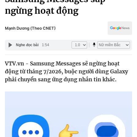
Chính trị
Truyền hình
ngừng hoạt động
Văn hóa - Giải trí
Xã hội
Y tế
Mạnh Dương (Theo CNET)
Đời sống
Pháp luật
Công nghệ
Nghe đọc bài
1:54
Giáo dục
Y tế
VTV.vn - Samsung Messages sẽ ngừng hoạt
động từ tháng 7/2026, buộc người dùng Galaxy
Thế giới
phải chuyển sang ứng dụng nhắn tin khác.
Tin tức
Kinh tế
Thế giới đó đây
Tài chính
Dữ liệu và đời sống
Câu chuyện quốc tế
Thị trường
Truyền hình
Góc doanh nghiệp