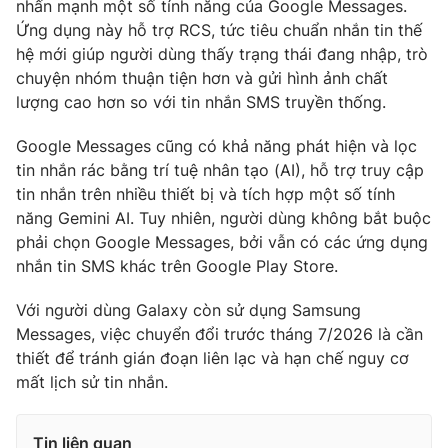
nhấn mạnh một số tính năng của Google Messages.
Ứng dụng này hỗ trợ RCS, tức tiêu chuẩn nhắn tin thế
hệ mới giúp người dùng thấy trạng thái đang nhập, trò
chuyện nhóm thuận tiện hơn và gửi hình ảnh chất
THỜI BÁO VTV
lượng cao hơn so với tin nhắn SMS truyền thống.
Google Messages cũng có khả năng phát hiện và lọc
tin nhắn rác bằng trí tuệ nhân tạo (AI), hỗ trợ truy cập
Theo dõi báo trên
tin nhắn trên nhiều thiết bị và tích hợp một số tính
năng Gemini AI. Tuy nhiên, người dùng không bắt buộc
phải chọn Google Messages, bởi vẫn có các ứng dụng
Cơ quan chủ quản:
Đài Truyền hình Việt Nam
nhắn tin SMS khác trên Google Play Store.
Cơ quan báo chí:
Thời báo VTV
Giấy phép hoạt động báo in và báo điện tử số 483/GP-BTTTT
Với người dùng Galaxy còn sử dụng Samsung
cấp ngày 29/12/2023
Messages, việc chuyển đổi trước tháng 7/2026 là cần
Tổng Biên tập:
Vũ Thanh Thủy
thiết để tránh gián đoạn liên lạc và hạn chế nguy cơ
mất lịch sử tin nhắn.
Phó Tổng Biên tập:
Nguyễn Thị Mỹ Hạnh, Phạm Quốc Thắng,
Nguyễn Trọng Ninh
Tổng đài VTV:
024.38 355 931 - 024.38 355 932
Tin liên quan