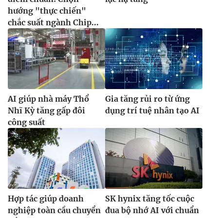
hướng "thực chiến"
chắc suất ngành Chip...
AI giúp nhà máy Thổ
Gia tăng rủi ro từ ứng
Nhĩ Kỳ tăng gấp đôi
dụng trí tuệ nhân tạo AI
công suất
Hợp tác giúp doanh
SK hynix tăng tốc cuộc
nghiệp toàn cầu chuyển
đua bộ nhớ AI với chuẩn