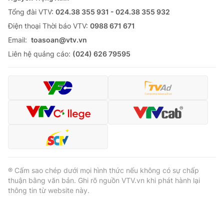
Tổng đài VTV:
024.38 355 931 - 024.38 355 932
Ðiện thoại Thời báo VTV:
0988 671 671
Email:
toasoan@vtv.vn
Liên hệ quảng cáo:
(024) 626 79595
® Cấm sao chép dưới mọi hình thức nếu không có sự chấp
thuận bằng văn bản. Ghi rõ nguồn VTV.vn khi phát hành lại
thông tin từ website này.