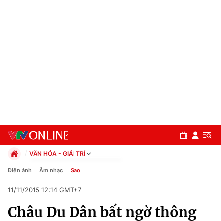
VĂN HÓA - GIẢI TRÍ
Chính trị
Điện ảnh
Âm nhạc
Sao
Xã hội
11/11/2015 12:14 GMT+7
Pháp luật
Chuyên mục
Kinh tế
Châu Du Dân bất ngờ thông
Thể thao