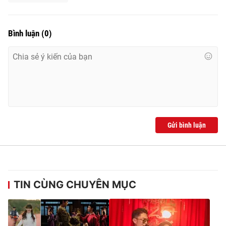
Bình luận
(
0
)
Gửi bình luận
TIN CÙNG CHUYÊN MỤC