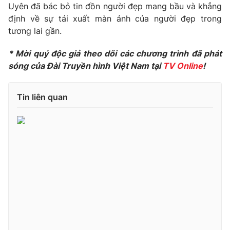
Uyên đã bác bỏ tin đồn người đẹp mang bầu và khẳng
định về sự tái xuất màn ảnh của người đẹp trong
tương lai gần.
THỜI BÁO VTV
* Mời quý độc giả theo dõi các chương trình đã phát
sóng của Đài Truyền hình Việt Nam tại
TV Online
!
Tin liên quan
Theo dõi báo trên
Cơ quan chủ quản:
Đài Truyền hình Việt Nam
Cơ quan báo chí:
Thời báo VTV
Giấy phép hoạt động báo in và báo điện tử số 483/GP-BTTTT
cấp ngày 29/12/2023
Tổng Biên tập:
Vũ Thanh Thủy
Phó Tổng Biên tập:
Nguyễn Thị Mỹ Hạnh, Phạm Quốc Thắng,
Nguyễn Trọng Ninh
Tổng đài VTV:
024.38 355 931 - 024.38 355 932