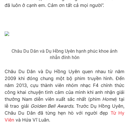
Phim VTV
đã luôn ở cạnh em. Cảm ơn tất cả mọi người”.
Giải trí
Hậu trường
Điện ảnh
Đời sống
Nhân vật
Âm nhạc
Du lịch
Khán giả
Giáo dục
Sao
Làm đẹp
Giải sao mai
Châu Du Dân và Dụ Hồng Uyên hạnh phúc khoe ảnh
Tuyển sinh
Công nghệ
nhẫn đính hôn
Chất lượng cuộc sống
Học trực tuyến
Hitech Công nghệ tương lai
Châu Du Dân và Dụ Hồng Uyên quen nhau từ năm
Giao lưu trực tuyến
2009 khi đóng chung một bộ phim truyền hình. Đến
Sản phẩm
năm 2013, cựu thành viên nhóm nhạc F4 chính thức
Lịch phát sóng
Thị trường
công khai chuyện tình cảm của mình khi anh nhận giải
thưởng Nam diễn viên xuất sắc nhất (phim
Home
) tại
Tư vấn
lễ trao giải
Golden Bell Awards
. Trước Dụ Hồng Uyên,
Chuyên mục khác
Châu Du Dân đã từng hẹn hò với người đẹp
Từ Hy
Viên
và Hứa Vĩ Luân.
Emagazine
Podcast