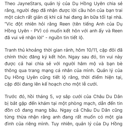
Theo JayneStars, quản lý của Dụ Hồng Uyên chia sẻ
Photo
Infographic
rằng, người đẹp đã nhận được lời cầu hôn của bạn trai
một cách rất giản dị khi cả hai đang ăn bữa tối tại nhà.
“Vic đột nhiên hỏi rằng Reen (tên tiếng Anh của Dụ
Video
Shorts video
Hồng Uyên - PV) có muốn kết hôn với anh ấy và Reen
đã vui vẻ nhận lời” - nguồn tin tiết lộ.
VTV Money
VTV Thể thao
Tranh thủ khoảng thời gian rảnh, hôm 10/11, cặp đôi đã
chính thức đăng ký kết hôn. Ngay sau đó, tin vui này
VTV Sức khoẻ
Bất động sản
được cả hai chia sẻ với người hâm mộ và bạn bè
thông qua trang mạng cá nhân của mình. Quản lý của
Thị trường 24h
Tấm lòng Việt
Dụ Hồng Uyên cũng tiết lộ rằng, thời điểm hiện tại,
cặp đôi đang lên kế hoạch cho một lễ cưới.
VTV4
Vươn mình bằng AI
Trước đó, hồi tháng 5, vợ sắp cưới của Châu Du Dân
bị bắt gặp đến khám tại một phòng mạch, dẫn đến tin
VTV9
VTV8
đồn cô đang mang bầu. Ngay cả Châu Du Dân cũng
từng thừa nhận rằng anh đang rất muốn có một gia
đình của riêng mình. Tuy nhiên, quản lý của Dụ Hồng
Liên hệ tòa soạn
English