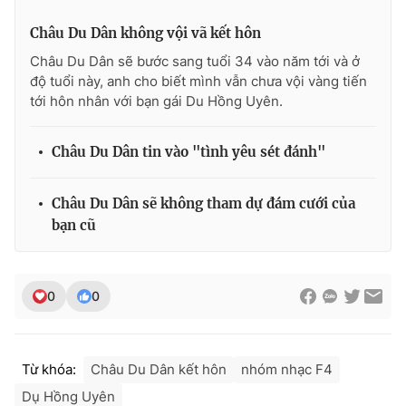
Ðiện thoại Thời báo VTV:
024.66 897 897
Châu Du Dân không vội vã kết hôn
Email:
toasoan@vtv.vn
Châu Du Dân sẽ bước sang tuổi 34 vào năm tới và ở
Liên hệ quảng cáo:
024-7300.7108
độ tuổi này, anh cho biết mình vẫn chưa vội vàng tiến
tới hôn nhân với bạn gái Du Hồng Uyên.
Châu Du Dân tin vào "tình yêu sét đánh"
Châu Du Dân sẽ không tham dự đám cưới của
bạn cũ
0
0
® Cấm sao chép dưới mọi hình thức nếu không có sự chấp
thuận bằng văn bản. Ghi rõ nguồn VTV.vn khi phát hành lại
thông tin từ website này.
Từ khóa:
Châu Du Dân kết hôn
nhóm nhạc F4
Dụ Hồng Uyên