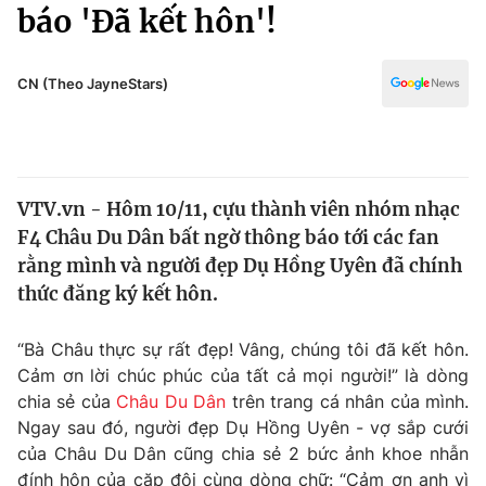
Chính trị
báo 'Đã kết hôn'!
Truyền hình
Văn hóa - Giải trí
Xã hội
Y tế
CN (Theo JayneStars)
Đời sống
Pháp luật
Công nghệ
Giáo dục
Y tế
VTV.vn - Hôm 10/11, cựu thành viên nhóm nhạc
F4 Châu Du Dân bất ngờ thông báo tới các fan
Thế giới
rằng mình và người đẹp Dụ Hồng Uyên đã chính
thức đăng ký kết hôn.
Tin tức
Kinh tế
Thế giới đó đây
“Bà Châu thực sự rất đẹp! Vâng, chúng tôi đã kết hôn.
Tài chính
Cảm ơn lời chúc phúc của tất cả mọi người!” là dòng
Dữ liệu và đời sống
Câu chuyện quốc tế
chia sẻ của
Châu Du Dân
trên trang cá nhân của mình.
Thị trường
Ngay sau đó, người đẹp Dụ Hồng Uyên - vợ sắp cưới
Truyền hình
Góc doanh nghiệp
của Châu Du Dân cũng chia sẻ 2 bức ảnh khoe nhẫn
đính hôn của cặp đôi cùng dòng chữ: “Cảm ơn anh vì