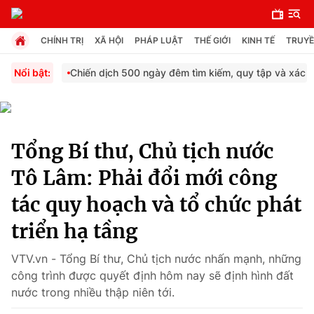
CHÍNH TRỊ
XÃ HỘI
PHÁP LUẬT
THẾ GIỚI
KINH TẾ
TRUYỀ
Nổi bật:
Chiến dịch 500 ngày đêm tìm kiếm, quy tập và xác địn
Chuyên mục
Chính trị
Tổng Bí thư, Chủ tịch nước
Tô Lâm: Phải đổi mới công
Xã hội
tác quy hoạch và tổ chức phát
Pháp luật
triển hạ tầng
VTV.vn - Tổng Bí thư, Chủ tịch nước nhấn mạnh, những
Y tế
công trình được quyết định hôm nay sẽ định hình đất
nước trong nhiều thập niên tới.
Thế giới