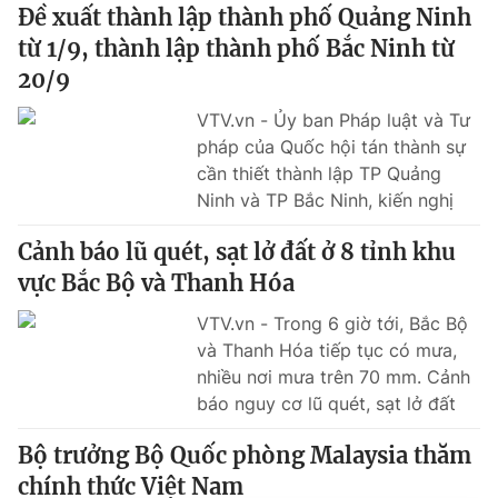
Đề xuất thành lập thành phố Quảng Ninh
Tin tức
Kinh tế
từ 1/9, thành lập thành phố Bắc Ninh từ
Thế giới đó đây
20/9
Tài chính
Dữ liệu và đời sống
Câu chuyện quốc tế
VTV.vn - Ủy ban Pháp luật và Tư
Thị trường
pháp của Quốc hội tán thành sự
cần thiết thành lập TP Quảng
Truyền hình
Góc doanh nghiệp
Ninh và TP Bắc Ninh, kiến nghị
Phim VTV
Quốc hội thông qua Nghị quyết.
Giải trí
Cảnh báo lũ quét, sạt lở đất ở 8 tỉnh khu
Hậu trường
vực Bắc Bộ và Thanh Hóa
Điện ảnh
Đời sống
Nhân vật
VTV.vn - Trong 6 giờ tới, Bắc Bộ
Âm nhạc
Du lịch
và Thanh Hóa tiếp tục có mưa,
Khán giả
Giáo dục
Sao
nhiều nơi mưa trên 70 mm. Cảnh
Làm đẹp
Giải sao mai
báo nguy cơ lũ quét, sạt lở đất
Tuyển sinh
tại nhiều địa phương.
Công nghệ
Chất lượng cuộc sống
Bộ trưởng Bộ Quốc phòng Malaysia thăm
Học trực tuyến
Hitech Công nghệ tương lai
chính thức Việt Nam