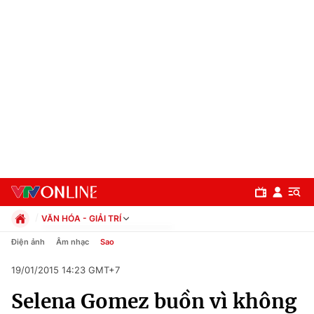
VĂN HÓA - GIẢI TRÍ
Chính trị
Điện ảnh
Âm nhạc
Sao
Xã hội
19/01/2015 14:23 GMT+7
Pháp luật
Chuyên mục
Kinh tế
Selena Gomez buồn vì không
Thể thao