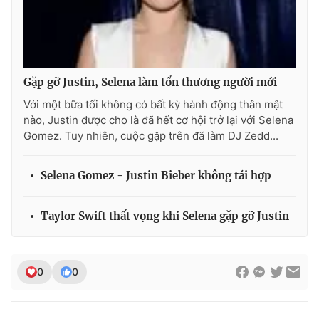
THỜI BÁO VTV
Gặp gỡ Justin, Selena làm tổn thương người mới
Với một bữa tối không có bất kỳ hành động thân mật
nào, Justin được cho là đã hết cơ hội trở lại với Selena
Gomez. Tuy nhiên, cuộc gặp trên đã làm DJ Zedd...
Theo dõi báo trên
Selena Gomez - Justin Bieber không tái hợp
Cơ quan chủ quản:
Đài Truyền hình Việt Nam
Cơ quan báo chí:
Thời báo VTV
Taylor Swift thất vọng khi Selena gặp gỡ Justin
Giấy phép hoạt động báo in và báo điện tử số 483/GP-BTTTT
cấp ngày 29/12/2023
Tổng Biên tập:
Vũ Thanh Thủy
0
0
Phó Tổng Biên tập:
Nguyễn Thị Mỹ Hạnh, Phạm Quốc Thắng,
Nguyễn Trọng Ninh
Tổng đài VTV:
024.38 355 931 - 024.38 355 932