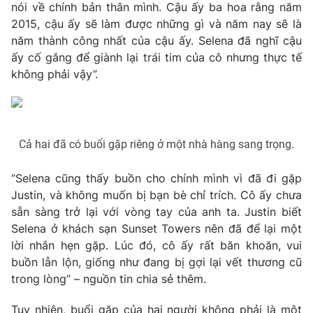
Phim VTV
nói về chính bản thân mình. Cậu ấy ba hoa rằng năm
Giải trí
2015, cậu ấy sẽ làm được những gì và năm nay sẽ là
Hậu trường
năm thành công nhất của cậu ấy. Selena đã nghĩ cậu
Điện ảnh
Đời sống
ấy cố gắng để giành lại trái tim của cô nhưng thực tế
Nhân vật
Âm nhạc
không phải vậy”.
Du lịch
Khán giả
Giáo dục
Sao
Làm đẹp
Giải sao mai
Tuyển sinh
Công nghệ
Chất lượng cuộc sống
Cả hai đã có buổi gặp riêng ở một nhà hàng sang trọng.
Học trực tuyến
Hitech Công nghệ tương lai
Giao lưu trực tuyến
“Selena cũng thấy buồn cho chính mình vì đã đi gặp
Sản phẩm
Justin, và không muốn bị bạn bè chỉ trích. Cô ấy chưa
sẵn sàng trở lại với vòng tay của anh ta. Justin biết
Lịch phát sóng
Thị trường
Selena ở khách sạn Sunset Towers nên đã để lại một
lời nhắn hẹn gặp. Lúc đó, cô ấy rất băn khoăn, vui
Tư vấn
buồn lẫn lộn, giống như đang bị gợi lại vết thương cũ
Chuyên mục khác
trong lòng” – nguồn tin chia sẻ thêm.
Emagazine
Podcast
Tuy nhiên, buổi gặp của hai người không phải là một