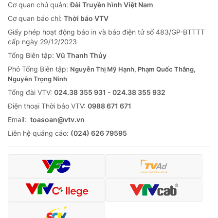
Cơ quan chủ quản:
Đài Truyền hình Việt Nam
Cơ quan báo chí:
Thời báo VTV
Giấy phép hoạt động báo in và báo điện tử số 483/GP-BTTTT
cấp ngày 29/12/2023
Tổng Biên tập:
Vũ Thanh Thủy
Phó Tổng Biên tập:
Nguyễn Thị Mỹ Hạnh, Phạm Quốc Thắng,
Nguyễn Trọng Ninh
Tổng đài VTV:
024.38 355 931 - 024.38 355 932
Ðiện thoại Thời báo VTV:
0988 671 671
Email:
toasoan@vtv.vn
Liên hệ quảng cáo:
(024) 626 79595