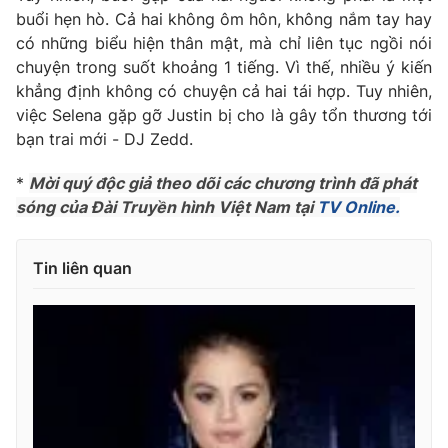
buổi hẹn hò. Cả hai không ôm hôn, không nắm tay hay
Photo
Infographic
có những biểu hiện thân mật, mà chỉ liên tục ngồi nói
chuyện trong suốt khoảng 1 tiếng. Vì thế, nhiều ý kiến
Video
Shorts video
khẳng định không có chuyện cả hai tái hợp. Tuy nhiên,
việc Selena gặp gỡ Justin bị cho là gây tổn thương tới
bạn trai mới - DJ Zedd.
VTV Money
VTV Thể thao
*
Mời quý độc giả theo dõi các chương trình đã phát
VTV Sức khoẻ
Bất động sản
sóng của Đài Truyền hình Việt Nam tại
TV Online.
Thị trường 24h
Tấm lòng Việt
Tin liên quan
VTV4
Vươn mình bằng AI
VTV9
VTV8
Liên hệ tòa soạn
English