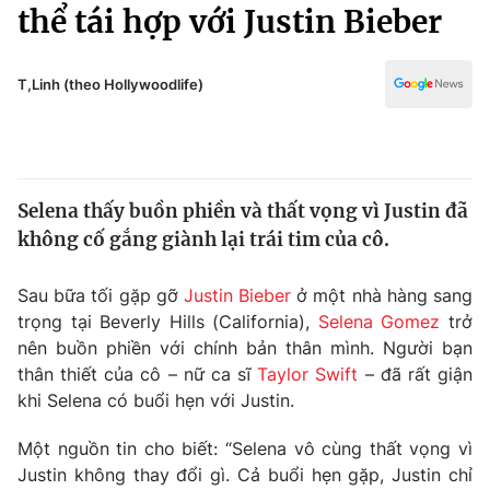
Chính trị
thể tái hợp với Justin Bieber
Truyền hình
Văn hóa - Giải trí
Xã hội
Y tế
T,Linh (theo Hollywoodlife)
Đời sống
Pháp luật
Công nghệ
Giáo dục
Y tế
Selena thấy buồn phiền và thất vọng vì Justin đã
không cố gắng giành lại trái tim của cô.
Thế giới
Sau bữa tối gặp gỡ
Justin Bieber
ở một nhà hàng sang
Tin tức
trọng tại Beverly Hills (California),
Selena Gomez
trở
Kinh tế
nên buồn phiền với chính bản thân mình. Người bạn
Thế giới đó đây
Tài chính
thân thiết của cô – nữ ca sĩ
Taylor Swift
– đã rất giận
Dữ liệu và đời sống
Câu chuyện quốc tế
khi Selena có buổi hẹn với Justin.
Thị trường
Một nguồn tin cho biết: “Selena vô cùng thất vọng vì
Truyền hình
Góc doanh nghiệp
Justin không thay đổi gì. Cả buổi hẹn gặp, Justin chỉ