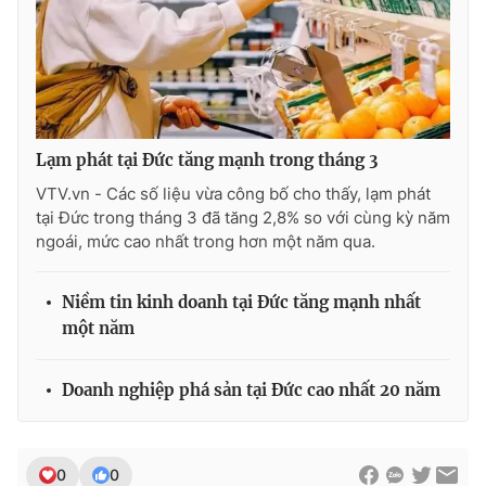
Ðiện thoại Thời báo VTV:
024.66 897 897
Email:
toasoan@vtv.vn
Liên hệ quảng cáo:
024-7300.7108
Lạm phát tại Đức tăng mạnh trong tháng 3
VTV.vn - Các số liệu vừa công bố cho thấy, lạm phát
tại Đức trong tháng 3 đã tăng 2,8% so với cùng kỳ năm
ngoái, mức cao nhất trong hơn một năm qua.
Niềm tin kinh doanh tại Đức tăng mạnh nhất
một năm
® Cấm sao chép dưới mọi hình thức nếu không có sự chấp
Doanh nghiệp phá sản tại Đức cao nhất 20 năm
thuận bằng văn bản. Ghi rõ nguồn VTV.vn khi phát hành lại
thông tin từ website này.
0
0