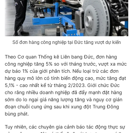
Phim VTV
Giải trí
Hậu trường
Điện ảnh
Đời sống
Nhân vật
Âm nhạc
Du lịch
Khán giả
Giáo dục
Số đơn hàng công nghiệp tại Đức tăng vượt dự kiến
Sao
Làm đẹp
Giải sao mai
Tuyển sinh
Theo Cơ quan Thống kê Liên bang Đức, đơn hàng
Công nghệ
Chất lượng cuộc sống
công nghiệp tăng 5% so với tháng trước, vượt xa mức
Học trực tuyến
Hitech Công nghệ tương lai
dự báo 1% của giới phân tích. Nếu loại trừ các đơn
Giao lưu trực tuyến
hàng quy mô lớn có tính biến động cao, mức tăng đạt
Sản phẩm
5,1% - cao nhất kể từ tháng 2/2023. Giới chức Đức
cho rằng nhiều doanh nghiệp đã đẩy mạnh đặt hàng
Lịch phát sóng
Thị trường
sớm do lo ngại giá năng lượng tăng và nguy cơ gián
Tư vấn
đoạn chuỗi cung ứng sau khi xung đột Trung Đông
bùng phát.
Chuyên mục khác
Emagazine
Podcast
Tuy nhiên, các chuyên gia cảnh báo tác động thực sự