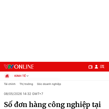
KINH TẾ
Chính trị
Tài chính
Thị trường
Góc doanh nghiệp
Xã hội
08/05/2026 14:32 GMT+7
Pháp luật
Chuyên mục
Kinh tế
Số đơn hàng công nghiệp tại
Thể thao