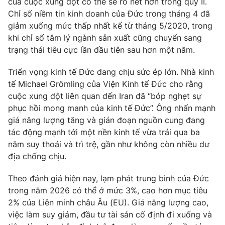
của cuộc xung đột có thể sẽ rõ nét hơn trong quý II.
Chỉ số niềm tin kinh doanh của Đức trong tháng 4 đã
Photo
Infographic
giảm xuống mức thấp nhất kể từ tháng 5/2020, trong
khi chỉ số tâm lý ngành sản xuất cũng chuyển sang
Video
Shorts video
trạng thái tiêu cực lần đầu tiên sau hơn một năm.
Triển vọng kinh tế Đức đang chịu sức ép lớn. Nhà kinh
VTV Money
VTV Thể thao
tế Michael Grömling của Viện Kinh tế Đức cho rằng
cuộc xung đột liên quan đến Iran đã “bóp nghẹt sự
VTV Sức khoẻ
Bất động sản
phục hồi mong manh của kinh tế Đức”. Ông nhấn mạnh
giá năng lượng tăng và gián đoạn nguồn cung đang
tác động mạnh tới một nền kinh tế vừa trải qua ba
Thị trường 24h
Tấm lòng Việt
năm suy thoái và trì trệ, gần như không còn nhiều dư
địa chống chịu.
VTV4
Vươn mình bằng AI
Theo đánh giá hiện nay, lạm phát trung bình của Đức
trong năm 2026 có thể ở mức 3%, cao hơn mục tiêu
VTV9
VTV8
2% của Liên minh châu Âu (EU). Giá năng lượng cao,
việc làm suy giảm, đầu tư tài sản cố định đi xuống và
Liên hệ tòa soạn
English