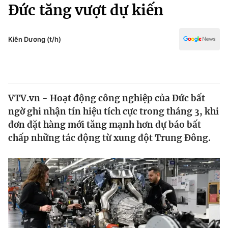
Chính trị
Đức tăng vượt dự kiến
Truyền hình
Văn hóa - Giải trí
Xã hội
Y tế
Kiên Dương (t/h)
Đời sống
Pháp luật
Công nghệ
Giáo dục
Y tế
VTV.vn - Hoạt động công nghiệp của Đức bất
ngờ ghi nhận tín hiệu tích cực trong tháng 3, khi
Thế giới
đơn đặt hàng mới tăng mạnh hơn dự báo bất
chấp những tác động từ xung đột Trung Đông.
Tin tức
Kinh tế
Thế giới đó đây
Tài chính
Dữ liệu và đời sống
Câu chuyện quốc tế
Thị trường
Truyền hình
Góc doanh nghiệp