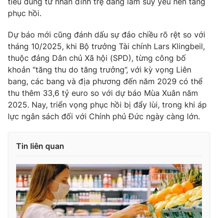
tiêu dùng tư nhân đình trệ đang làm suy yếu nền tảng
phục hồi.
Dự báo mới cũng đánh dấu sự đảo chiều rõ rệt so với
tháng 10/2025, khi Bộ trưởng Tài chính Lars Klingbeil,
THỜI BÁO VTV
thuộc đảng Dân chủ Xã hội (SPD), từng công bố
khoản “tăng thu do tăng trưởng”, với kỳ vọng Liên
bang, các bang và địa phương đến năm 2029 có thể
thu thêm 33,6 tỷ euro so với dự báo Mùa Xuân năm
Theo dõi báo trên
2025. Nay, triển vọng phục hồi bị đẩy lùi, trong khi áp
lực ngân sách đối với Chính phủ Đức ngày càng lớn.
Cơ quan chủ quản:
Đài Truyền hình Việt Nam
Cơ quan báo chí:
Thời báo VTV
Tin liên quan
Giấy phép hoạt động báo in và báo điện tử số 483/GP-BTTTT
cấp ngày 29/12/2023
Tổng Biên tập:
Vũ Thanh Thủy
Phó Tổng Biên tập:
Nguyễn Thị Mỹ Hạnh, Phạm Quốc Thắng,
Nguyễn Trọng Ninh
Tổng đài VTV:
024.38 355 931 - 024.38 355 932