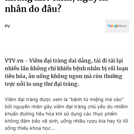
Chính trị
nhân do đâu?
Truyền hình
Văn hóa - Giải trí
Xã hội
Y tế
PV
Đời sống
Pháp luật
Công nghệ
Giáo dục
Y tế
VTV.vn - Viêm đại tràng dai dẳng, tái đi tái lại
nhiều lần không chỉ khiến bệnh nhân bị rối loạn
Thế giới
tiêu hóa, ăn uống không ngon mà còn thường
Tin tức
trực nỗi lo ung thư đại tràng.
Kinh tế
Thế giới đó đây
Viêm đại tràng được xem là "bệnh từ miệng mà vào"
Tài chính
Dữ liệu và đời sống
bởi nguyên nhân gây viêm đại tràng chủ yếu do nhiễm
Câu chuyện quốc tế
Thị trường
khuẩn đường tiêu hóa khi sử dụng các thực phẩm
không đảm bảo vệ sinh, uống nhiều rượu bia hay từ lối
Truyền hình
Góc doanh nghiệp
sống thiếu khoa học…