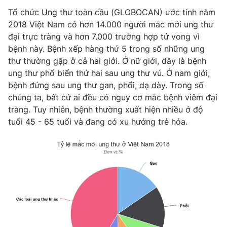
Phim VTV
Giải trí
Tổ chức Ung thư toàn cầu (GLOBOCAN) ước tính năm
Hậu trường
2018 Việt Nam có hơn 14.000 người mắc mới ung thư
Điện ảnh
đại trực tràng và hơn 7.000 trường hợp tử vong vì
Đời sống
Nhân vật
bệnh này. Bệnh xếp hàng thứ 5 trong số những ung
Âm nhạc
thư thường gặp ở cả hai giới. Ở nữ giới, đây là bệnh
Du lịch
Khán giả
Giáo dục
Sao
ung thư phổ biến thứ hai sau ung thư vú. Ở nam giới,
Làm đẹp
Giải sao mai
bệnh đứng sau ung thư gan, phổi, dạ dày. Trong số
Tuyển sinh
chúng ta, bất cứ ai đều có nguy cơ mắc bệnh viêm đại
Công nghệ
Chất lượng cuộc sống
tràng. Tuy nhiên, bệnh thường xuất hiện nhiều ở độ
Học trực tuyến
Hitech Công nghệ tương lai
tuổi 45 - 65 tuổi và đang có xu hướng trẻ hóa.
Giao lưu trực tuyến
Sản phẩm
Lịch phát sóng
Thị trường
Tư vấn
Chuyên mục khác
Emagazine
Podcast