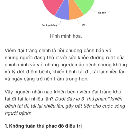
Photo
Infographic
Video
Shorts video
Hình minh họa.
VTV Money
VTV Thể thao
Viêm đại tràng chính là hồi chuông cảnh báo với
những người đang thờ ơ với sức khỏe đường ruột của
VTV Sức khoẻ
Bất động sản
chính mình và với những người mắc bệnh nhưng không
xử lý dứt điểm bệnh, khiến bệnh tái đi, tái lại nhiều lần
Thị trường 24h
Tấm lòng Việt
và ngày càng trở nên trầm trọng hơn.
Vậy nguyên nhân nào khiến bệnh viêm đại tràng khó
VTV4
Vươn mình bằng AI
tái đi tái lại nhiều lần?
Dưới đây là 3 "thủ phạm" khiến
bệnh tái đi, tái lại nhiều lần, gây bất tiện cho cuộc sống
VTV9
VTV8
người bệnh:
1. Không tuân thủ phác đồ điều trị
Liên hệ tòa soạn
English