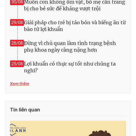
Muốn con không ốm vặt, bố mẹ cần trang
30/08
bị cho bé sức đề kháng vượt trội
Giải pháp cho trẻ bị táo bón và biếng ăn từ
29/08
bào tử lợi khuẩn
Đừng vì chủ quan làm tình trạng bệnh
28/08
phụ khoa ngày càng nặng hơn
Lợi khuẩn có thực sự tốt như chúng ta
25/08
nghĩ?
Xem thêm
Tin liên quan