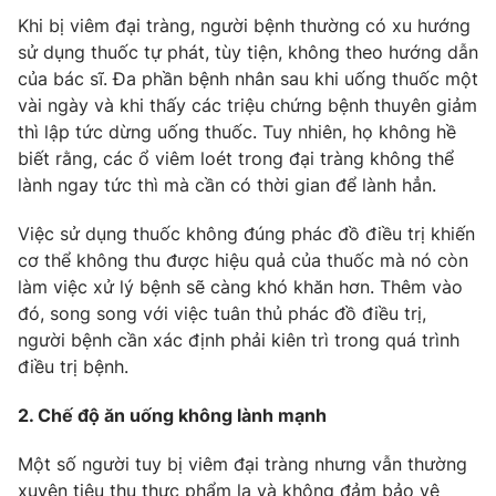
Khi bị viêm đại tràng, người bệnh thường có xu hướng
sử dụng thuốc tự phát, tùy tiện, không theo hướng dẫn
của bác sĩ. Đa phần bệnh nhân sau khi uống thuốc một
vài ngày và khi thấy các triệu chứng bệnh thuyên giảm
THỜI BÁO VTV
thì lập tức dừng uống thuốc. Tuy nhiên, họ không hề
biết rằng, các ổ viêm loét trong đại tràng không thể
Theo dõi báo trên
lành ngay tức thì mà cần có thời gian để lành hẳn.
Việc sử dụng thuốc không đúng phác đồ điều trị khiến
Cơ quan chủ quản:
Đài Truyền hình Việt Nam
cơ thể không thu được hiệu quả của thuốc mà nó còn
Cơ quan báo chí:
Thời báo VTV
làm việc xử lý bệnh sẽ càng khó khăn hơn. Thêm vào
Giấy phép hoạt động báo in và báo điện tử số 483/GP-BTTTT
đó, song song với việc tuân thủ phác đồ điều trị,
cấp ngày 29/12/2023
người bệnh cần xác định phải kiên trì trong quá trình
Tổng Biên tập:
Vũ Thanh Thủy
điều trị bệnh.
Phó Tổng Biên tập:
Nguyễn Thị Mỹ Hạnh, Phạm Quốc Thắng,
Nguyễn Trọng Ninh
2. Chế độ ăn uống không lành mạnh
Tổng đài VTV:
024.38 355 931 - 024.38 355 932
Một số người tuy bị viêm đại tràng nhưng vẫn thường
Ðiện thoại Thời báo VTV:
024.66 897 897
xuyên tiêu thụ thực phẩm lạ và không đảm bảo vệ