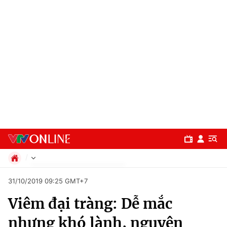
Chính trị
31/10/2019 09:25 GMT+7
Xã hội
Viêm đại tràng: Dễ mắc
Pháp luật
Chuyên mục
Kinh tế
nhưng khó lành, nguyên
Thể thao