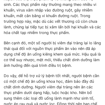
Email:
toasoan@vtv.vn
sinh. Các thực phẩm này thường mang theo nhiều vi
Liên hệ quảng cáo:
024-7300.7108
khuẩn, virus xâm nhập vào đường ruột, gây nhiễm
khuẩn, mất cân bằng vi khuẩn đường ruột. Trong
trường hợp này, mặc dù các vết thương cũ còn chưa
lành, chúng lại tiếp tục bị xâm lấn bởi hại khuẩn và các
hóa chất tạp nhiễm trong thực phẩm.
Bên cạnh đó, một số người bị viêm đại tràng lại lo lắng
thái quá đối với nguồn thực phẩm ăn vào nên đã áp
dụng chế độ ăn uống kiêng khem quá mức. Hậu quả là
cơ thể suy nhược, mệt mỏi, thiếu chất dinh dưỡng làm
ảnh hưởng đến quá trình điều trị bệnh.
® Cấm sao chép dưới mọi hình thức nếu không có sự chấp
Do vậy, để hỗ trợ xử lý bệnh tốt nhất, người bệnh cần
thuận bằng văn bản. Ghi rõ nguồn VTV.vn khi phát hành lại
có một chế độ ăn uống khoa học, đảm bảo đầy đủ
thông tin từ website này.
chất dinh dưỡng. Người viêm đại tràng nên ăn các
thực phẩm dưới dạng hấp, luộc hoặc kho. Nên bổ
sung thêm các loại đồ uống lành mạnh như sinh tố,
nước ép rau quả và nước lọc. Đồng thời nên hạn chế