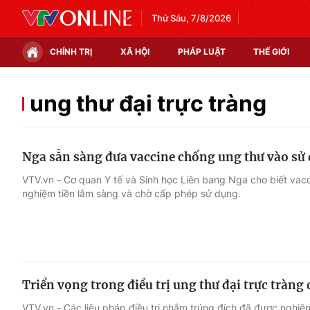
Thứ Sáu, 7/8/2026
CHÍNH TRỊ
XÃ HỘI
PHÁP LUẬT
THẾ GIỚI
Chính trị
Xã hội
ung thư đại trực tràng
Thế giới
Kinh tế
Nga sẵn sàng đưa vaccine chống ung thư vào sử
Tin tức
Tài chính
VTV.vn - Cơ quan Y tế và Sinh học Liên bang Nga cho biết vac
nghiệm tiền lâm sàng và chờ cấp phép sử dụng.
Thế giới đó đây
Thị trường
Câu chuyện quốc tế
Góc doanh nghiệp
Dữ liệu và đời sống
Triển vọng trong điều trị ung thư đại trực tràng 
VTV.vn - Các liệu pháp điều trị nhắm trúng đích đã được nghiên