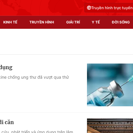
Truyền hình trực tuyến
KINH TẾ
TRUYỀN HÌNH
GIẢI TRÍ
Y TẾ
ĐỜI SỐNG
Pháp luật
Y tế
Truyền hình
Multimedia
 dụng
Phim VTV
Video
cine chống ung thư đã vượt qua thử
Hậu trường
Shorts video
Nhân vật
Podcast
Khán giả
EMagazine
Giải sao mai
Photo
di căn
Infographic
 cứu, phát triển và ứng dụng trên lâm