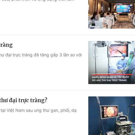
Góc ảnh
Giáo dục
Công nghệ
Tuyển sinh
Hitech Công ng
tràng
Học trực tuyến
Sản phẩm
ư đại trực tràng đã tăng gấp 3 lần so với
g
Thị trường
Tư vấn
hư đại trực tràng?
 tại Việt Nam sau ung thư gan, phổi, dạ