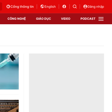
Cổng thông tin
English
Đăng nhập
CÔNG NGHỆ
GIÁO DỤC
VIDEO
PODCAST
VTV Money
VTV Thể thao
VTV Sức khoẻ
Bất động sản
Thị trường 24h
Tấm lòng Việt
Vươn mình bằng AI
VTV4
VTV8
VTV9
Lịch phát sóng
Giao lưu trực tuyến
Sự kiện