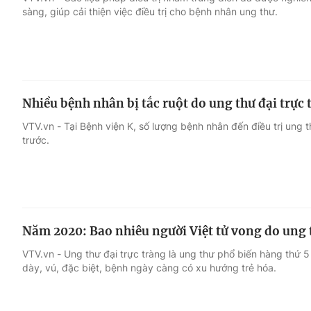
sàng, giúp cải thiện việc điều trị cho bệnh nhân ung thư.
Giải trí
Đời sống
Điện ảnh
Du lịch
Nhiều bệnh nhân bị tắc ruột do ung thư đại trực 
Âm nhạc
Làm đẹp
VTV.vn - Tại Bệnh viện K, số lượng bệnh nhân đến điều trị ung th
trước.
Sao
Chất lượng cuộc sốn
Năm 2020: Bao nhiêu người Việt tử vong do ung t
VTV.vn - Ung thư đại trực tràng là ung thư phổ biến hàng thứ 5
dày, vú, đặc biệt, bệnh ngày càng có xu hướng trẻ hóa.