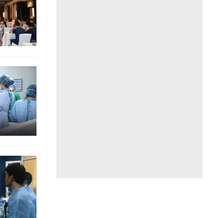
Liên hệ toà soạn
hệ tương lai