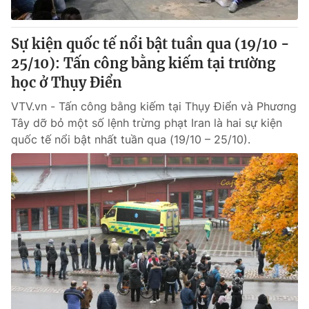
Cơ quan báo chí:
Thời báo VTV
Giấy phép hoạt động báo in và báo điện tử số 483/GP-BTTTT
Sự kiện quốc tế nổi bật tuần qua (19/10 -
cấp ngày 29/12/2023
25/10): Tấn công bằng kiếm tại trường
Tổng Biên tập:
Vũ Thanh Thủy
học ở Thụy Điển
Phó Tổng Biên tập:
Nguyễn Thị Mỹ Hạnh, Phạm Quốc Thắng,
Nguyễn Trọng Ninh
VTV.vn - Tấn công bằng kiếm tại Thụy Điển và Phương
Tổng đài VTV:
Tây dỡ bỏ một số lệnh trừng phạt Iran là hai sự kiện
024.38 355 931 - 024.38 355 932
quốc tế nổi bật nhất tuần qua (19/10 – 25/10).
Ðiện thoại Thời báo VTV:
024.66 897 897
Email:
toasoan@vtv.vn
Liên hệ quảng cáo:
024-7300.7108