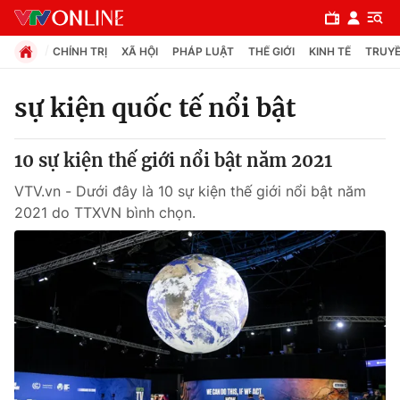
CHÍNH TRỊ
XÃ HỘI
PHÁP LUẬT
THẾ GIỚI
KINH TẾ
TRUYỀ
sự kiện quốc tế nổi bật
Chuyên mục
10 sự kiện thế giới nổi bật năm 2021
Chính trị
VTV.vn - Dưới đây là 10 sự kiện thế giới nổi bật năm
2021 do TTXVN bình chọn.
Xã hội
Pháp luật
Y tế
Thế giới