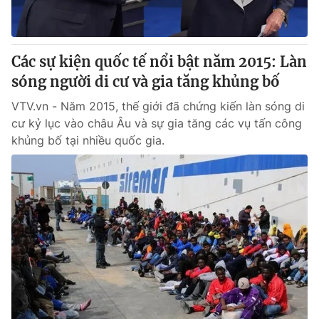
Thị trường 24h
Tấm lòng Việt
VTV4
Vươn mình bằng AI
Các sự kiện quốc tế nổi bật năm 2015: Làn
sóng người di cư và gia tăng khủng bố
VTV9
VTV8
VTV.vn - Năm 2015, thế giới đã chứng kiến làn sóng di
cư kỷ lục vào châu Âu và sự gia tăng các vụ tấn công
Liên hệ tòa soạn
English
khủng bố tại nhiều quốc gia.
THỜI BÁO VTV
Theo dõi báo trên
Cơ quan chủ quản:
Đài Truyền hình Việt Nam