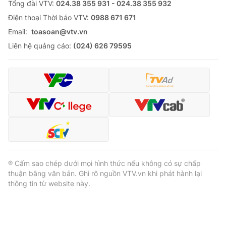
Tổng đài VTV:
024.38 355 931 - 024.38 355 932
Ðiện thoại Thời báo VTV:
0988 671 671
Email:
toasoan@vtv.vn
Liên hệ quảng cáo:
(024) 626 79595
® Cấm sao chép dưới mọi hình thức nếu không có sự chấp
thuận bằng văn bản. Ghi rõ nguồn VTV.vn khi phát hành lại
thông tin từ website này.