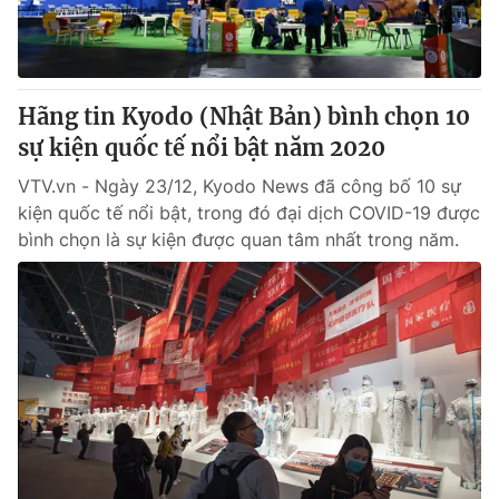
Tin tức
Kinh tế
Thế giới đó đây
Tài chính
Dữ liệu và đời sống
Hãng tin Kyodo (Nhật Bản) bình chọn 10
Câu chuyện quốc tế
Thị trường
sự kiện quốc tế nổi bật năm 2020
Truyền hình
Góc doanh nghiệp
VTV.vn - Ngày 23/12, Kyodo News đã công bố 10 sự
kiện quốc tế nổi bật, trong đó đại dịch COVID-19 được
Phim VTV
Giải trí
bình chọn là sự kiện được quan tâm nhất trong năm.
Hậu trường
Điện ảnh
Đời sống
Nhân vật
Âm nhạc
Du lịch
Khán giả
Giáo dục
Sao
Làm đẹp
Giải sao mai
Tuyển sinh
Công nghệ
Chất lượng cuộc sống
Học trực tuyến
Hitech Công nghệ tương lai