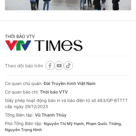
® Cấm sao chép dưới mọi hình thức nếu không có sự chấp
thuận bằng văn bản. Ghi rõ nguồn VTV.vn khi phát hành lại
THỜI BÁO VTV
thông tin từ website này.
Theo dõi báo trên
Cơ quan chủ quản:
Đài Truyền hình Việt Nam
Cơ quan báo chí:
Thời báo VTV
Giấy phép hoạt động báo in và báo điện tử số 483/GP-BTTTT
cấp ngày 29/12/2023
Tổng Biên tập:
Vũ Thanh Thủy
Phó Tổng Biên tập:
Nguyễn Thị Mỹ Hạnh, Phạm Quốc Thắng,
Nguyễn Trọng Ninh