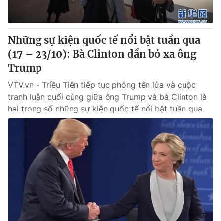
Giao lưu trực tuyến
Sản phẩm
Lịch phát sóng
Thị trường
Những sự kiện quốc tế nổi bật tuần qua
Tư vấn
(17 – 23/10): Bà Clinton dần bỏ xa ông
Chuyên mục khác
Trump
Emagazine
Podcast
VTV.vn - Triều Tiên tiếp tục phóng tên lửa và cuộc
tranh luận cuối cùng giữa ông Trump và bà Clinton là
hai trong số những sự kiện quốc tế nổi bật tuần qua.
Photo
Infographic
Video
Shorts video
VTV Money
VTV Thể thao
VTV Sức khoẻ
Bất động sản