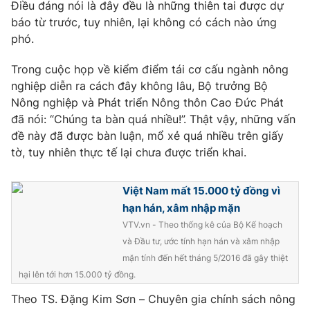
Phim VTV
Điều đáng nói là đây đều là những thiên tai được dự
Giải trí
báo từ trước, tuy nhiên, lại không có cách nào ứng
Hậu trường
phó.
Điện ảnh
Đời sống
Nhân vật
Trong cuộc họp về kiểm điểm tái cơ cấu ngành nông
Âm nhạc
Du lịch
nghiệp diễn ra cách đây không lâu, Bộ trưởng Bộ
Khán giả
Giáo dục
Sao
Nông nghiệp và Phát triển Nông thôn Cao Đức Phát
Làm đẹp
Giải sao mai
đã nói: “Chúng ta bàn quá nhiều!”. Thật vậy, những vấn
Tuyển sinh
Công nghệ
đề này đã được bàn luận, mổ xẻ quá nhiều trên giấy
Chất lượng cuộc sống
Học trực tuyến
tờ, tuy nhiên thực tế lại chưa được triển khai.
Hitech Công nghệ tương lai
Giao lưu trực tuyến
Việt Nam mất 15.000 tỷ đồng vì
Sản phẩm
hạn hán, xâm nhập mặn
Lịch phát sóng
Thị trường
VTV.vn - Theo thống kê của Bộ Kế hoạch
và Đầu tư, ước tính hạn hán và xâm nhập
Tư vấn
mặn tính đến hết tháng 5/2016 đã gây thiệt
Chuyên mục khác
hại lên tới hơn 15.000 tỷ đồng.
Emagazine
Podcast
Theo TS. Đặng Kim Sơn – Chuyên gia chính sách nông