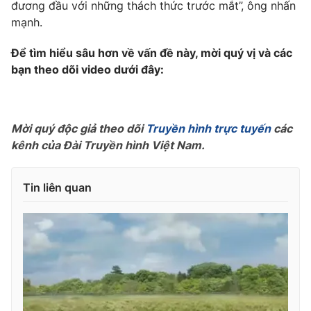
đương đầu với những thách thức trước mắt”, ông nhấn
mạnh.
Để tìm hiểu sâu hơn về vấn đề này, mời quý vị và các
THỜI BÁO VTV
bạn theo dõi video dưới đây:
Mời quý độc giả theo dõi
Truyền hình trực tuyến
các
Theo dõi báo trên
kênh của Đài Truyền hình Việt Nam.
Cơ quan chủ quản:
Đài Truyền hình Việt Nam
Tin liên quan
Cơ quan báo chí:
Thời báo VTV
Giấy phép hoạt động báo in và báo điện tử số 483/GP-BTTTT
cấp ngày 29/12/2023
Tổng Biên tập:
Vũ Thanh Thủy
Phó Tổng Biên tập:
Nguyễn Thị Mỹ Hạnh, Phạm Quốc Thắng,
Nguyễn Trọng Ninh
Tổng đài VTV:
024.38 355 931 - 024.38 355 932