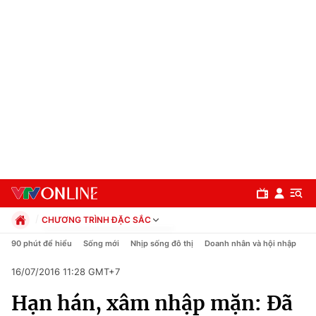
CHƯƠNG TRÌNH ĐẶC SẮC
Chính trị
90 phút để hiểu
Sống mới
Nhịp sống đô thị
Doanh nhân và hội nhập
C
Xã hội
16/07/2016 11:28 GMT+7
Pháp luật
Chuyên mục
Kinh tế
Hạn hán, xâm nhập mặn: Đã
Thể thao