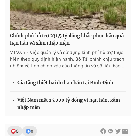
Ðiện thoại Thời báo VTV:
024.66 897 897
Email:
toasoan@vtv.vn
Liên hệ quảng cáo:
024-7300.7108
Chính phủ hỗ trợ 231,5 tỷ đồng khắc phục hậu quả
hạn hán và xâm nhập mặn
VTV.vn - Việc quản lý và sử dụng kinh phí hỗ trợ thực
hiện theo quy định hiện hành. Bộ Tài chính chịu trách
nhiệm về tính chính xác của thông tin và số liệu báo...
Gia tăng thiệt hại do hạn hán tại Bình Định
Việt Nam mất 15.000 tỷ đồng vì hạn hán, xâm
® Cấm sao chép dưới mọi hình thức nếu không có sự chấp
nhập mặn
thuận bằng văn bản. Ghi rõ nguồn VTV.vn khi phát hành lại
thông tin từ website này.
0
0