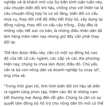
nghiệp và là khách mời của Sự kiện bình luận tuần này,
Photo
câu chuyện biến đổi khí hậu, chống chọi với thiên tai là
Infographic
câu chuyện tổng hợp từ cơ sở tầng, biến đổi cơ cấu
mùa vụ, thay đổi chế độ điều tiết thủy lợi, xây dựng lại
Video
Shorts video
đồng ruộng, thay đổi cơ cấu cây trồng… Đây đều là
những việc hết sức cơ bản, là những điều nhân dân đã
VTV Money
VTV Thể thao
làm hàng trăm năm nay nhưng giờ đây cần phải thay
đổi lại.
VTV Sức khoẻ
Bất động sản
“Để làm được điều này, cần có một sự đồng bộ cao
độ của tất cả các ngành, các cấp và các địa phương.
Thị trường 24h
Tấm lòng Việt
Hiện nay, chúng ta chưa làm được điều đó. Chủ yếu
vẫn là bà con nông dân và doanh nghiệp tự xoay sở”,
ông chia sẻ.
VTV4
Vươn mình bằng AI
“Trong thời gian tới, tình hình biến đổi khí hậu sẽ diễn
VTV9
VTV8
ra ngành càng phức tạp, thêm vào đó là những cam
kết thương mại đang đến rất gần. Chúng ta cần có sự
quyết tâm đồng bộ hỗ trợ cho nông dân thì mới có thể
Liên hệ tòa soạn
English