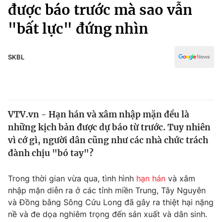
Chính trị
được báo trước mà sao vẫn
Truyền hình
"bất lực" đứng nhìn
Văn hóa - Giải trí
Xã hội
Y tế
Đời sống
SKBL
Pháp luật
Công nghệ
Giáo dục
Y tế
VTV.vn - Hạn hán và xâm nhập mặn đều là
Thế giới
những kịch bản được dự báo từ trước. Tuy nhiên
Tin tức
vì cớ gì, người dân cũng như các nhà chức trách
Kinh tế
đành chịu "bó tay"?
Thế giới đó đây
Tài chính
Dữ liệu và đời sống
Câu chuyện quốc tế
Trong thời gian vừa qua, tình hình
hạn hán
và xâm
Thị trường
nhập mặn diễn ra ở các tỉnh miền Trung, Tây Nguyên
và Đồng bằng Sông Cửu Long đã gây ra thiệt hại nặng
Truyền hình
Góc doanh nghiệp
nề và đe dọa nghiêm trọng đến sản xuất và dân sinh.