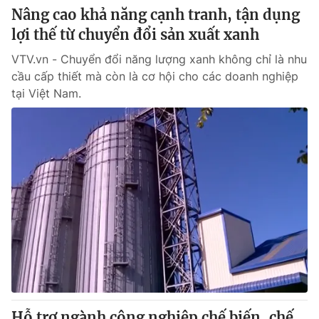
Email:
toasoan@vtv.vn
Nâng cao khả năng cạnh tranh, tận dụng
Liên hệ quảng cáo:
024-7300.7108
lợi thế từ chuyển đổi sản xuất xanh
VTV.vn - Chuyển đổi năng lượng xanh không chỉ là nhu
cầu cấp thiết mà còn là cơ hội cho các doanh nghiệp
tại Việt Nam.
® Cấm sao chép dưới mọi hình thức nếu không có sự chấp
thuận bằng văn bản. Ghi rõ nguồn VTV.vn khi phát hành lại
thông tin từ website này.
Hỗ trợ ngành công nghiệp chế biến, chế