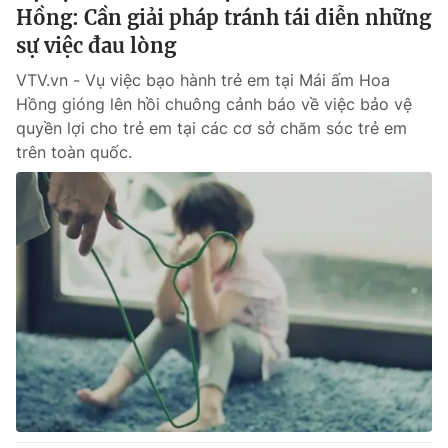
Phim VTV
Hồng: Cần giải pháp tránh tái diễn những
Giải trí
sự việc đau lòng
Hậu trường
Điện ảnh
Đời sống
VTV.vn - Vụ việc bạo hành trẻ em tại Mái ấm Hoa
Nhân vật
Âm nhạc
Hồng gióng lên hồi chuông cảnh báo về việc bảo vệ
Du lịch
Khán giả
quyền lợi cho trẻ em tại các cơ sở chăm sóc trẻ em
Giáo dục
Sao
trên toàn quốc.
Làm đẹp
Giải sao mai
Tuyển sinh
Công nghệ
Chất lượng cuộc sống
Học trực tuyến
Hitech Công nghệ tương lai
Giao lưu trực tuyến
Sản phẩm
Lịch phát sóng
Thị trường
Tư vấn
Chuyên mục khác
Emagazine
Podcast