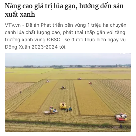
Nâng cao giá trị lúa gạo, hướng đến sản
xuất xanh
VTV.vn - Đề án Phát triển bền vững 1 triệu ha chuyên
THỜI BÁO VTV
canh lúa chất lượng cao, phát thải thấp gắn với tăng
trưởng xanh vùng ĐBSCL sẽ được thực hiện ngay vụ
Đông Xuân 2023-2024 tới.
Theo dõi báo trên
Cơ quan chủ quản:
Đài Truyền hình Việt Nam
Cơ quan báo chí:
Thời báo VTV
Giấy phép hoạt động báo in và báo điện tử số 483/GP-BTTTT
cấp ngày 29/12/2023
Tổng Biên tập:
Vũ Thanh Thủy
Phó Tổng Biên tập:
Nguyễn Thị Mỹ Hạnh, Phạm Quốc Thắng,
Nguyễn Trọng Ninh
Tổng đài VTV:
024.38 355 931 - 024.38 355 932
Ðiện thoại Thời báo VTV:
024.66 897 897