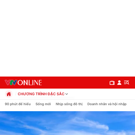
CHƯƠNG TRÌNH ĐẶC SẮC
Chính trị
90 phút để hiểu
Sống mới
Nhịp sống đô thị
Doanh nhân và hội nhập
C
Xã hội
Pháp luật
Chuyên mục
Kinh tế
Thể thao