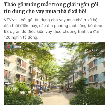
Tháo gỡ vướng mắc trong giải ngân gói
Photo
Infographic
tín dụng cho vay mua nhà ở xã hội
VTV.vn - Với gói tín dụng cho vay mua nhà ở xã hội,
Video
Shorts video
đến thời điểm này, các địa phương mới công bố được
68 dự án đủ điều kiện vay theo chương trình ưu đãi
VTV Money
VTV Thể thao
120 nghìn tỷ đồng.
VTV Sức khoẻ
Bất động sản
Thị trường 24h
Tấm lòng Việt
VTV4
Vươn mình bằng AI
VTV9
VTV8
Liên hệ tòa soạn
English