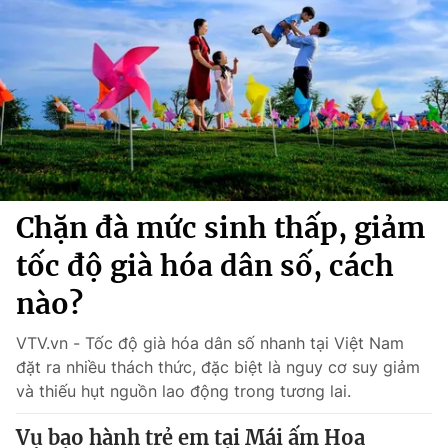
Chính trị
Truyền hình
Văn hóa - Giải trí
Xã hội
Y tế
Đời sống
Pháp luật
Công nghệ
Giáo dục
Y tế
Chặn đà mức sinh thấp, giảm
Thế giới
tốc độ già hóa dân số, cách
Tin tức
Kinh tế
nào?
Thế giới đó đây
Tài chính
VTV.vn - Tốc độ già hóa dân số nhanh tại Việt Nam
Dữ liệu và đời sống
Câu chuyện quốc tế
đặt ra nhiều thách thức, đặc biệt là nguy cơ suy giảm
Thị trường
và thiếu hụt nguồn lao động trong tương lai.
Truyền hình
Góc doanh nghiệp
Vụ bạo hành trẻ em tại Mái ấm Hoa