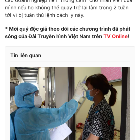
các doanh nghiệp nên "thông cảm" cho nhân viên của
mình nếu họ không thể quay trở lại làm trong 2 tuần
Photo
Infographic
tới vì bị tuân thủ lệnh cách ly này.
Video
Shorts video
* Mời quý độc giả theo dõi các chương trình đã phát
sóng của Đài Truyền hình Việt Nam trên
TV Online
!
VTV Money
VTV Thể thao
Tin liên quan
VTV Sức khoẻ
Bất động sản
Thị trường 24h
Tấm lòng Việt
VTV4
Vươn mình bằng AI
VTV9
VTV8
Liên hệ tòa soạn
English