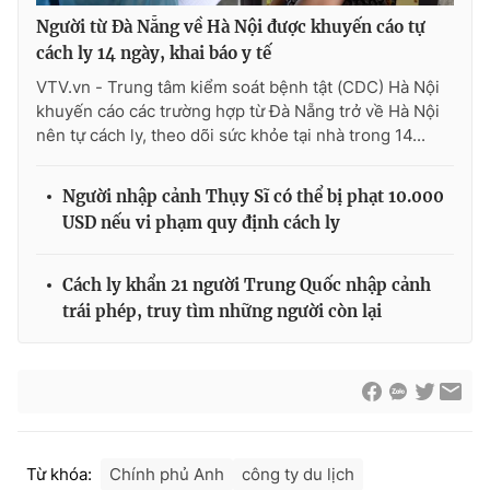
Người từ Đà Nẵng về Hà Nội được khuyến cáo tự
cách ly 14 ngày, khai báo y tế
VTV.vn - Trung tâm kiểm soát bệnh tật (CDC) Hà Nội
THỜI BÁO VTV
khuyến cáo các trường hợp từ Đà Nẵng trở về Hà Nội
nên tự cách ly, theo dõi sức khỏe tại nhà trong 14...
Người nhập cảnh Thụy Sĩ có thể bị phạt 10.000
Theo dõi báo trên
USD nếu vi phạm quy định cách ly
Cơ quan chủ quản:
Đài Truyền hình Việt Nam
Cách ly khẩn 21 người Trung Quốc nhập cảnh
Cơ quan báo chí:
Thời báo VTV
trái phép, truy tìm những người còn lại
Giấy phép hoạt động báo in và báo điện tử số 483/GP-BTTTT
cấp ngày 29/12/2023
Tổng Biên tập:
Vũ Thanh Thủy
Phó Tổng Biên tập:
Nguyễn Thị Mỹ Hạnh, Phạm Quốc Thắng,
Nguyễn Trọng Ninh
Tổng đài VTV:
024.38 355 931 - 024.38 355 932
Từ khóa:
Chính phủ Anh
công ty du lịch