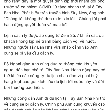
cho rằng đây là một quyết định kịp thời nhằm đối phó
Phim VTV
Giải trí
trước số ca nhiễm COVID-19 tăng nhanh trở lại ở Tây
Hậu trường
Ban Nha. Phát biểu trên truyền hình Sky New, ông nói:
Điện ảnh
"Chúng tôi không thể đưa ra lời xin lỗi... Chúng tôi phải
Đời sống
Nhân vật
hành động quyết đoán và mau lẹ".
Âm nhạc
Du lịch
Khán giả
Giáo dục
Sao
Lệnh cách ly được áp dụng từ đêm 25/7 khiến các du
Làm đẹp
Giải sao mai
khách không kịp né tránh bằng cách vội về nước.
Tuyển sinh
Những người Tây Ban Nha vừa nhập cảnh vào Anh
Công nghệ
Chất lượng cuộc sống
cũng sẽ bị yêu cầu cách ly.
Học trực tuyến
Hitech Công nghệ tương lai
Giao lưu trực tuyến
Bộ Ngoại giao Anh cũng đưa ra thông cáo khuyên
Sản phẩm
người dân hạn chế tới Tây Ban Nha. Hành động này có
thể khiến các công ty du lịch chao đảo vì phải huỷ
Lịch phát sóng
Thị trường
hàng loạt các gói kích cầu du lịch tới nước này và đòi
bồi thường bảo hiểm.
Tư vấn
Chuyên mục khác
Những công dân Anh đi du lịch tại Tây Ban Nha khi trở
Emagazine
Podcast
về cũng sẽ bị cách ly. Chính phủ Anh cũng khuyến cáo