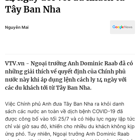
Chính trị
Tây Ban Nha
Truyền hình
Văn hóa - Giải trí
Xã hội
Y tế
Nguyễn Mai
Đời sống
Pháp luật
Công nghệ
Giáo dục
Y tế
VTV.vn - Ngoại trưởng Anh Dominic Raab đã có
những giải thích về quyết định của Chính phủ
Thế giới
nước này khi áp dụng lệnh cách ly 14 ngày với
Tin tức
các du khách tới từ Tây Ban Nha.
Kinh tế
Thế giới đó đây
Việc Chính phủ Anh đưa Tây Ban Nha ra khỏi danh
Tài chính
Dữ liệu và đời sống
sách các nước an toàn về dịch bệnh COVID-19 đã
Câu chuyện quốc tế
Thị trường
được công bố vào tối 25/7 và có hiệu lực ngay lập tức
chỉ vài giờ sau đó, khiến cho nhiều du khách không kịp
Truyền hình
Góc doanh nghiệp
ứng phó. Tuy nhiên, Ngoại trưởng Anh Dominic Raab