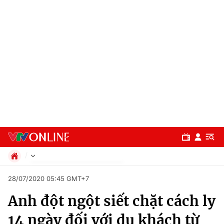
Chính trị
28/07/2020 05:45 GMT+7
Xã hội
Anh đột ngột siết chặt cách ly
Pháp luật
Chuyên mục
Kinh tế
14 ngày đối với du khách từ
Thể thao