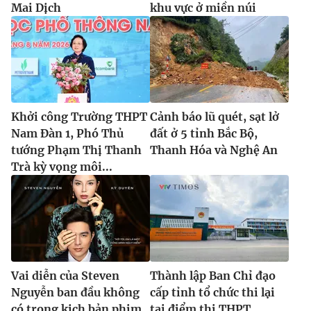
Mai Dịch
khu vực ở miền núi
Khởi công Trường THPT
Cảnh báo lũ quét, sạt lở
Nam Đàn 1, Phó Thủ
đất ở 5 tỉnh Bắc Bộ,
tướng Phạm Thị Thanh
Thanh Hóa và Nghệ An
Trà kỳ vọng môi...
Vai diễn của Steven
Thành lập Ban Chỉ đạo
Nguyễn ban đầu không
cấp tỉnh tổ chức thi lại
có trong kịch bản phim
tại điểm thi THPT