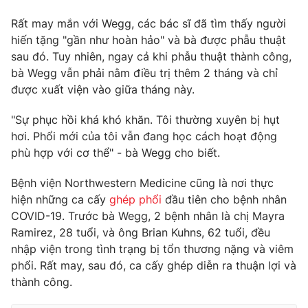
Rất may mắn với Wegg, các bác sĩ đã tìm thấy người
hiến tặng "gần như hoàn hảo" và bà được phẫu thuật
sau đó. Tuy nhiên, ngay cả khi phẫu thuật thành công,
THỜI BÁO VTV
bà Wegg vẫn phải nằm điều trị thêm 2 tháng và chỉ
được xuất viện vào giữa tháng này.
"Sự phục hồi khá khó khăn. Tôi thường xuyên bị hụt
Theo dõi báo trên
hơi. Phổi mới của tôi vẫn đang học cách hoạt động
phù hợp với cơ thể" - bà Wegg cho biết.
Cơ quan chủ quản:
Đài Truyền hình Việt Nam
Bệnh viện Northwestern Medicine cũng là nơi thực
Cơ quan báo chí:
Thời báo VTV
hiện những ca cấy
ghép phổi
đầu tiên cho bệnh nhân
Giấy phép hoạt động báo in và báo điện tử số 483/GP-BTTTT
COVID-19. Trước bà Wegg, 2 bệnh nhân là chị Mayra
cấp ngày 29/12/2023
Ramirez, 28 tuổi, và ông Brian Kuhns, 62 tuổi, đều
Tổng Biên tập:
Vũ Thanh Thủy
nhập viện trong tình trạng bị tổn thương nặng và viêm
Phó Tổng Biên tập:
Nguyễn Thị Mỹ Hạnh, Phạm Quốc Thắng,
phổi. Rất may, sau đó, ca cấy ghép diễn ra thuận lợi và
Nguyễn Trọng Ninh
thành công.
Tổng đài VTV:
024.38 355 931 - 024.38 355 932