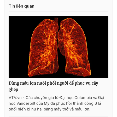
Ðiện thoại Thời báo VTV:
024.66 897 897
Tin liên quan
Email:
toasoan@vtv.vn
Liên hệ quảng cáo:
024-7300.7108
Dùng máu lợn nuôi phổi người để phục vụ cấy
ghép
® Cấm sao chép dưới mọi hình thức nếu không có sự chấp
thuận bằng văn bản. Ghi rõ nguồn VTV.vn khi phát hành lại
VTV.vn - Các chuyên gia từ Đại học Columbia và Đại
thông tin từ website này.
học Vanderbilt của Mỹ đã phục hồi thành công 6 lá
phổi hiến bị hư hại bằng máy thở và máu lợn.