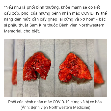
"Nếu như lá phổi bình thường, khỏe mạnh sẽ có kết
Photo
Infographic
cấu xốp, phổi của những bệnh nhân mắc COVID-19 thể
nặng đến mức cần cấy ghép lại cứng và xơ hóa" - bác
Video
Shorts video
sĩ phẫu thuật Sam Kim thuộc Bệnh viện Northwestern
Memorial, cho biết.
VTV Money
VTV Thể thao
VTV Sức khoẻ
Bất động sản
Thị trường 24h
Tấm lòng Việt
VTV4
Vươn mình bằng AI
VTV9
VTV8
Phổi của bệnh nhân mắc COVID-19 cứng và bị xơ hóa.
(Ảnh: Bệnh viện Northwestern Medicine)
Liên hệ tòa soạn
English