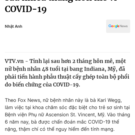
Chính trị
COVID-19
Truyền hình
Văn hóa - Giải trí
Xã hội
Y tế
Nhật Anh
Đời sống
Pháp luật
Công nghệ
Giáo dục
Y tế
VTV.vn - Tỉnh lại sau hơn 2 tháng hôn mê, một
nữ bệnh nhân 48 tuổi tại bang Indiana, Mỹ, đã
Thế giới
phải tiến hành phẫu thuật cấy ghép toàn bộ phổi
Tin tức
do biến chứng của COVID-19.
Kinh tế
Thế giới đó đây
Theo Fox News, nữ bệnh nhân này là bà Kari Wegg,
Tài chính
Dữ liệu và đời sống
làm việc tại khoa chăm sóc đặc biệt cho trẻ sơ sinh tại
Câu chuyện quốc tế
Thị trường
Bệnh viện Phụ nữ Ascension St. Vincent, Mỹ. Vào tháng
6 năm nay, bà được chẩn đoán mắc COVID-19 thể
Truyền hình
Góc doanh nghiệp
nặng, thậm chí có thể nguy hiểm đến tính mạng.