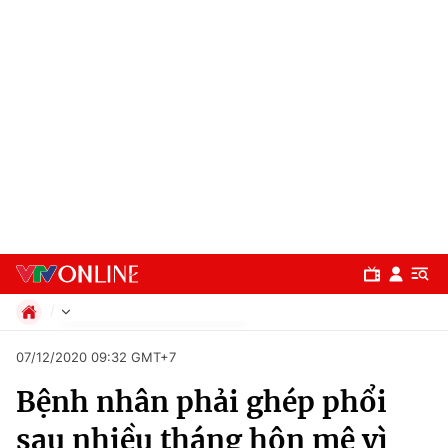
Chính trị
07/12/2020 09:32 GMT+7
Xã hội
Bệnh nhân phải ghép phổi
Pháp luật
Chuyên mục
Kinh tế
sau nhiều tháng hôn mê vì
Thể thao