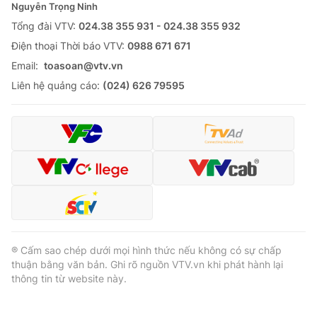
Nguyễn Trọng Ninh
Tổng đài VTV:
024.38 355 931 - 024.38 355 932
Ðiện thoại Thời báo VTV:
0988 671 671
Email:
toasoan@vtv.vn
Liên hệ quảng cáo:
(024) 626 79595
® Cấm sao chép dưới mọi hình thức nếu không có sự chấp
thuận bằng văn bản. Ghi rõ nguồn VTV.vn khi phát hành lại
thông tin từ website này.