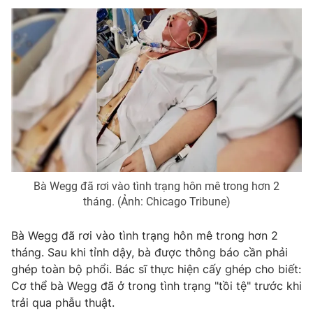
Phim VTV
Giải trí
Hậu trường
Điện ảnh
Đời sống
Nhân vật
Âm nhạc
Du lịch
Khán giả
Giáo dục
Sao
Làm đẹp
Giải sao mai
Tuyển sinh
Công nghệ
Chất lượng cuộc sống
Học trực tuyến
Hitech Công nghệ tương lai
Giao lưu trực tuyến
Bà Wegg đã rơi vào tình trạng hôn mê trong hơn 2
Sản phẩm
tháng. (Ảnh: Chicago Tribune)
Lịch phát sóng
Thị trường
Bà Wegg đã rơi vào tình trạng hôn mê trong hơn 2
Tư vấn
tháng. Sau khi tỉnh dậy, bà được thông báo cần phải
ghép toàn bộ phổi. Bác sĩ thực hiện cấy ghép cho biết:
Chuyên mục khác
Cơ thể bà Wegg đã ở trong tình trạng "tồi tệ" trước khi
Emagazine
Podcast
trải qua phẫu thuật.