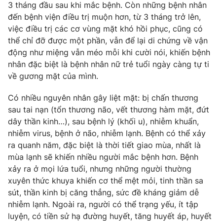
3 tháng đầu sau khi mắc bệnh. Còn những bệnh nhân
đến bệnh viện điều trị muộn hơn, từ 3 tháng trở lên,
việc điều trị các cơ vùng mặt khó hồi phục, cũng có
thể chỉ đỡ được một phần, vẫn để lại di chứng về vận
THỜI BÁO VTV
động như miệng vẫn méo mỗi khi cười nói, khiến bệnh
nhân đặc biệt là bệnh nhân nữ trẻ tuổi ngày càng tự ti
về gương mặt của mình.
Theo dõi báo trên
Có nhiều nguyên nhân gây liệt mặt: bị chấn thương
Cơ quan chủ quản:
Đài Truyền hình Việt Nam
sau tai nạn (tổn thương não, vết thương hàm mặt, đứt
Cơ quan báo chí:
Thời báo VTV
dây thần kinh…), sau bệnh lý (khối u), nhiễm khuẩn,
nhiễm virus, bệnh ở não, nhiễm lạnh. Bệnh có thể xảy
Giấy phép hoạt động báo in và báo điện tử số 483/GP-BTTTT
cấp ngày 29/12/2023
ra quanh năm, đặc biệt là thời tiết giao mùa, nhất là
mùa lạnh sẽ khiến nhiều người mắc bệnh hơn. Bệnh
Tổng Biên tập:
Vũ Thanh Thủy
xảy ra ở mọi lứa tuổi, nhưng những người thường
Phó Tổng Biên tập:
Nguyễn Thị Mỹ Hạnh, Phạm Quốc Thắng,
xuyên thức khuya khiến cơ thể mệt mỏi, tinh thần sa
Nguyễn Trọng Ninh
sút, thần kinh bị căng thẳng, sức đề kháng giảm dễ
Tổng đài VTV:
024.38 355 931 - 024.38 355 932
nhiễm lạnh. Ngoài ra, người có thể trạng yếu, ít tập
Ðiện thoại Thời báo VTV:
024.66 897 897
luyện, có tiền sử hạ đường huyết, tăng huyết áp, huyết