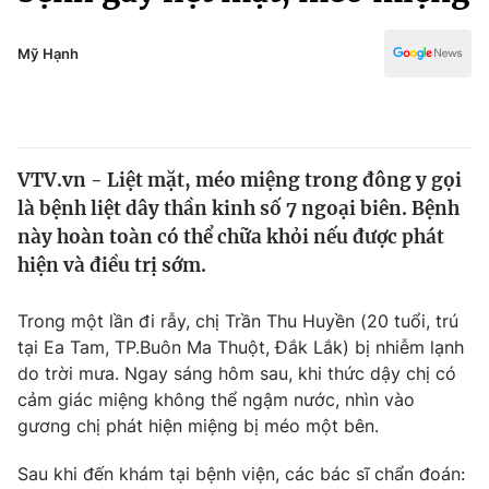
Chính trị
Truyền hình
Văn hóa - Giải trí
Mỹ Hạnh
Xã hội
Y tế
Đời sống
Pháp luật
Công nghệ
Giáo dục
VTV.vn - Liệt mặt, méo miệng trong đông y gọi
Y tế
là bệnh liệt dây thần kinh số 7 ngoại biên. Bệnh
này hoàn toàn có thể chữa khỏi nếu được phát
Thế giới
hiện và điều trị sớm.
Tin tức
Trong một lần đi rẫy, chị Trần Thu Huyền (20 tuổi, trú
Kinh tế
tại Ea Tam, TP.Buôn Ma Thuột, Đắk Lắk) bị nhiễm lạnh
Thế giới đó đây
Tài chính
do trời mưa. Ngay sáng hôm sau, khi thức dậy chị có
Dữ liệu và đời sống
Câu chuyện quốc tế
cảm giác miệng không thể ngậm nước, nhìn vào
Thị trường
gương chị phát hiện miệng bị méo một bên.
Truyền hình
Góc doanh nghiệp
Sau khi đến khám tại bệnh viện, các bác sĩ chẩn đoán: