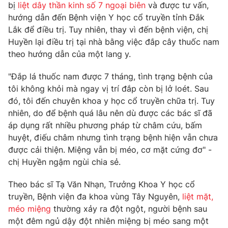
Phim VTV
bị
liệt dây thần kinh số 7 ngoại biên
và được tư vấn,
Giải trí
hướng dẫn đến Bệnh viện Y học cổ truyền tỉnh Đắk
Hậu trường
Lắk để điều trị. Tuy nhiên, thay vì đến bệnh viện, chị
Điện ảnh
Đời sống
Huyền lại điều trị tại nhà bằng việc đắp cây thuốc nam
Nhân vật
Âm nhạc
theo hướng dẫn của một lang y.
Du lịch
Khán giả
Giáo dục
Sao
"Đắp lá thuốc nam được 7 tháng, tình trạng bệnh của
Làm đẹp
Giải sao mai
tôi không khỏi mà ngay vị trí đắp còn bị lở loét. Sau
Tuyển sinh
Công nghệ
đó, tôi đến chuyên khoa y học cổ truyền chữa trị. Tuy
Chất lượng cuộc sống
Học trực tuyến
nhiên, do để bệnh quá lâu nên dù được các bác sĩ đã
Hitech Công nghệ tương lai
áp dụng rất nhiều phương pháp từ châm cứu, bấm
Giao lưu trực tuyến
huyệt, điếu châm nhưng tình trạng bệnh hiện vẫn chưa
Sản phẩm
được cải thiện. Miệng vẫn bị méo, cơ mặt cứng đơ" -
Lịch phát sóng
Thị trường
chị Huyền ngậm ngùi chia sẻ.
Tư vấn
Theo bác sĩ Tạ Văn Nhạn, Trưởng Khoa Y học cổ
Chuyên mục khác
truyền, Bệnh viện đa khoa vùng Tây Nguyên,
liệt mặt,
méo miệng
thường xảy ra đột ngột, người bệnh sau
Emagazine
Podcast
một đêm ngủ dậy đột nhiên miệng bị méo sang một