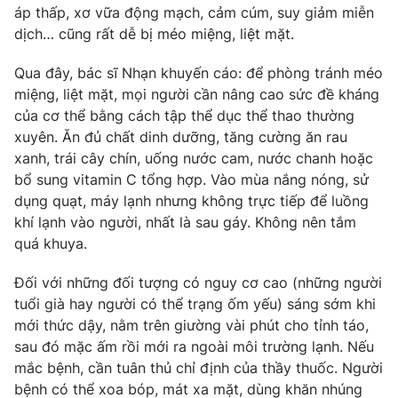
Email:
toasoan@vtv.vn
áp thấp, xơ vữa động mạch, cảm cúm, suy giảm miễn
Liên hệ quảng cáo:
024-7300.7108
dịch… cũng rất dễ bị méo miệng, liệt mặt.
Qua đây, bác sĩ Nhạn khuyến cáo: để phòng tránh méo
miệng, liệt mặt, mọi người cần nâng cao sức đề kháng
của cơ thể bằng cách tập thể dục thể thao thường
xuyên. Ăn đủ chất dinh dưỡng, tăng cường ăn rau
xanh, trái cây chín, uống nước cam, nước chanh hoặc
bổ sung vitamin C tổng hợp. Vào mùa nắng nóng, sử
dụng quạt, máy lạnh nhưng không trực tiếp để luồng
khí lạnh vào người, nhất là sau gáy. Không nên tắm
quá khuya.
® Cấm sao chép dưới mọi hình thức nếu không có sự chấp
Đối với những đối tượng có nguy cơ cao (những người
thuận bằng văn bản. Ghi rõ nguồn VTV.vn khi phát hành lại
tuổi già hay người có thể trạng ốm yếu) sáng sớm khi
thông tin từ website này.
mới thức dậy, nằm trên giường vài phút cho tỉnh táo,
sau đó mặc ấm rồi mới ra ngoài môi trường lạnh. Nếu
mắc bệnh, cần tuân thủ chỉ định của thầy thuốc. Người
bệnh có thể xoa bóp, mát xa mặt, dùng khăn nhúng