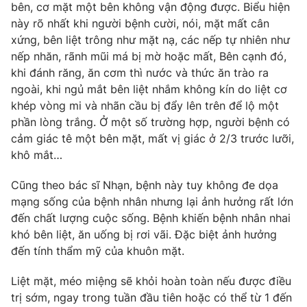
bên, cơ mặt một bên không vận động được. Biểu hiện
Photo
Infographic
này rõ nhất khi người bệnh cười, nói, mặt mất cân
xứng, bên liệt trông như mặt nạ, các nếp tự nhiên như
nếp nhăn, rãnh mũi má bị mờ hoặc mất, Bên cạnh đó,
Video
Shorts video
khi đánh răng, ăn cơm thì nước và thức ăn trào ra
ngoài, khi ngủ mắt bên liệt nhắm không kín do liệt cơ
VTV Money
VTV Thể thao
khép vòng mi và nhãn cầu bị đẩy lên trên để lộ một
phần lòng trắng. Ở một số trường hợp, người bệnh có
cảm giác tê một bên mặt, mất vị giác ở 2/3 trước lưỡi,
VTV Sức khoẻ
Bất động sản
khô mắt…
Thị trường 24h
Tấm lòng Việt
Cũng theo bác sĩ Nhạn, bệnh này tuy không đe dọa
mạng sống của bệnh nhân nhưng lại ảnh hưởng rất lớn
đến chất lượng cuộc sống. Bệnh khiến bệnh nhân nhai
VTV4
Vươn mình bằng AI
khó bên liệt, ăn uống bị rơi vãi. Đặc biệt ảnh hưởng
đến tính thẩm mỹ của khuôn mặt.
VTV9
VTV8
Liệt mặt, méo miệng sẽ khỏi hoàn toàn nếu được điều
trị sớm, ngay trong tuần đầu tiên hoặc có thể từ 1 đến
Liên hệ tòa soạn
English