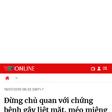
Chính trị
19/07/2019 06:33 GMT+7
Xã hội
Đừng chủ quan với chứng
Pháp luật
Chuyên mục
Kinh tế
bệnh gây liệt mặt, méo miệng
Thể thao