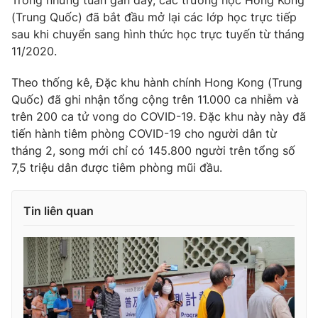
Trong những tuần gần đây, các trường học Hong Kong
(Trung Quốc) đã bắt đầu mở lại các lớp học trực tiếp
Photo
Infographic
sau khi chuyển sang hình thức học trực tuyến từ tháng
11/2020.
Video
Shorts video
Theo thống kê, Đặc khu hành chính Hong Kong (Trung
Quốc) đã ghi nhận tổng cộng trên 11.000 ca nhiễm và
VTV Money
VTV Thể thao
trên 200 ca tử vong do COVID-19. Đặc khu này này đã
tiến hành tiêm phòng COVID-19 cho người dân từ
VTV Sức khoẻ
Bất động sản
tháng 2, song mới chỉ có 145.800 người trên tổng số
7,5 triệu dân được tiêm phòng mũi đầu.
Thị trường 24h
Tấm lòng Việt
Tin liên quan
VTV4
Vươn mình bằng AI
VTV9
VTV8
Liên hệ tòa soạn
English