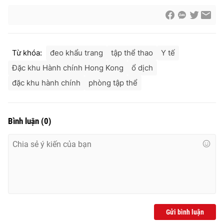
Ðiện thoại Thời báo VTV:
024.66 897 897
Email:
toasoan@vtv.vn
Liên hệ quảng cáo:
024-7300.7108
Từ khóa:
đeo khẩu trang
tập thể thao
Y tế
Đặc khu Hành chính Hong Kong
ổ dịch
đặc khu hành chính
phòng tập thể
Bình luận
(
0
)
® Cấm sao chép dưới mọi hình thức nếu không có sự chấp
thuận bằng văn bản. Ghi rõ nguồn VTV.vn khi phát hành lại
thông tin từ website này.
Gửi bình luận