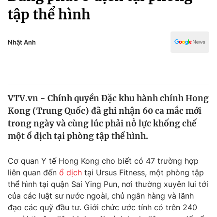
Chính trị
tập thể hình
Truyền hình
Văn hóa - Giải trí
Xã hội
Y tế
Nhật Anh
Đời sống
Pháp luật
Công nghệ
Giáo dục
Y tế
VTV.vn - Chính quyền Đặc khu hành chính Hong
Kong (Trung Quốc) đã ghi nhận 60 ca mắc mới
Thế giới
trong ngày và cùng lúc phải nỗ lực khống chế
Tin tức
một ổ dịch tại phòng tập thể hình.
Kinh tế
Thế giới đó đây
Cơ quan Y tế Hong Kong cho biết có 47 trường hợp
Tài chính
Dữ liệu và đời sống
liên quan đến
ổ dịch
tại Ursus Fitness, một phòng tập
Câu chuyện quốc tế
Thị trường
thể hình tại quận Sai Ying Pun, nơi thường xuyên lui tới
của các luật sư nước ngoài, chủ ngân hàng và lãnh
Truyền hình
Góc doanh nghiệp
đạo các quỹ đầu tư. Giới chức ước tính có trên 240