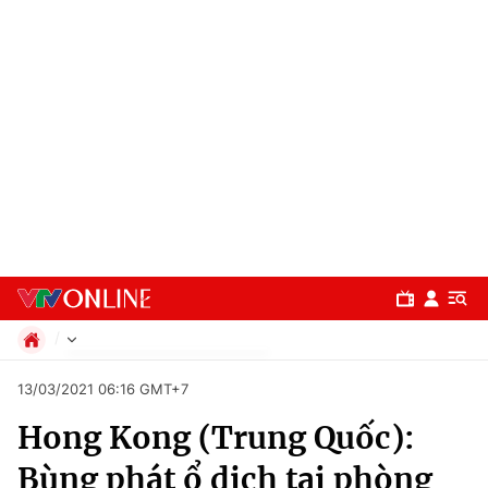
Chính trị
13/03/2021 06:16 GMT+7
Xã hội
Hong Kong (Trung Quốc):
Pháp luật
Chuyên mục
Kinh tế
Bùng phát ổ dịch tại phòng
Thể thao