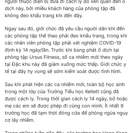
người thuộc diện bị đưa đi cách ly do liên quan đến ổ
Phim VTV
Giải trí
dịch này, bởi nhiều khách hàng của phòng tập đã
Hậu trường
không đeo khẩu trang khi đến đây.
Điện ảnh
Đời sống
Nhân vật
Ngay sau đó, giới chức đã yêu cầu người dân khi đến
Âm nhạc
các phòng tập thể thao phải đeo khẩu trang, trong khi
Du lịch
Khán giả
Giáo dục
Sao
các nhân viên phòng tập phải xét nghiệm COVID-19
Làm đẹp
Giải sao mai
định kỳ 14 ngày/lần. Trước khi bùng phát ổ dịch tại
Tuyển sinh
phòng tập Ursus Fitness, số ca nhiễm mới theo ngày
Công nghệ
Chất lượng cuộc sống
tại Đặc khu này đã giảm xuống mức thấp. Giới chức y
Học trực tuyến
Hitech Công nghệ tương lai
tế tại đây hy vọng sẽ sớm kiểm soát được tình hình.
Giao lưu trực tuyến
Sản phẩm
Sau khi phát hiện các ca nhiễm mới, toàn bộ học sinh
trong một lớp của Trường Tiểu học Kellett cũng đã
Lịch phát sóng
Thị trường
được cách ly. Trong thời gian cách ly 14 ngày, bố hoặc
mẹ các em sẽ được phép đi cùng con mình. Ít nhất 9
Tư vấn
trường học đã tạm thời đóng cửa để phòng ngừa nguy
Chuyên mục khác
cơ lây nhiễm.
Emagazine
Podcast