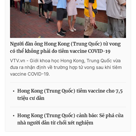
THỜI BÁO VTV
Người đàn ông Hong Kong (Trung Quốc) tử vong
có thể không phải do tiêm vaccine COVID-19
Theo dõi báo trên
VTV.vn - Giới khoa học Hong Kong, Trung Quốc vừa
đưa ra nhận định về trường hợp tử vong sau khi tiêm
vaccine COVID-19.
Cơ quan chủ quản:
Đài Truyền hình Việt Nam
Cơ quan báo chí:
Thời báo VTV
Hong Kong (Trung Quốc) tiêm vaccine cho 7,5
Giấy phép hoạt động báo in và báo điện tử số 483/GP-BTTTT
triệu cư dân
cấp ngày 29/12/2023
Tổng Biên tập:
Vũ Thanh Thủy
Hong Kong (Trung Quốc) cảnh báo: Sẽ phá cửa
Phó Tổng Biên tập:
Nguyễn Thị Mỹ Hạnh, Phạm Quốc Thắng,
nhà người dân từ chối xét nghiệm
Nguyễn Trọng Ninh
Tổng đài VTV:
024.38 355 931 - 024.38 355 932