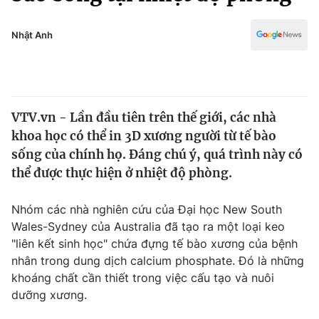
Chính trị
Truyền hình
Văn hóa - Giải trí
Nhật Anh
Xã hội
Y tế
Đời sống
Pháp luật
Công nghệ
Giáo dục
VTV.vn - Lần đầu tiên trên thế giới, các nhà
Y tế
khoa học có thể in 3D xương người từ tế bào
sống của chính họ. Đáng chú ý, quá trình này có
Thế giới
thể được thực hiện ở nhiệt độ phòng.
Tin tức
Nhóm các nhà nghiên cứu của Đại học New South
Kinh tế
Wales-Sydney của Australia đã tạo ra một loại keo
Thế giới đó đây
Tài chính
"liên kết sinh học" chứa đựng tế bào xương của bệnh
Dữ liệu và đời sống
Câu chuyện quốc tế
nhân trong dung dịch calcium phosphate. Đó là những
Thị trường
khoáng chất cần thiết trong việc cấu tạo và nuôi
Truyền hình
dưỡng xương.
Góc doanh nghiệp