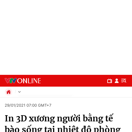
Chính trị
29/01/2021 07:00 GMT+7
Xã hội
In 3D xương người bằng tế
Pháp luật
Chuyên mục
Kinh tế
bào sống tại nhiệt độ phòng
Thể thao