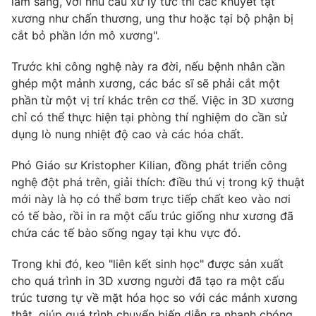
lâm sàng, với nhu cầu xử lý tức thì các khuyết tật
xương như chấn thương, ung thư hoặc tại bộ phận bị
cắt bỏ phần lớn mô xương".
Trước khi công nghệ này ra đời, nếu bệnh nhân cần
THỜI BÁO VTV
ghép một mảnh xương, các bác sĩ sẽ phải cắt một
phần từ một vị trí khác trên cơ thể. Việc in 3D xương
chỉ có thể thực hiện tại phòng thí nghiệm do cần sử
dụng lò nung nhiệt độ cao và các hóa chất.
Theo dõi báo trên
Phó Giáo sư Kristopher Kilian, đồng phát triển công
Cơ quan chủ quản:
Đài Truyền hình Việt Nam
nghệ đột phá trên, giải thích: điều thú vị trong kỹ thuật
Cơ quan báo chí:
Thời báo VTV
mới này là họ có thể bơm trực tiếp chất keo vào nơi
có tế bào, rồi in ra một cấu trúc giống như xương đã
Giấy phép hoạt động báo in và báo điện tử số 483/GP-BTTTT
cấp ngày 29/12/2023
chứa các tế bào sống ngay tại khu vực đó.
Tổng Biên tập:
Vũ Thanh Thủy
Trong khi đó, keo "liên kết sinh học" được sản xuất
Phó Tổng Biên tập:
Nguyễn Thị Mỹ Hạnh, Phạm Quốc Thắng,
cho quá trình in 3D xương người đã tạo ra một cấu
Nguyễn Trọng Ninh
trúc tương tự về mặt hóa học so với các mảnh xương
Tổng đài VTV:
024.38 355 931 - 024.38 355 932
thật, giúp quá trình chuyển biến diễn ra nhanh chóng,