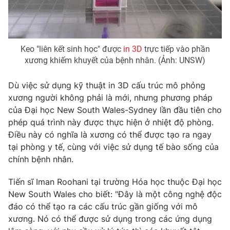
Photo
Infographic
Video
Shorts video
Keo "liên kết sinh học" được
in 3D
trực tiếp vào phần
xương khiếm khuyết của bệnh nhân. (Ảnh: UNSW)
VTV Money
VTV Thể thao
Dù việc sử dụng kỹ thuật in 3D cấu trúc mô phỏng
xương người không phải là mới, nhưng phương pháp
VTV Sức khoẻ
Bất động sản
của Đại học New South Wales-Sydney lần đầu tiên cho
phép quá trình này được thực hiện ở nhiệt độ phòng.
Điều này có nghĩa là xương có thể được tạo ra ngay
Thị trường 24h
Tấm lòng Việt
tại phòng y tế, cùng với việc sử dụng tế bào sống của
chính bệnh nhân.
VTV4
Vươn mình bằng AI
Tiến sĩ Iman Roohani tại trường Hóa học thuộc Đại học
New South Wales cho biết: "Đây là một công nghệ độc
VTV9
VTV8
đáo có thể tạo ra các cấu trúc gần giống với mô
xương. Nó có thể được sử dụng trong các ứng dụng
Liên hệ tòa soạn
English