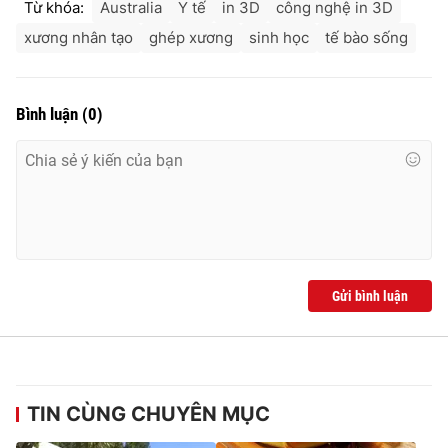
Từ khóa:
Australia
Y tế
in 3D
công nghệ in 3D
xương nhân tạo
ghép xương
sinh học
tế bào sống
Bình luận
(
0
)
Gửi bình luận
TIN CÙNG CHUYÊN MỤC