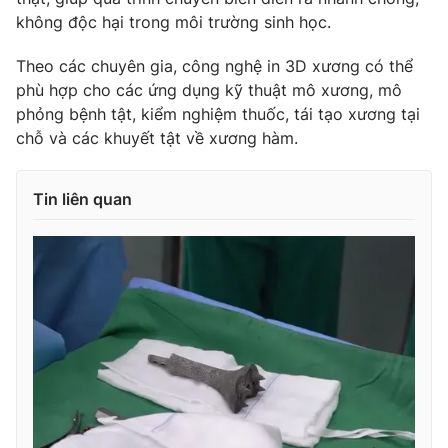
Ðiện thoại Thời báo VTV:
024.66 897 897
không độc hại trong môi trường sinh học.
Email:
toasoan@vtv.vn
Theo các chuyên gia, công nghệ in 3D xương có thể
Liên hệ quảng cáo:
024-7300.7108
phù hợp cho các ứng dụng kỹ thuật mô xương, mô
phỏng bệnh tật, kiểm nghiệm thuốc, tái tạo xương tại
chỗ và các khuyết tật về xương hàm.
Tin liên quan
® Cấm sao chép dưới mọi hình thức nếu không có sự chấp
thuận bằng văn bản. Ghi rõ nguồn VTV.vn khi phát hành lại
thông tin từ website này.