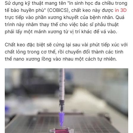
Phim VTV
Sử dụng kỹ thuật mang tên "in sinh học đa chiều trong
Giải trí
tế bào huyền phù" (COBICS), chất keo này được
in 3D
Hậu trường
trực tiếp vào phần xương khuyết của bệnh nhân. Quá
Điện ảnh
Đời sống
trình này nhằm thay thế cho việc bác sĩ phẫu thuật
Nhân vật
Âm nhạc
phải lấy một mảnh xương từ vị trí khác để vá vào.
Du lịch
Khán giả
Giáo dục
Sao
Chất keo đặc biệt sẽ cứng lại sau vài phút tiếp xúc với
Làm đẹp
Giải sao mai
chất lỏng trong cơ thể, rồi chuyển đổi thành các tinh
Tuyển sinh
Công nghệ
thể nano xương lồng vào nhau một cách tự nhiên.
Chất lượng cuộc sống
Học trực tuyến
Hitech Công nghệ tương lai
Giao lưu trực tuyến
Sản phẩm
Lịch phát sóng
Thị trường
Tư vấn
Chuyên mục khác
Emagazine
Podcast