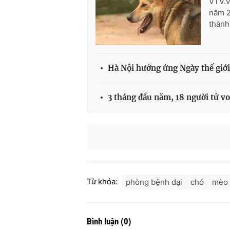
VTV.v
năm 2
thành
Hà Nội hưởng ứng Ngày thế giớ
3 tháng đầu năm, 18 người tử vo
Từ khóa:
phòng bệnh dại
chó
mèo 
Bình luận
(
0
)