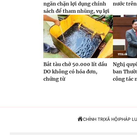
ngăn chặn lợi dụng chính
nước trên
sách để tham nhũng, vụ lợi
Bắt tàu chở 50.000 lít dầu
Nghị quyế
DO không có hóa đơn,
ban Thườn
chứng từ
công tác 
CHÍNH TRỊ
XÃ HỘI
PHÁP L