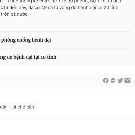
n - Theo thống kê của Cục Y tế dự phòng, Bộ Y tế, từ đầu
016 đến nay, đã có 49 ca tử vong do bệnh dại tại 20 tỉnh,
 trên cả nước.
i phòng chống bệnh dại
ng do bệnh dại tại 10 tỉnh
cắn
bị chó cắn