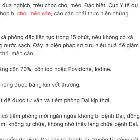
đùa nghịch, trêu chọc chó, mèo. Đặc biệt, Cục Y tế dự
 hợp bị
chó, mèo cắn
, cào cần phải thực hiện những
xà phòng đặc liên tục trong 15 phút, nếu không có xà
g nước sạch. Đây là biện pháp sơ cứu hiệu quả để giảm
 chó, mèo cắn.
bằng cồn 70%, cồn iod hoặc Povidone, Iodine.
không được băng kín vết thương.
t để được tư vấn và tiêm phòng Dại kịp thời.
ỉ có tiêm phòng mới ngăn ngừa không bị bệnh Dại, đồng
am, không tự chữa, không nhờ thầy lang chữa bệnh Dại.
 hiểm do virus Dại gây ra, bệnh lây truyền từ động vật