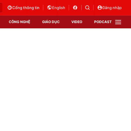
Cổng thông tin
English
Đăng nhập
CÔNG NGHỆ
GIÁO DỤC
VIDEO
PODCAST
VTV Money
VTV Thể thao
VTV Sức khoẻ
Bất động sản
Thị trường 24h
Tấm lòng Việt
Vươn mình bằng AI
VTV4
VTV8
VTV9
Lịch phát sóng
Giao lưu trực tuyến
Sự kiện