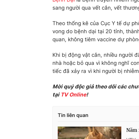
sang người qua vết cắn, vết thương
Theo thống kê của Cục Y tế dự phò
vong do bệnh dại tại 20 tỉnh, thàn
quan, không tiêm vaccine dự phòng
Khi bị động vật cắn, nhiều người đ
nhà hoặc bỏ qua vì không nghĩ con 
tiếc đã xảy ra vì khi người bị nhiễ
Mời quý độc giả theo dõi các chư
tại
TV Online
!
Tin liên quan
Năm 2