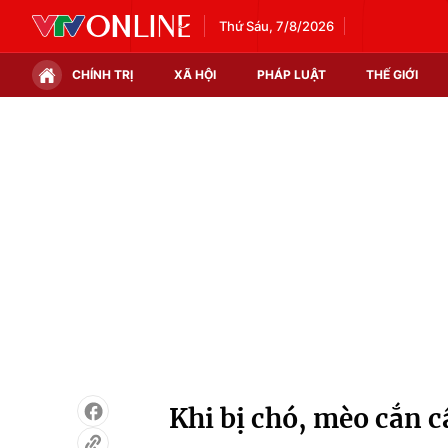
Thứ Sáu, 7/8/2026
CHÍNH TRỊ
XÃ HỘI
PHÁP LUẬT
THẾ GIỚI
Chính trị
Xã hội
Thế giới
Kinh tế
Tin tức
Tài chính
Thế giới đó đây
Thị trường
Câu chuyện quốc tế
Góc doanh nghiệp
Dữ liệu và đời sống
Khi bị chó, mèo cắn c