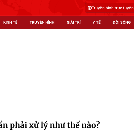
Truyền hình trực tuyến
KINH TẾ
TRUYỀN HÌNH
GIẢI TRÍ
Y TẾ
ĐỜI SỐNG
Pháp luật
Y tế
Truyền hình
Multimedia
Phim VTV
Video
Hậu trường
Shorts video
Nhân vật
Podcast
Khán giả
EMagazine
Giải sao mai
Photo
ần phải xử lý như thế nào?
Infographic