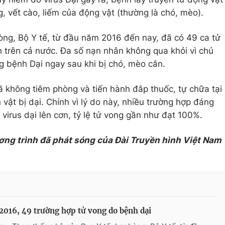
, vết cào, liếm của động vật (thường là chó, mèo).
ng, Bộ Y tế, từ đầu năm 2016 đến nay, đã có 49 ca tử
h trên cả nước. Đa số nạn nhân không qua khỏi vì chủ
 bệnh Dại ngay sau khi bị chó, mèo cắn.
ã không tiêm phòng và tiến hành đắp thuốc, tự chữa tại
vật bị dại. Chính vì lý do này, nhiều trường hợp đáng
m virus dại lên cơn, tỷ lệ tử vong gần như đạt 100%.
ơng trình đã phát sóng của Đài Truyền hình Việt Nam
016, 49 trường hợp tử vong do bệnh dại