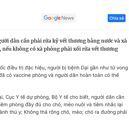
Góc ảnh
Chia sẻ
Giáo dục
Công nghệ
Tuyển sinh
Hitech Công ng
gười dân cần phải rửa kỹ vết thương bằng nước và xà
t, nếu không có xà phòng phải xối rửa vết thương
Học trực tuyến
Sản phẩm
g
Thị trường
c điều trị đặc hiệu, người bị bệnh Dại gần như tử vong
Tư vấn
ã có vaccine phòng và người dân hoàn toàn có thể
, Cục Y tế dự phòng, Bộ Y tế cho biết, người dân cần
Tiêm phòng đầy đủ cho chó, mèo nuôi và tiêm nhắc lại
nh thú y; Không thả rông chó, mèo; chó ra đường phải