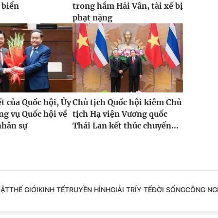
 biển
trong hầm Hải Vân, tài xế bị
phạt nặng
t của Quốc hội, Ủy
Chủ tịch Quốc hội kiêm Chủ
g vụ Quốc hội về
tịch Hạ viện Vương quốc
nhân sự
Thái Lan kết thúc chuyến...
UẬT
THẾ GIỚI
KINH TẾ
TRUYỀN HÌNH
GIẢI TRÍ
Y TẾ
ĐỜI SỐNG
CÔNG NG