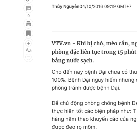
Thủy Nguyễn
04/10/2016 09:19 GMT+7
0
Giải trí
Đời sống
Điện ảnh
Du lịch
VTV.vn - Khi bị chó, mèo cắn, n
phòng đặc liên tục trong 15 phú
Âm nhạc
Làm đẹp
bằng nước sạch.
Sao
Chất lượng cuộc sốn
Cho đến nay bệnh Dại chưa có thuố
100%. Bệnh Dại nguy hiểm nhưng đ
phòng tránh được bệnh Dại.
Để chủ động phòng chống bệnh Dại
thực hiện tốt các biện pháp như: 
hàng năm theo khuyến cáo của ngà
được đeo rọ mõm.