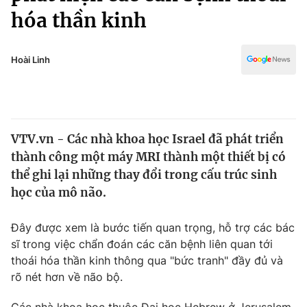
Chính trị
hóa thần kinh
Truyền hình
Văn hóa - Giải trí
Xã hội
Y tế
Hoài Linh
Đời sống
Pháp luật
Công nghệ
Giáo dục
Y tế
VTV.vn - Các nhà khoa học Israel đã phát triển
thành công một máy MRI thành một thiết bị có
Thế giới
thể ghi lại những thay đổi trong cấu trúc sinh
Tin tức
học của mô não.
Kinh tế
Thế giới đó đây
Đây được xem là bước tiến quan trọng, hỗ trợ các bác
Tài chính
Dữ liệu và đời sống
sĩ trong việc chẩn đoán các căn bệnh liên quan tới
Câu chuyện quốc tế
Thị trường
thoái hóa thần kinh thông qua "bức tranh" đầy đủ và
rõ nét hơn về não bộ.
Truyền hình
Góc doanh nghiệp