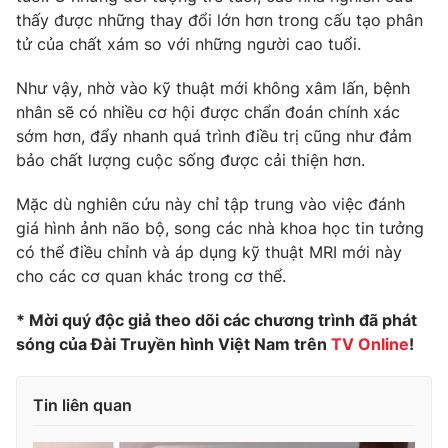
thấy được những thay đổi lớn hơn trong cấu tạo phân
Photo
Infographic
tử của chất xám so với những người cao tuổi.
Như vậy, nhờ vào kỹ thuật mới không xâm lấn, bệnh
Video
Shorts video
nhân sẽ có nhiều cơ hội được chẩn đoán chính xác
sớm hơn, đẩy nhanh quá trình điều trị cũng như đảm
VTV Money
VTV Thể thao
bảo chất lượng cuộc sống được cải thiện hơn.
Mặc dù nghiên cứu này chỉ tập trung vào việc đánh
VTV Sức khoẻ
Bất động sản
giá hình ảnh não bộ, song các nhà khoa học tin tưởng
có thể điều chỉnh và áp dụng kỹ thuật MRI mới này
Thị trường 24h
Tấm lòng Việt
cho các cơ quan khác trong cơ thể.
* Mời quý độc giả theo dõi các chương trình đã phát
VTV4
Vươn mình bằng AI
sóng của Đài Truyền hình Việt Nam trên
TV Online
!
VTV9
VTV8
Tin liên quan
Liên hệ tòa soạn
English