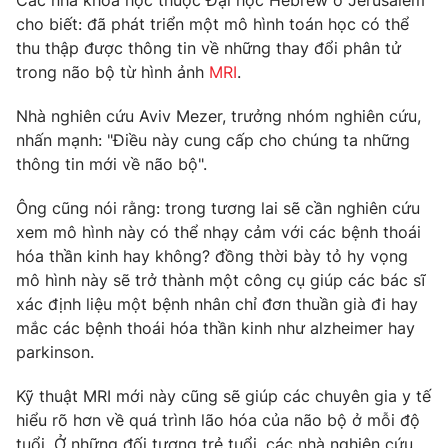
Các nhà khoa học thuộc Đại học Hebrew ở Jerusalem
Phim VTV
Giải trí
cho biết: đã phát triển một mô hình toán học có thể
Hậu trường
thu thập được thông tin về những thay đổi phân tử
Điện ảnh
trong não bộ từ hình ảnh
MRI
.
Đời sống
Nhân vật
Âm nhạc
Nhà nghiên cứu Aviv Mezer, trưởng nhóm nghiên cứu,
Du lịch
Khán giả
Giáo dục
nhấn mạnh: "Điều này cung cấp cho chúng ta những
Sao
Làm đẹp
thông tin mới về não bộ".
Giải sao mai
Tuyển sinh
Công nghệ
Chất lượng cuộc sống
Ông cũng nói rằng: trong tương lai sẽ cần nghiên cứu
Học trực tuyến
xem mô hình này có thể nhạy cảm với các bệnh thoái
Hitech Công nghệ tương lai
Giao lưu trực tuyến
hóa thần kinh hay không? đồng thời bày tỏ hy vọng
Sản phẩm
mô hình này sẽ trở thành một công cụ giúp các bác sĩ
xác định liệu một bệnh nhân chỉ đơn thuần già đi hay
Lịch phát sóng
Thị trường
mắc các bệnh thoái hóa thần kinh như alzheimer hay
parkinson.
Tư vấn
Chuyên mục khác
Kỹ thuật MRI mới này cũng sẽ giúp các chuyên gia y tế
hiểu rõ hơn về quá trình lão hóa của não bộ ở mỗi độ
Emagazine
Podcast
tuổi. Ở những đối tượng trẻ tuổi, các nhà nghiên cứu