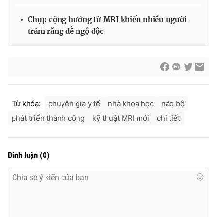
Ðiện thoại Thời báo VTV:
024.66 897 897
Email:
toasoan@vtv.vn
Chụp cộng hưởng từ MRI khiến nhiều người
trám răng dễ ngộ độc
Liên hệ quảng cáo:
024-7300.7108
Từ khóa:
chuyên gia y tế
nhà khoa học
não bộ
phát triển thành công
kỹ thuật MRI mới
chi tiết
Bình luận
(
0
)
® Cấm sao chép dưới mọi hình thức nếu không có sự chấp
thuận bằng văn bản. Ghi rõ nguồn VTV.vn khi phát hành lại
thông tin từ website này.