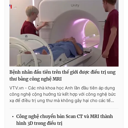
THỜI BÁO VTV
Theo dõi báo trên
Cơ quan chủ quản:
Đài Truyền hình Việt Nam
Bệnh nhân đầu tiên trên thế giới được điều trị ung
thư bằng công nghệ MRI
Cơ quan báo chí:
Thời báo VTV
VTV.vn - Các nhà khoa học Anh lần đầu tiên áp dụng
Giấy phép hoạt động báo in và báo điện tử số 483/GP-BTTTT
cấp ngày 29/12/2023
công nghệ cộng hưởng từ kết hợp với công nghệ bức
xạ để điều trị ung thư mà không gây hại cho các tế...
Tổng Biên tập:
Vũ Thanh Thủy
Phó Tổng Biên tập:
Nguyễn Thị Mỹ Hạnh, Phạm Quốc Thắng,
Nguyễn Trọng Ninh
Công nghệ chuyển bản Scan CT và MRI thành
hình 3D trong điều trị
Tổng đài VTV:
024.38 355 931 - 024.38 355 932