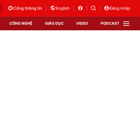
Cổng thông tin
English
Đăng nhập
CÔNG NGHỆ
GIÁO DỤC
VIDEO
PODCAST
VTV Money
VTV Thể thao
VTV Sức khoẻ
Bất động sản
Thị trường 24h
Tấm lòng Việt
Vươn mình bằng AI
VTV4
VTV8
VTV9
Lịch phát sóng
Giao lưu trực tuyến
Sự kiện