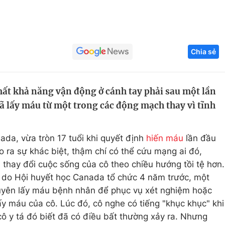
Góc ảnh
Giáo dục
Công nghệ
Chia sẻ
Tuyển sinh
Hitech Công ng
Học trực tuyến
Sản phẩm
mất khả năng vận động ở cánh tay phải sau một lần
đã lấy máu từ một trong các động mạch thay vì tĩnh
g
Thị trường
Tư vấn
ada, vừa tròn 17 tuổi khi quyết định
hiến máu
lần đầu
ạo ra sự khác biệt, thậm chí có thể cứu mạng ai đó,
 thay đổi cuộc sống của cô theo chiều hướng tồi tệ hơn.
 do Hội huyết học Canada tổ chức 4 năm trước, một
huyên lấy máu bệnh nhân để phục vụ xét nghiệm hoặc
ấy máu của cô. Lúc đó, cô nghe có tiếng "khục khục" khi
cô y tá đó biết đã có điều bất thường xảy ra. Nhưng