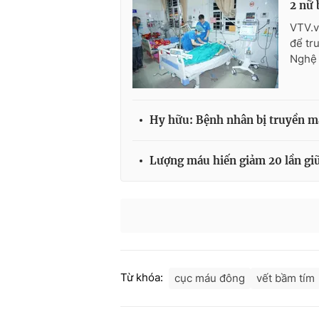
2 nữ 
VTV.v
để tr
Nghệ 
Hy hữu: Bệnh nhân bị truyền m
Lượng máu hiến giảm 20 lần gi
Từ khóa:
cục máu đông
vết bầm tím