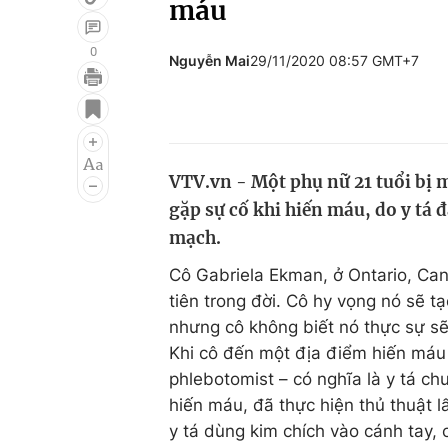
máu
0
Nguyễn Mai
29/11/2020 08:57 GMT+7
Giải trí
Đời sống
Điện ảnh
Du lịch
Âm nhạc
Làm đẹp
VTV.vn - Một phụ nữ 21 tuổi bị 
gặp sự cố khi hiến máu, do y tá 
Sao
Chất lượng cuộc sốn
mạch.
Cô Gabriela Ekman, ở Ontario, Can
tiên trong đời. Cô hy vọng nó sẽ t
nhưng cô không biết nó thực sự sẽ
Khi cô đến một địa điểm hiến máu
phlebotomist – có nghĩa là y tá c
hiến máu, đã thực hiện thủ thuật l
y tá dùng kim chích vào cánh tay, 