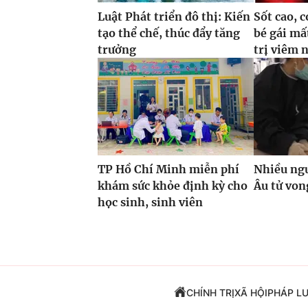
Luật Phát triển đô thị: Kiến
Sốt cao, c
tạo thể chế, thúc đẩy tăng
bé gái mấ
trưởng
trị viêm 
TP Hồ Chí Minh miễn phí
Nhiều ngư
khám sức khỏe định kỳ cho
Âu tử von
học sinh, sinh viên
CHÍNH TRỊ
XÃ HỘI
PHÁP L