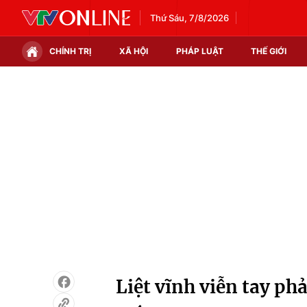
Thứ Sáu, 7/8/2026
CHÍNH TRỊ
XÃ HỘI
PHÁP LUẬT
THẾ GIỚI
Chính trị
Xã hội
Thế giới
Kinh tế
Tin tức
Tài chính
Thế giới đó đây
Thị trường
Câu chuyện quốc tế
Góc doanh nghiệp
Dữ liệu và đời sống
Liệt vĩnh viễn tay phả