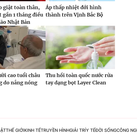
o giật toàn thân,
Áp thấp nhiệt đới hình
t gần 1 tháng điều
thành trên Vịnh Bắc Bộ
não Nhật Bản
ời cao tuổi châu
Thu hồi toàn quốc nước rửa
g do nắng nóng
tay dạng bọt Layer Clean
UẬT
THẾ GIỚI
KINH TẾ
TRUYỀN HÌNH
GIẢI TRÍ
Y TẾ
ĐỜI SỐNG
CÔNG NG