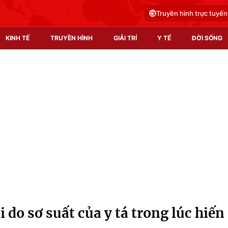
Truyền hình trực tuyến
KINH TẾ
TRUYỀN HÌNH
GIẢI TRÍ
Y TẾ
ĐỜI SỐNG
Pháp luật
Y tế
Truyền hình
Multimedia
Phim VTV
Video
Hậu trường
Shorts video
Nhân vật
Podcast
Khán giả
EMagazine
Giải sao mai
Photo
i do sơ suất của y tá trong lúc hiến
Infographic