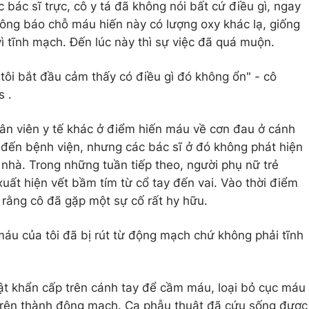
 bác sĩ trực, cô y tá đã không nói bất cứ điều gì, ngay
hông báo chỗ máu hiến này có lượng oxy khác lạ, giống
ì tĩnh mạch. Đến lúc này thì sự việc đã quá muộn.
tôi bắt đầu cảm thấy có điều gì đó không ổn" - cô
s .
nhân viên y tế khác ở điểm hiến máu về cơn đau ở cánh
 đến bệnh viện, nhưng các bác sĩ ở đó không phát hiện
 nhà. Trong những tuần tiếp theo, người phụ nữ trẻ
uất hiện vết bầm tím từ cổ tay đến vai. Vào thời điểm
t rằng cô đã gặp một sự cố rất hy hữu.
máu của tôi đã bị rút từ động mạch chứ không phải tĩnh
t khẩn cấp trên cánh tay để cầm máu, loại bỏ cục máu
 trên thành động mạch. Ca phẫu thuật đã cứu sống được