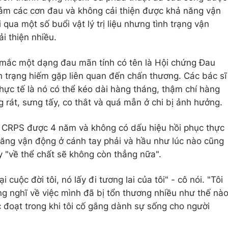
m các cơn đau và không cải thiện được khả năng vận
qua một số buổi vật lý trị liệu nhưng tình trạng vận
i thiện nhiều.
mắc một dạng đau mãn tính có tên là Hội chứng Đau
 trạng hiếm gặp liên quan đến chấn thương. Các bác sĩ
i thực tế là nó có thể kéo dài hàng tháng, thậm chí hàng
 rát, sưng tấy, co thắt và quá mẫn ở chi bị ảnh hưởng.
g CRPS được 4 năm và không có dấu hiệu hồi phục thực
năng vận động ở cánh tay phải và hầu như lúc nào cũng
y "về thể chất sẽ không còn thẳng nữa".
cuộc đời tôi, nó lấy đi tương lai của tôi" - cô nói. "Tôi
g nghĩ về việc mình đã bị tổn thương nhiều như thế nà
ớc đoạt trong khi tôi cố gắng dành sự sống cho người