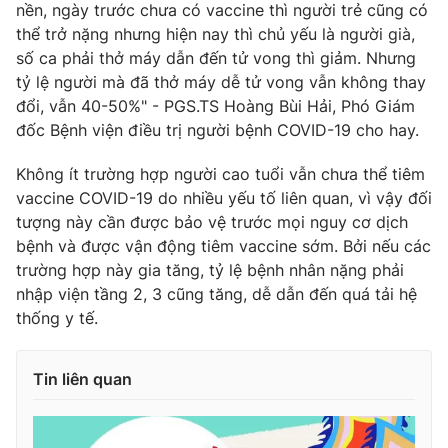
nền, ngày trước chưa có vaccine thì người trẻ cũng có
thể trở nặng nhưng hiện nay thì chủ yếu là người già,
số ca phải thở máy dẫn đến tử vong thì giảm. Nhưng
tỷ lệ người mà đã thở máy dễ tử vong vẫn không thay
THỜI BÁO VTV
đổi, vẫn 40-50%" - PGS.TS Hoàng Bùi Hải, Phó Giám
đốc Bệnh viện điều trị người bệnh COVID-19 cho hay.
Không ít trường hợp người cao tuổi vẫn chưa thể tiêm
Theo dõi báo trên
vaccine COVID-19 do nhiều yếu tố liên quan, vì vậy đối
tượng này cần được bảo vệ trước mọi nguy cơ dịch
bệnh và được vận động tiêm vaccine sớm. Bởi nếu các
Cơ quan chủ quản:
Đài Truyền hình Việt Nam
trường hợp này gia tăng, tỷ lệ bệnh nhân nặng phải
Cơ quan báo chí:
Thời báo VTV
nhập viện tầng 2, 3 cũng tăng, dễ dẫn đến quá tải hệ
Giấy phép hoạt động báo in và báo điện tử số 483/GP-BTTTT
thống y tế.
cấp ngày 29/12/2023
Tổng Biên tập:
Vũ Thanh Thủy
Tin liên quan
Phó Tổng Biên tập:
Nguyễn Thị Mỹ Hạnh, Phạm Quốc Thắng,
Nguyễn Trọng Ninh
Tổng đài VTV:
024.38 355 931 - 024.38 355 932