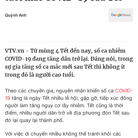
Chính trị
Truyền hình
Văn hóa - Giải trí
Quỳnh Anh
Xã hội
Y tế
Đời sống
Pháp luật
Công nghệ
Giáo dục
VTV.vn - Từ mùng 4 Tết đến nay, số ca nhiễm
Y tế
COVID-19 đang tăng dần trở lại. Đáng nói, trong
sự gia tăng số ca mắc mới sau Tết thì không ít
Thế giới
trong đó là người cao tuổi.
Tin tức
Theo các chuyên gia, nguyên nhân khiến số ca
COVID-
Kinh tế
19
tăng là ngày Tết nhiều lễ hội, gặp gỡ, tiếp xúc đông
Thế giới đó đây
Tài chính
người làm tăng nguy cơ lây nhiễm. Tết cũng là thời
Dữ liệu và đời sống
Câu chuyện quốc tế
điểm, nhiều người dân trở về địa phương đón Tết sau
Thị trường
đó lại quay lại thành phố.
Truyền hình
Góc doanh nghiệp
Với việc di chuyển nhiều không thể tránh khỏi các