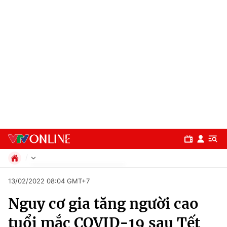
Chính trị
13/02/2022 08:04 GMT+7
Xã hội
Nguy cơ gia tăng người cao
Pháp luật
Chuyên mục
Kinh tế
tuổi mắc COVID-19 sau Tết
Thể thao