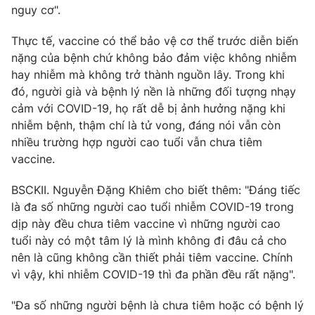
nguy cơ".
Photo
Infographic
Thực tế, vaccine có thể bảo vệ cơ thể trước diễn biến
nặng của bệnh chứ không bảo đảm việc không nhiễm
Video
Shorts video
hay nhiễm mà không trở thành nguồn lây. Trong khi
đó, người già và bệnh lý nền là những đối tượng nhạy
VTV Money
VTV Thể thao
cảm với COVID-19, họ rất dễ bị ảnh hưởng nặng khi
nhiễm bệnh, thậm chí là tử vong, đáng nói vẫn còn
nhiều trường hợp người cao tuổi vẫn chưa tiêm
VTV Sức khoẻ
Bất động sản
vaccine.
Thị trường 24h
Tấm lòng Việt
BSCKII. Nguyễn Đặng Khiêm cho biết thêm: "Đáng tiếc
là đa số những người cao tuổi nhiễm COVID-19 trong
dịp này đều chưa tiêm vaccine vì những người cao
VTV4
Vươn mình bằng AI
tuổi này có một tâm lý là mình không đi đâu cả cho
nên là cũng không cần thiết phải tiêm vaccine. Chính
VTV9
VTV8
vì vậy, khi nhiễm COVID-19 thì đa phần đều rất nặng".
"Đa số những người bệnh là chưa tiêm hoặc có bệnh lý
Liên hệ tòa soạn
English