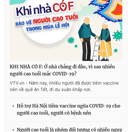
Ðiện thoại Thời báo VTV:
024.66 897 897
Email:
toasoan@vtv.vn
Liên hệ quảng cáo:
024-7300.7108
KHI NHÀ CÓ F: Ở nhà chẳng đi đâu, vì sao nhiều
người cao tuổi mắc COVID-19?
VTV.vn - Năm nay, nhiều người đã được tiêm vaccine
nên về quê ăn Tết, đi du xuân khắp nơi.
® Cấm sao chép dưới mọi hình thức nếu không có sự chấp
Hỗ trợ Hà Nội tiêm vaccine ngừa COVID-19 cho
thuận bằng văn bản. Ghi rõ nguồn VTV.vn khi phát hành lại
người cao tuổi, người có bệnh nền
thông tin từ website này.
Người cao tuổi là nhóm đối tượng có nhiều nguy