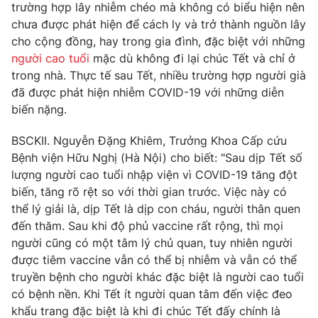
Phim VTV
trường hợp lây nhiễm chéo mà không có biểu hiện nên
Giải trí
chưa được phát hiện để cách ly và trở thành nguồn lây
Hậu trường
cho cộng đồng, hay trong gia đình, đặc biệt với những
Điện ảnh
Đời sống
người cao tuổi
mặc dù không đi lại chúc Tết và chỉ ở
Nhân vật
Âm nhạc
trong nhà. Thực tế sau Tết, nhiều trường hợp người già
Du lịch
Khán giả
đã được phát hiện nhiễm COVID-19 với những diễn
Giáo dục
Sao
biến nặng.
Làm đẹp
Giải sao mai
Tuyển sinh
Công nghệ
BSCKII. Nguyễn Đặng Khiêm, Trưởng Khoa Cấp cứu
Chất lượng cuộc sống
Học trực tuyến
Bệnh viện Hữu Nghị (Hà Nội) cho biết: "Sau dịp Tết số
Hitech Công nghệ tương lai
lượng người cao tuổi nhập viện vì COVID-19 tăng đột
Giao lưu trực tuyến
biến, tăng rõ rệt so với thời gian trước. Việc này có
Sản phẩm
thể lý giải là, dịp Tết là dịp con cháu, người thân quen
Lịch phát sóng
Thị trường
đến thăm. Sau khi độ phủ vaccine rất rộng, thì mọi
người cũng có một tâm lý chủ quan, tuy nhiên người
Tư vấn
được tiêm vaccine vẫn có thể bị nhiễm và vẫn có thể
Chuyên mục khác
truyền bệnh cho người khác đặc biệt là người cao tuổi
có bệnh nền. Khi Tết ít người quan tâm đến việc đeo
Emagazine
Podcast
khẩu trang đặc biệt là khi đi chúc Tết đấy chính là