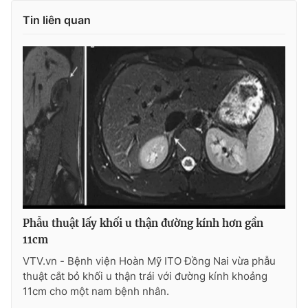
Tin liên quan
THỜI BÁO VTV
Theo dõi báo trên
Cơ quan chủ quản:
Đài Truyền hình Việt Nam
Cơ quan báo chí:
Thời báo VTV
Giấy phép hoạt động báo in và báo điện tử số 483/GP-BTTTT
Phẫu thuật lấy khối u thận đường kính hơn gần
cấp ngày 29/12/2023
11cm
Tổng Biên tập:
Vũ Thanh Thủy
VTV.vn - Bệnh viện Hoàn Mỹ ITO Đồng Nai vừa phẫu
Phó Tổng Biên tập:
Nguyễn Thị Mỹ Hạnh, Phạm Quốc Thắng,
thuật cắt bỏ khối u thận trái với đường kính khoảng
Nguyễn Trọng Ninh
11cm cho một nam bệnh nhân.
Tổng đài VTV:
024.38 355 931 - 024.38 355 932