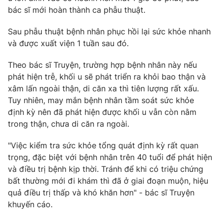
bác sĩ mới hoàn thành ca phẫu thuật.
Photo
Infographic
Sau phẫu thuật bệnh nhân phục hồi lại sức khỏe nhanh
và được xuất viện 1 tuần sau đó.
Video
Shorts video
Theo bác sĩ Truyện, trường hợp bệnh nhân này nếu
VTV Money
VTV Thể thao
phát hiện trễ, khối u sẽ phát triển ra khỏi bao thận và
xâm lấn ngoài thận, di căn xa thì tiên lượng rất xấu.
Tuy nhiên, may mắn bệnh nhân tầm soát sức khỏe
VTV Sức khoẻ
Bất động sản
định kỳ nên đã phát hiện được khối u vẫn còn nằm
trong thận, chưa di căn ra ngoài.
Thị trường 24h
Tấm lòng Việt
"Việc kiểm tra sức khỏe tổng quát định kỳ rất quan
trọng, đặc biệt với bệnh nhân trên 40 tuổi để phát hiện
VTV4
Vươn mình bằng AI
và điều trị bệnh kịp thời. Tránh để khi có triệu chứng
bất thường mới đi khám thì đã ở giai đoạn muộn, hiệu
VTV9
VTV8
quả điều trị thấp và khó khăn hơn" - bác sĩ Truyện
khuyến cáo.
Liên hệ tòa soạn
English