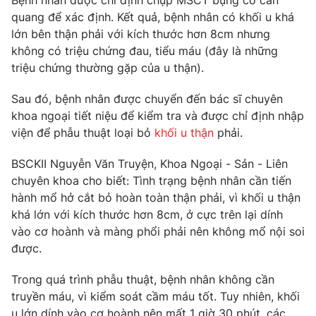
Bệnh nhân được chỉ định chụp MSCT bụng có cản
Phim VTV
Giải trí
quang để xác định. Kết quả, bệnh nhân có khối u khá
Hậu trường
lớn bên thận phải với kích thước hơn 8cm nhưng
Điện ảnh
không có triệu chứng đau, tiểu máu (đây là những
Đời sống
Nhân vật
triệu chứng thường gặp của u thận).
Âm nhạc
Du lịch
Khán giả
Giáo dục
Sau đó, bệnh nhân được chuyển đến bác sĩ chuyên
Sao
Làm đẹp
khoa ngoại tiết niệu để kiểm tra và được chỉ định nhập
Giải sao mai
Tuyển sinh
viện để phẫu thuật loại bỏ
khối u thận
phải.
Công nghệ
Chất lượng cuộc sống
Học trực tuyến
BSCKII Nguyễn Văn Truyện, Khoa Ngoại - Sản - Liên
Hitech Công nghệ tương lai
Giao lưu trực tuyến
chuyên khoa cho biết: Tình trạng bệnh nhân cần tiến
Sản phẩm
hành mổ hở cắt bỏ hoàn toàn thận phải, vì khối u thận
khá lớn với kích thước hơn 8cm, ở cực trên lại dính
Lịch phát sóng
Thị trường
vào cơ hoành và màng phổi phải nên không mổ nội soi
được.
Tư vấn
Chuyên mục khác
Trong quá trình phẫu thuật, bệnh nhân không cần
truyền máu, vì kiểm soát cầm máu tốt. Tuy nhiên, khối
Emagazine
Podcast
u lớn dính vào cơ hoành nên mất 1 giờ 30 phút, các