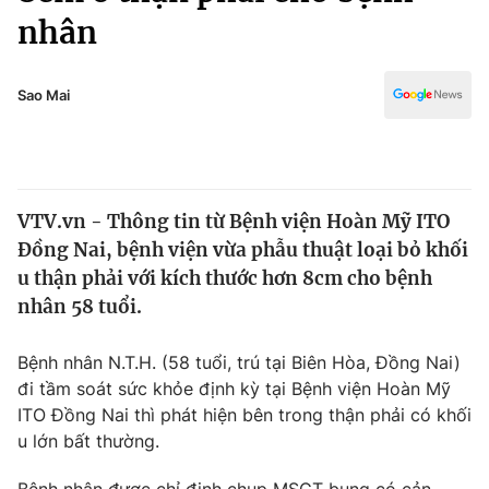
Chính trị
nhân
Truyền hình
Văn hóa - Giải trí
Xã hội
Y tế
Sao Mai
Đời sống
Pháp luật
Công nghệ
Giáo dục
Y tế
VTV.vn - Thông tin từ Bệnh viện Hoàn Mỹ ITO
Đồng Nai, bệnh viện vừa phẫu thuật loại bỏ khối
Thế giới
u thận phải với kích thước hơn 8cm cho bệnh
Tin tức
nhân 58 tuổi.
Kinh tế
Thế giới đó đây
Bệnh nhân N.T.H. (58 tuổi, trú tại Biên Hòa, Đồng Nai)
Tài chính
Dữ liệu và đời sống
đi tầm soát sức khỏe định kỳ tại Bệnh viện Hoàn Mỹ
Câu chuyện quốc tế
Thị trường
ITO Đồng Nai thì phát hiện bên trong thận phải có khối
u lớn bất thường.
Truyền hình
Góc doanh nghiệp