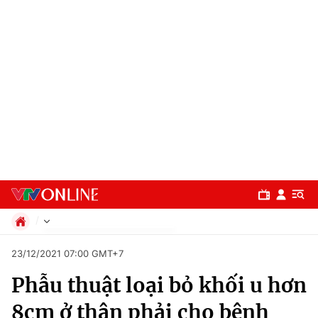
Chính trị
23/12/2021 07:00 GMT+7
Xã hội
Phẫu thuật loại bỏ khối u hơn
Pháp luật
Chuyên mục
Kinh tế
8cm ở thận phải cho bệnh
Thể thao