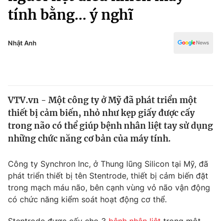
Chính trị
tính bằng... ý nghĩ
Truyền hình
Văn hóa - Giải trí
Xã hội
Y tế
Nhật Anh
Đời sống
Pháp luật
Công nghệ
Giáo dục
Y tế
VTV.vn - Một công ty ở Mỹ đã phát triển một
thiết bị cảm biến, nhỏ như kẹp giấy được cấy
Thế giới
trong não có thể giúp bệnh nhân liệt tay sử dụng
Tin tức
những chức năng cơ bản của máy tính.
Kinh tế
Thế giới đó đây
Công ty Synchron Inc, ở Thung lũng Silicon tại Mỹ, đã
Tài chính
Dữ liệu và đời sống
phát triển thiết bị tên Stentrode, thiết bị cảm biến đặt
Câu chuyện quốc tế
Thị trường
trong mạch máu não, bên cạnh vùng vỏ não vận động
có chức năng kiểm soát hoạt động cơ thể.
Truyền hình
Góc doanh nghiệp