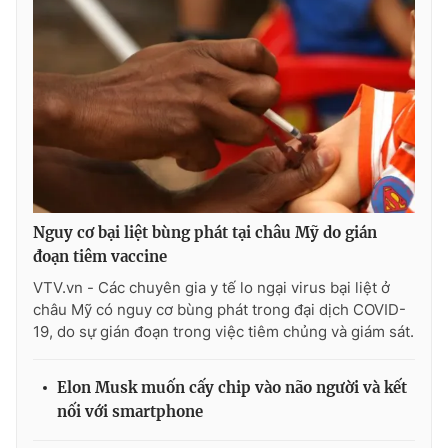
Ðiện thoại Thời báo VTV:
024.66 897 897
Email:
toasoan@vtv.vn
Liên hệ quảng cáo:
024-7300.7108
Nguy cơ bại liệt bùng phát tại châu Mỹ do gián
đoạn tiêm vaccine
VTV.vn - Các chuyên gia y tế lo ngại virus bại liệt ở
châu Mỹ có nguy cơ bùng phát trong đại dịch COVID-
19, do sự gián đoạn trong việc tiêm chủng và giám sát.
® Cấm sao chép dưới mọi hình thức nếu không có sự chấp
thuận bằng văn bản. Ghi rõ nguồn VTV.vn khi phát hành lại
Elon Musk muốn cấy chip vào não người và kết
thông tin từ website này.
nối với smartphone