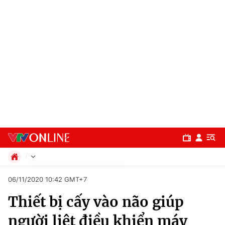
Chính trị
06/11/2020 10:42 GMT+7
Xã hội
Thiết bị cấy vào não giúp
Pháp luật
Chuyên mục
Kinh tế
người liệt điều khiển máy
Thể thao