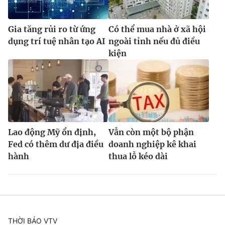
Gia tăng rủi ro từ ứng
Có thể mua nhà ở xã hội
dụng trí tuệ nhân tạo AI
ngoài tỉnh nếu đủ điều
kiện
Lao động Mỹ ổn định,
Vẫn còn một bộ phận
Fed có thêm dư địa điều
doanh nghiệp kê khai
hành
thua lỗ kéo dài
THỜI BÁO VTV