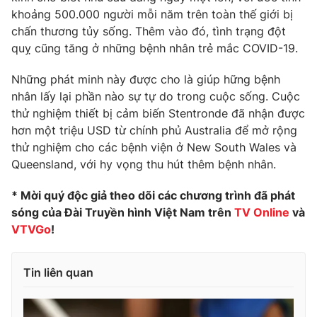
khoảng 500.000 người mỗi năm trên toàn thế giới bị
chấn thương tủy sống. Thêm vào đó, tình trạng đột
quỵ cũng tăng ở những bệnh nhân trẻ mắc COVID-19.
THỜI BÁO VTV
Những phát minh này được cho là giúp hững bệnh
nhân lấy lại phần nào sự tự do trong cuộc sống. Cuộc
thử nghiệm thiết bị cảm biến Stentronde đã nhận được
hơn một triệu USD từ chính phủ Australia để mở rộng
Theo dõi báo trên
thử nghiệm cho các bệnh viện ở New South Wales và
Queensland, với hy vọng thu hút thêm bệnh nhân.
Cơ quan chủ quản:
Đài Truyền hình Việt Nam
* Mời quý độc giả theo dõi các chương trình đã phát
Cơ quan báo chí:
Thời báo VTV
sóng của Đài Truyền hình Việt Nam trên
TV Online
và
Giấy phép hoạt động báo in và báo điện tử số 483/GP-BTTTT
VTVGo
!
cấp ngày 29/12/2023
Tổng Biên tập:
Vũ Thanh Thủy
Phó Tổng Biên tập:
Tin liên quan
Nguyễn Thị Mỹ Hạnh, Phạm Quốc Thắng,
Nguyễn Trọng Ninh
Tổng đài VTV:
024.38 355 931 - 024.38 355 932