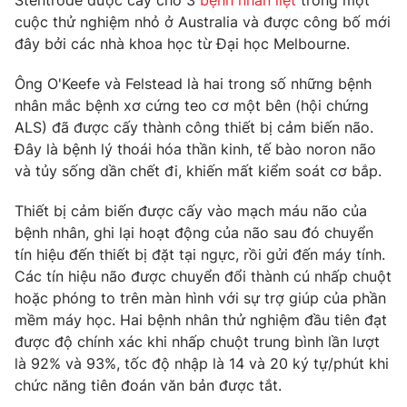
Stentrode được cấy cho 3
bệnh nhân liệt
trong một
Phim VTV
Giải trí
cuộc thử nghiệm nhỏ ở Australia và được công bố mới
Hậu trường
đây bởi các nhà khoa học từ Đại học Melbourne.
Điện ảnh
Đời sống
Nhân vật
Ông O'Keefe và Felstead là hai trong số những bệnh
Âm nhạc
nhân mắc bệnh xơ cứng teo cơ một bên (hội chứng
Du lịch
Khán giả
Giáo dục
ALS) đã được cấy thành công thiết bị cảm biến não.
Sao
Làm đẹp
Đây là bệnh lý thoái hóa thần kinh, tế bào noron não
Giải sao mai
Tuyển sinh
và tủy sống dần chết đi, khiến mất kiểm soát cơ bắp.
Công nghệ
Chất lượng cuộc sống
Học trực tuyến
Thiết bị cảm biến được cấy vào mạch máu não của
Hitech Công nghệ tương lai
Giao lưu trực tuyến
bệnh nhân, ghi lại hoạt động của não sau đó chuyển
Sản phẩm
tín hiệu đến thiết bị đặt tại ngực, rồi gửi đến máy tính.
Các tín hiệu não được chuyển đổi thành cú nhấp chuột
Lịch phát sóng
Thị trường
hoặc phóng to trên màn hình với sự trợ giúp của phần
mềm máy học. Hai bệnh nhân thử nghiệm đầu tiên đạt
Tư vấn
được độ chính xác khi nhấp chuột trung bình lần lượt
Chuyên mục khác
là 92% và 93%, tốc độ nhập là 14 và 20 ký tự/phút khi
Emagazine
Podcast
chức năng tiên đoán văn bản được tắt.