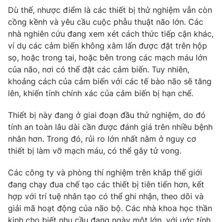
Dù thế, nhược điểm là các thiết bị thử nghiệm vẫn còn
Photo
Infographic
cồng kềnh và yêu cầu cuộc phẫu thuật não lớn. Các
nhà nghiên cứu đang xem xét cách thức tiếp cận khác,
Video
Shorts video
ví dụ các cảm biến không xâm lấn được đặt trên hộp
sọ, hoặc trong tai, hoặc bên trong các mạch máu lớn
của não, nơi có thể đặt các cảm biến. Tuy nhiên,
VTV Money
VTV Thể thao
khoảng cách của cảm biến với các tế bào não sẽ tăng
lên, khiến tính chính xác của cảm biến bị hạn chế.
VTV Sức khoẻ
Bất động sản
Thiết bị này đang ở giai đoạn đầu thử nghiệm, do đó
tính an toàn lâu dài cần được đánh giá trên nhiều bệnh
Thị trường 24h
Tấm lòng Việt
nhân hơn. Trong đó, rủi ro lớn nhất nằm ở nguy cơ
thiết bị làm vỡ mạch máu, có thể gây tử vong.
VTV4
Vươn mình bằng AI
Các công ty và phòng thí nghiệm trên khắp thế giới
đang chạy đua chế tạo các thiết bị tiên tiến hơn, kết
VTV9
VTV8
hợp với trí tuệ nhân tạo có thể ghi nhận, theo dõi và
giải mã hoạt động của não bộ. Các nhà khoa học thần
Liên hệ tòa soạn
English
kinh cho biết nhu cầu đang ngày một lớn, với ước tính