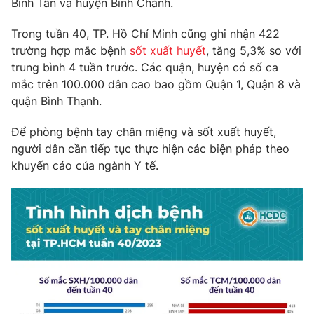
Bình Tân và huyện Bình Chánh.
Phim VTV
Giải trí
Hậu trường
Trong tuần 40, TP. Hồ Chí Minh cũng ghi nhận 422
Điện ảnh
trường hợp mắc bệnh
sốt xuất huyết
, tăng 5,3% so với
Đời sống
Nhân vật
trung bình 4 tuần trước. Các quận, huyện có số ca
Âm nhạc
mắc trên 100.000 dân cao bao gồm Quận 1, Quận 8 và
Du lịch
Khán giả
Giáo dục
Sao
quận Bình Thạnh.
Làm đẹp
Giải sao mai
Tuyển sinh
Để phòng bệnh tay chân miệng và sốt xuất huyết,
Công nghệ
Chất lượng cuộc sống
người dân cần tiếp tục thực hiện các biện pháp theo
Học trực tuyến
khuyến cáo của ngành Y tế.
Hitech Công nghệ tương lai
Giao lưu trực tuyến
Sản phẩm
Lịch phát sóng
Thị trường
Tư vấn
Chuyên mục khác
Emagazine
Podcast