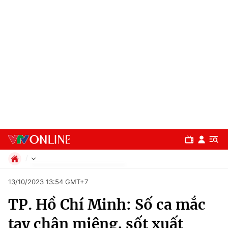
Chính trị
13/10/2023 13:54 GMT+7
Xã hội
TP. Hồ Chí Minh: Số ca mắc
Pháp luật
Chuyên mục
Kinh tế
tay chân miệng, sốt xuất
Thể thao