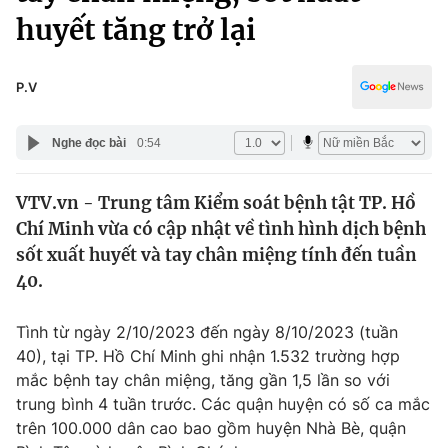
Chính trị
huyết tăng trở lại
Truyền hình
Văn hóa - Giải trí
Xã hội
Y tế
P.V
Đời sống
Pháp luật
Công nghệ
Nghe đọc bài
0:54
Giáo dục
Y tế
VTV.vn - Trung tâm Kiểm soát bệnh tật TP. Hồ
Chí Minh vừa có cập nhật về tình hình dịch bệnh
Thế giới
sốt xuất huyết và tay chân miệng tính đến tuần
Tin tức
40.
Kinh tế
Thế giới đó đây
Tình từ ngày 2/10/2023 đến ngày 8/10/2023 (tuần
Tài chính
Dữ liệu và đời sống
40), tại TP. Hồ Chí Minh ghi nhận 1.532 trường hợp
Câu chuyện quốc tế
Thị trường
mắc bệnh tay chân miệng, tăng gần 1,5 lần so với
trung bình 4 tuần trước. Các quận huyện có số ca mắc
Truyền hình
Góc doanh nghiệp
trên 100.000 dân cao bao gồm huyện Nhà Bè, quận