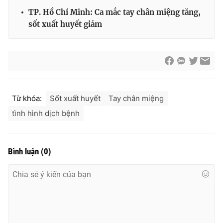
Ðiện thoại Thời báo VTV:
024.66 897 897
TP. Hồ Chí Minh: Ca mắc tay chân miệng tăng,
Email:
toasoan@vtv.vn
sốt xuất huyết giảm
Liên hệ quảng cáo:
024-7300.7108
Từ khóa:
Sốt xuất huyết
Tay chân miệng
tình hình dịch bệnh
Bình luận
(
0
)
® Cấm sao chép dưới mọi hình thức nếu không có sự chấp
thuận bằng văn bản. Ghi rõ nguồn VTV.vn khi phát hành lại
thông tin từ website này.