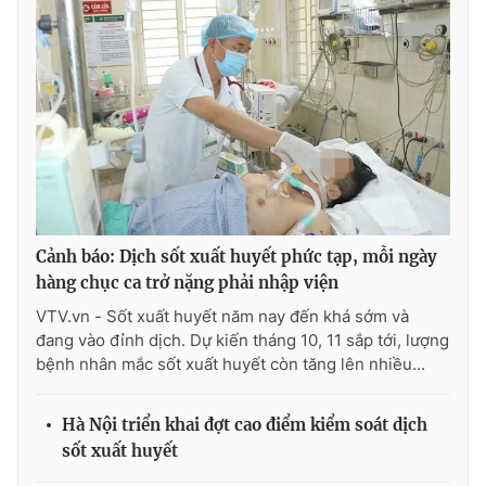
THỜI BÁO VTV
Theo dõi báo trên
Cảnh báo: Dịch sốt xuất huyết phức tạp, mỗi ngày
Cơ quan chủ quản:
Đài Truyền hình Việt Nam
hàng chục ca trở nặng phải nhập viện
Cơ quan báo chí:
Thời báo VTV
VTV.vn - Sốt xuất huyết năm nay đến khá sớm và
Giấy phép hoạt động báo in và báo điện tử số 483/GP-BTTTT
đang vào đỉnh dịch. Dự kiến tháng 10, 11 sắp tới, lượng
cấp ngày 29/12/2023
bệnh nhân mắc sốt xuất huyết còn tăng lên nhiều...
Tổng Biên tập:
Vũ Thanh Thủy
Phó Tổng Biên tập:
Nguyễn Thị Mỹ Hạnh, Phạm Quốc Thắng,
Hà Nội triển khai đợt cao điểm kiểm soát dịch
Nguyễn Trọng Ninh
sốt xuất huyết
Tổng đài VTV:
024.38 355 931 - 024.38 355 932