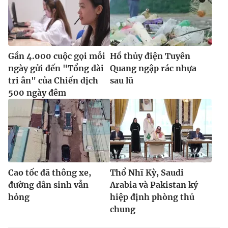
Gần 4.000 cuộc gọi mỗi
Hồ thủy điện Tuyên
ngày gửi đến "Tổng đài
Quang ngập rác nhựa
tri ân" của Chiến dịch
sau lũ
500 ngày đêm
Cao tốc đã thông xe,
Thổ Nhĩ Kỳ, Saudi
đường dân sinh vẫn
Arabia và Pakistan ký
hỏng
hiệp định phòng thủ
chung