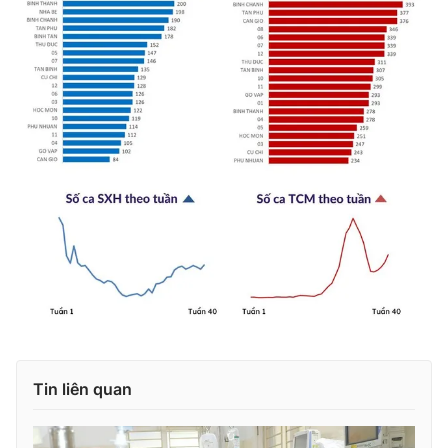
Photo
Infographic
Video
Shorts video
VTV Money
VTV Thể thao
VTV Sức khoẻ
Bất động sản
Thị trường 24h
Tấm lòng Việt
VTV4
Vươn mình bằng AI
VTV9
VTV8
Tin liên quan
Liên hệ tòa soạn
English