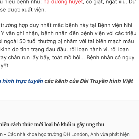
ấu hiệu bệnh như:
hạ đường huyết
, co giật, ngất xỉu. Dự
sẽ được xuất viện.
 trường hợp duy nhất mắc bệnh này tại Bệnh viện Nhi
Y văn ghi nhận, bệnh nhân đến bệnh viện với các triệu
i ngoài 50 tuổi thường bị nhầm với tai biến mạch máu
inh do tình trạng đau đầu, rối loạn hành vi, rối loạn
ay chân run lẩy bẩy, toát mồ hôi... Bệnh nhân có nguy
yết.
 hình trực tuyến
các kênh của Đài Truyền hình Việt
hiện cách thức mới loại bỏ khối u gây ung thư
n - Các nhà khoa học trường ĐH London, Anh vừa phát hiện