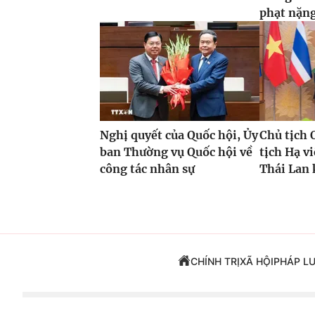
phạt nặn
Nghị quyết của Quốc hội, Ủy
Chủ tịch 
ban Thường vụ Quốc hội về
tịch Hạ v
công tác nhân sự
Thái Lan 
CHÍNH TRỊ
XÃ HỘI
PHÁP L