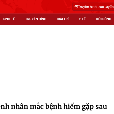
Truyền hình trực tuyến
KINH TẾ
TRUYỀN HÌNH
GIẢI TRÍ
Y TẾ
ĐỜI SỐNG
Pháp luật
Y tế
Truyền hình
Multimedia
Phim VTV
Video
Hậu trường
Shorts video
Nhân vật
Podcast
Khán giả
EMagazine
Giải sao mai
Photo
nh nhân mắc bệnh hiếm gặp sau
Infographic