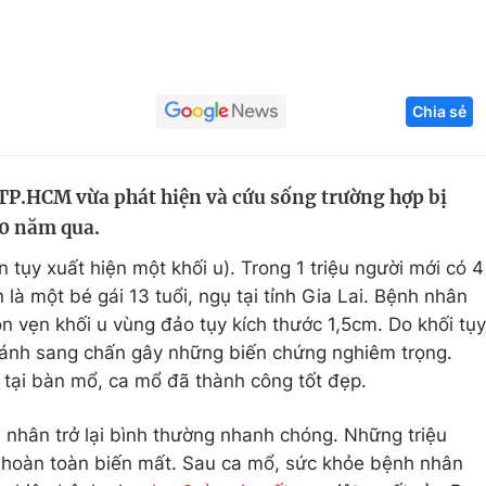
Góc ảnh
Giáo dục
Công nghệ
Chia sẻ
Tuyển sinh
Hitech Công ng
Học trực tuyến
Sản phẩm
TP.HCM vừa phát hiện và cứu sống trường hợp bị
30 năm qua.
g
Thị trường
 tụy xuất hiện một khối u). Trong 1 triệu người mới có 4
Tư vấn
là một bé gái 13 tuổi, ngụ tại tỉnh Gia Lai. Bệnh nhân
rọn vẹn khối u vùng đảo tụy kích thước 1,5cm. Do khối tụy
 tránh sang chấn gây những biến chứng nghiêm trọng.
 tại bàn mổ, ca mổ đã thành công tốt đẹp.
h nhân trở lại bình thường nhanh chóng. Những triệu
hoàn toàn biến mất. Sau ca mổ, sức khỏe bệnh nhân