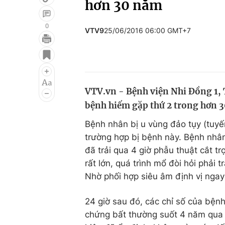
hơn 30 năm
0
VTV9
25/06/2016 06:00 GMT+7
Giải trí
Đời sống
Điện ảnh
Du lịch
Âm nhạc
Làm đẹp
VTV.vn - Bệnh viện Nhi Đồng 1, 
bệnh hiếm gặp thứ 2 trong hơn 
Sao
Chất lượng cuộc sốn
Bệnh nhân bị u vùng đảo tụy (tuyến
trường hợp bị bệnh này. Bệnh nhân 
đã trải qua 4 giờ phẫu thuật cắt t
rất lớn, quá trình mổ đòi hỏi phải
Nhờ phối hợp siêu âm định vị ngay
24 giờ sau đó, các chỉ số của bện
chứng bất thường suốt 4 năm qua 