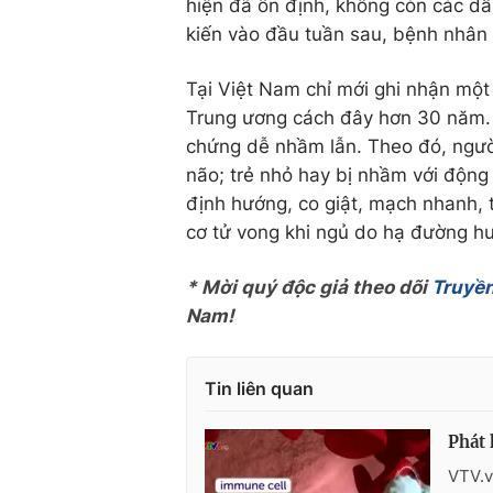
hiện đã ổn định, không còn các d
kiến vào đầu tuần sau, bệnh nhân 
Tại Việt Nam chỉ mới ghi nhận một
Trung ương cách đây hơn 30 năm. 
chứng dễ nhầm lẫn. Theo đó, ngườ
não; trẻ nhỏ hay bị nhầm với động k
định hướng, co giật, mạch nhanh, t
cơ tử vong khi ngủ do hạ đường hu
* Mời quý độc giả theo dõi
Truyền
Nam!
Tin liên quan
Phát 
VTV.v