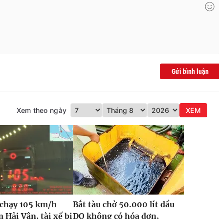
Gửi bình luận
Xem theo ngày
XEM
 chạy 105 km/h
Bắt tàu chở 50.000 lít dầu
 Hải Vân, tài xế bị
DO không có hóa đơn,