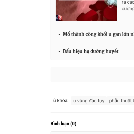
ra cá
cường
Mổ thành công khối u gan lớn nh
Dấu hiệu hạ đường huyết
Từ khóa:
u vùng đảo tụy
phẫu thuật 
Bình luận
(
0
)