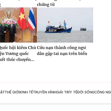
g
chứng từ
Quốc hội kiêm Chủ
Cứu nạn thành công ngư
iện Vương quốc
dân gặp tai nạn trên biển
kết thúc chuyến...
UẬT
THẾ GIỚI
KINH TẾ
TRUYỀN HÌNH
GIẢI TRÍ
Y TẾ
ĐỜI SỐNG
CÔNG NG