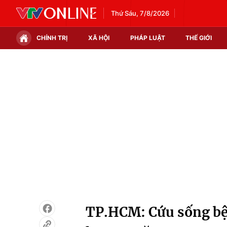
Thứ Sáu, 7/8/2026
CHÍNH TRỊ
XÃ HỘI
PHÁP LUẬT
THẾ GIỚI
Chính trị
Xã hội
Thế giới
Kinh tế
Tin tức
Tài chính
Thế giới đó đây
Thị trường
Câu chuyện quốc tế
Góc doanh nghiệp
Dữ liệu và đời sống
TP.HCM: Cứu sống bệ