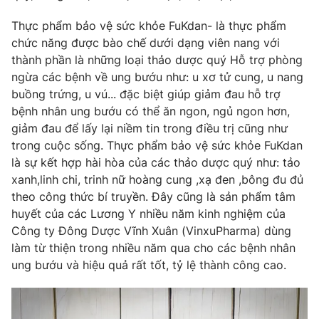
Thực phẩm bảo vệ sức khỏe FuKdan- là thực phẩm
chức năng được bào chế dưới dạng viên nang với
thành phần là những loại thảo dược quý Hỗ trợ phòng
ngừa các bệnh về ung bướu như: u xơ tử cung, u nang
buồng trứng, u vú... đặc biệt giúp giảm đau hỗ trợ
bệnh nhân ung bướu có thể ăn ngon, ngủ ngon hơn,
giảm đau để lấy lại niềm tin trong điều trị cũng như
trong cuộc sống. Thực phẩm bảo vệ sức khỏe FuKdan
là sự kết hợp hài hòa của các thảo dược quý như: tảo
xanh,linh chi, trinh nữ hoàng cung ,xạ đen ,bông đu đủ
theo công thức bí truyền. Đây cũng là sản phẩm tâm
huyết của các Lương Y nhiều năm kinh nghiệm của
Công ty Đông Dược Vĩnh Xuân (VinxuPharma) dùng
làm từ thiện trong nhiều năm qua cho các bệnh nhân
ung bướu và hiệu quả rất tốt, tỷ lệ thành công cao.