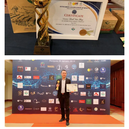
THỜI BÁO VTV
Theo dõi báo trên
Cơ quan chủ quản:
Đài Truyền hình Việt Nam
Cơ quan báo chí:
Thời báo VTV
Giấy phép hoạt động báo in và báo điện tử số 483/GP-BTTTT
cấp ngày 29/12/2023
Tổng Biên tập:
Vũ Thanh Thủy
Phó Tổng Biên tập:
Nguyễn Thị Mỹ Hạnh, Phạm Quốc Thắng,
Nguyễn Trọng Ninh
Tổng đài VTV:
024.38 355 931 - 024.38 355 932
Ðiện thoại Thời báo VTV:
024.66 897 897