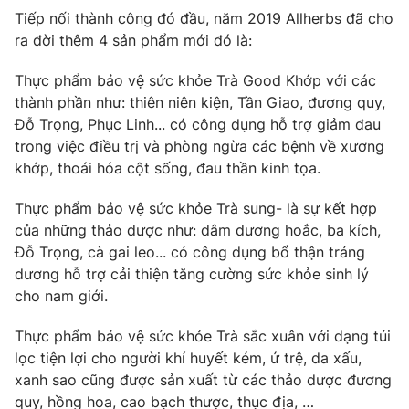
Email:
toasoan@vtv.vn
Tiếp nối thành công đó đầu, năm 2019 Allherbs đã cho
Liên hệ quảng cáo:
024-7300.7108
ra đời thêm 4 sản phẩm mới đó là:
Thực phẩm bảo vệ sức khỏe Trà Good Khớp với các
thành phần như: thiên niên kiện, Tần Giao, đương quy,
Đỗ Trọng, Phục Linh... có công dụng hỗ trợ giảm đau
trong việc điều trị và phòng ngừa các bệnh về xương
khớp, thoái hóa cột sống, đau thần kinh tọa.
Thực phẩm bảo vệ sức khỏe Trà sung- là sự kết hợp
của những thảo dược như: dâm dương hoắc, ba kích,
Đỗ Trọng, cà gai leo... có công dụng bổ thận tráng
dương hỗ trợ cải thiện tăng cường sức khỏe sinh lý
® Cấm sao chép dưới mọi hình thức nếu không có sự chấp
cho nam giới.
thuận bằng văn bản. Ghi rõ nguồn VTV.vn khi phát hành lại
thông tin từ website này.
Thực phẩm bảo vệ sức khỏe Trà sắc xuân với dạng túi
lọc tiện lợi cho người khí huyết kém, ứ trệ, da xấu,
xanh sao cũng được sản xuất từ các thảo dược đương
quy, hồng hoa, cao bạch thược, thục địa, …