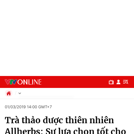
Chính trị
01/03/2019 14:00 GMT+7
Xã hội
Trà thảo dược thiên nhiên
Pháp luật
Chuyên mục
Kinh tế
Allherbs: Sự lựa chọn tốt cho
Thể thao