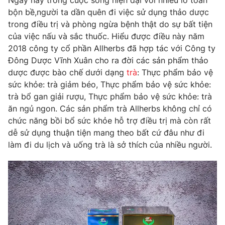
Ngày nay trong cuộc sống hiện đại với nhiều lo toan
Phim VTV
Giải trí
bộn bề,người ta dần quên đi việc sử dụng thảo dược
Hậu trường
trong điều trị và phòng ngừa bệnh thật do sự bất tiện
Điện ảnh
của việc nấu và sắc thuốc. Hiểu được điều này năm
Đời sống
Nhân vật
2018 công ty cổ phần Allherbs đã hợp tác với Công ty
Âm nhạc
Đông Dược Vĩnh Xuân cho ra đời các sản phẩm thảo
Du lịch
Khán giả
Giáo dục
Sao
dược được bào chế dưới dạng
trà
: Thực phẩm bảo vệ
Làm đẹp
Giải sao mai
sức khỏe: trà giảm béo, Thực phẩm bảo vệ sức khỏe:
Tuyển sinh
trà bổ gan giải rượu, Thực phẩm bảo vệ sức khỏe: trà
Công nghệ
Chất lượng cuộc sống
ăn ngủ ngon. Các sản phẩm trà Allherbs không chỉ có
Học trực tuyến
Hitech Công nghệ tương lai
chức năng bồi bổ sức khỏe hỗ trợ điều trị mà còn rất
Giao lưu trực tuyến
dễ sử dụng thuận tiện mang theo bất cứ đâu như đi
Sản phẩm
làm đi du lịch và uống trà là sở thích của nhiều người.
Lịch phát sóng
Thị trường
Tư vấn
Chuyên mục khác
Emagazine
Podcast