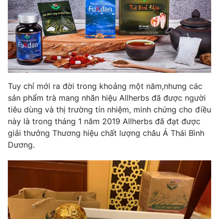
Photo
Infographic
Video
Shorts video
VTV Money
VTV Thể thao
Tuy chỉ mới ra đời trong khoảng một năm,nhưng các
sản phẩm trà mang nhãn hiệu Allherbs đã được người
VTV Sức khoẻ
Bất động sản
tiêu dùng và thị trường tín nhiệm, minh chứng cho điều
này là trong tháng 1 năm 2019 Allherbs đã đạt được
Thị trường 24h
Tấm lòng Việt
giải thưởng Thương hiệu chất lượng châu Á Thái Bình
Dương.
VTV4
Vươn mình bằng AI
VTV9
VTV8
Liên hệ tòa soạn
English