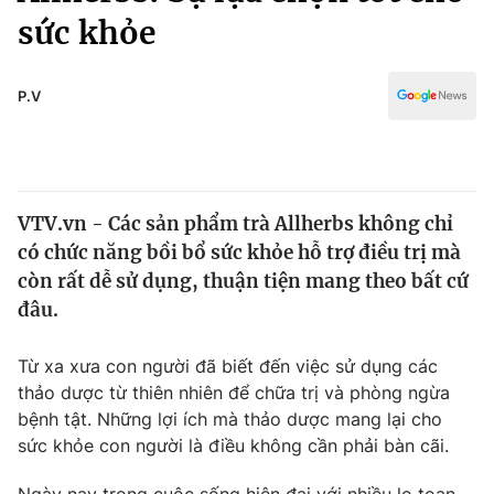
Chính trị
sức khỏe
Truyền hình
Văn hóa - Giải trí
Xã hội
Y tế
P.V
Đời sống
Pháp luật
Công nghệ
Giáo dục
Y tế
VTV.vn - Các sản phẩm trà Allherbs không chỉ
có chức năng bồi bổ sức khỏe hỗ trợ điều trị mà
Thế giới
còn rất dễ sử dụng, thuận tiện mang theo bất cứ
Tin tức
đâu.
Kinh tế
Thế giới đó đây
Từ xa xưa con người đã biết đến việc sử dụng các
Tài chính
Dữ liệu và đời sống
thảo dược từ thiên nhiên để chữa trị và phòng ngừa
Câu chuyện quốc tế
Thị trường
bệnh tật. Những lợi ích mà thảo dược mang lại cho
sức khỏe con người là điều không cần phải bàn cãi.
Truyền hình
Góc doanh nghiệp