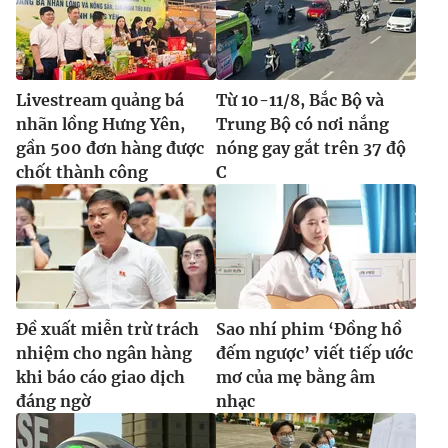
Livestream quảng bá
Từ 10-11/8, Bắc Bộ và
nhãn lồng Hưng Yên,
Trung Bộ có nơi nắng
gần 500 đơn hàng được
nóng gay gắt trên 37 độ
chốt thành công
C
Đề xuất miễn trừ trách
Sao nhí phim ‘Đồng hồ
nhiệm cho ngân hàng
đếm ngược’ viết tiếp ước
khi báo cáo giao dịch
mơ của mẹ bằng âm
đáng ngờ
nhạc