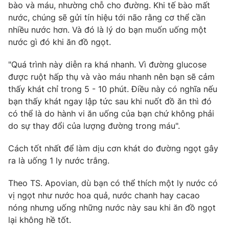
Phim VTV
bào và máu, nhường chỗ cho đường. Khi tế bào mất
Giải trí
nước, chúng sẽ gửi tín hiệu tới não rằng cơ thể cần
Hậu trường
nhiều nước hơn. Và đó là lý do bạn muốn uống một
Điện ảnh
Đời sống
nước gì đó khi ăn đồ ngọt.
Nhân vật
Âm nhạc
Du lịch
Khán giả
"Quá trình này diễn ra khá nhanh. Vì đường glucose
Giáo dục
Sao
được ruột hấp thụ và vào máu nhanh nên bạn sẽ cảm
Làm đẹp
Giải sao mai
thấy khát chỉ trong 5 - 10 phút. Điều này có nghĩa nếu
Tuyển sinh
Công nghệ
bạn thấy khát ngay lập tức sau khi nuốt đồ ăn thì đó
Chất lượng cuộc sống
Học trực tuyến
có thể là do hành vi ăn uống của bạn chứ không phải
Hitech Công nghệ tương lai
do sự thay đổi của lượng đường trong máu".
Giao lưu trực tuyến
Sản phẩm
Cách tốt nhất để làm dịu cơn khát do đường ngọt gây
Lịch phát sóng
ra là uống 1 ly nước trắng.
Thị trường
Tư vấn
Theo TS. Apovian, dù bạn có thể thích một ly nước có
vị ngọt như nước hoa quả, nước chanh hay cacao
Chuyên mục khác
nóng nhưng uống những nước này sau khi ăn đồ ngọt
Emagazine
Podcast
lại không hề tốt.