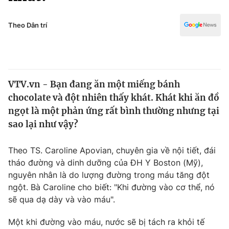
Chính trị
Truyền hình
Văn hóa - Giải trí
Theo Dân trí
Xã hội
Y tế
Đời sống
Pháp luật
Công nghệ
Giáo dục
VTV.vn - Bạn đang ăn một miếng bánh
Y tế
chocolate và đột nhiên thấy khát. Khát khi ăn đồ
ngọt là một phản ứng rất bình thường nhưng tại
Thế giới
sao lại như vậy?
Tin tức
Theo TS. Caroline Apovian, chuyên gia về nội tiết, đái
Kinh tế
tháo đường và dinh dưỡng của ĐH Y Boston (Mỹ),
Thế giới đó đây
Tài chính
nguyên nhân là do lượng đường trong máu tăng đột
Dữ liệu và đời sống
Câu chuyện quốc tế
ngột. Bà Caroline cho biết: "Khi đường vào cơ thể, nó
Thị trường
sẽ qua dạ dày và vào máu".
Truyền hình
Góc doanh nghiệp
Một khi đường vào máu, nước sẽ bị tách ra khỏi tế