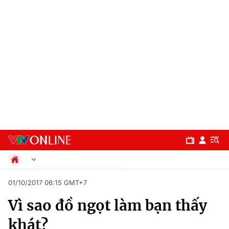
Chính trị
01/10/2017 06:15 GMT+7
Xã hội
Vì sao đồ ngọt làm bạn thấy
Pháp luật
Chuyên mục
Kinh tế
khát?
Thể thao