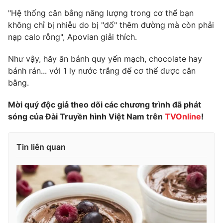
"Hệ thống cân bằng năng lượng trong cơ thể bạn
Photo
Infographic
không chỉ bị nhiễu do bị "đổ" thêm đường mà còn phải
nạp calo rỗng", Apovian giải thích.
Video
Shorts video
Như vậy, hãy ăn bánh quy yến mạch, chocolate hay
bánh rán... với 1 ly nước trắng để cơ thể được cân
VTV Money
VTV Thể thao
bằng.
VTV Sức khoẻ
Bất động sản
Mời quý độc giả theo dõi các chương trình đã phát
sóng của Đài Truyền hình Việt Nam trên
TV
Online
!
Thị trường 24h
Tấm lòng Việt
Tin liên quan
VTV4
Vươn mình bằng AI
VTV9
VTV8
Liên hệ tòa soạn
English