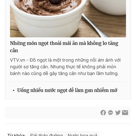
THỜI BÁO VTV
Những món ngọt thoải mái ăn mà không lo tăng
cân
Theo dõi báo trên
VTV.vn - Đồ ngọt là một trong những nỗi ám ảnh với
người sợ tăng cân. Nhưng thực tế không phải món
bánh nào cũng dễ gây tăng cân như bạn lầm tưởng.
Cơ quan chủ quản:
Đài Truyền hình Việt Nam
Cơ quan báo chí:
Thời báo VTV
Uống nhiều nước ngọt dễ làm gan nhiễm mỡ
Giấy phép hoạt động báo in và báo điện tử số 483/GP-BTTTT
cấp ngày 29/12/2023
Tổng Biên tập:
Vũ Thanh Thủy
Phó Tổng Biên tập:
Nguyễn Thị Mỹ Hạnh, Phạm Quốc Thắng,
Nguyễn Trọng Ninh
Tổng đài VTV:
024.38 355 931 - 024.38 355 932
Từ khóa:
Đái tháo đường
Nước hoa quả