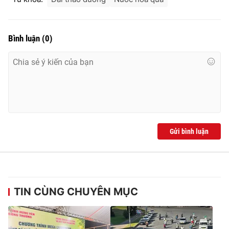
Ðiện thoại Thời báo VTV:
024.66 897 897
Email:
toasoan@vtv.vn
Liên hệ quảng cáo:
024-7300.7108
Bình luận
(
0
)
Gửi bình luận
® Cấm sao chép dưới mọi hình thức nếu không có sự chấp
thuận bằng văn bản. Ghi rõ nguồn VTV.vn khi phát hành lại
TIN CÙNG CHUYÊN MỤC
thông tin từ website này.