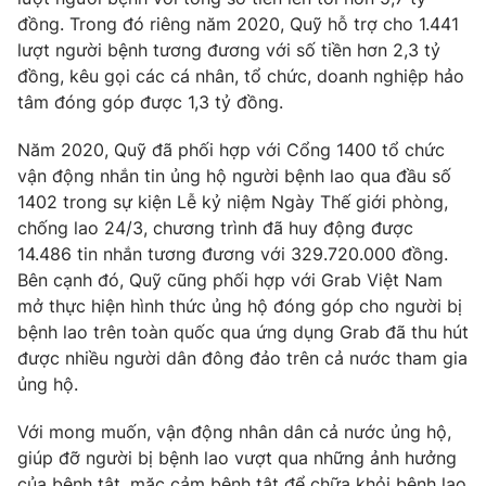
đồng. Trong đó riêng năm 2020, Quỹ hỗ trợ cho 1.441
lượt người bệnh tương đương với số tiền hơn 2,3 tỷ
đồng, kêu gọi các cá nhân, tổ chức, doanh nghiệp hảo
tâm đóng góp được 1,3 tỷ đồng.
Năm 2020, Quỹ đã phối hợp với Cổng 1400 tổ chức
vận động nhắn tin ủng hộ người bệnh lao qua đầu số
1402 trong sự kiện Lễ kỷ niệm Ngày Thế giới phòng,
chống lao 24/3, chương trình đã huy động được
14.486 tin nhắn tương đương với 329.720.000 đồng.
Bên cạnh đó, Quỹ cũng phối hợp với Grab Việt Nam
mở thực hiện hình thức ủng hộ đóng góp cho người bị
bệnh lao trên toàn quốc qua ứng dụng Grab đã thu hút
được nhiều người dân đông đảo trên cả nước tham gia
ủng hộ.
Với mong muốn, vận động nhân dân cả nước ủng hộ,
giúp đỡ người bị bệnh lao vượt qua những ảnh hưởng
của bệnh tật, mặc cảm bệnh tật để chữa khỏi bệnh lao