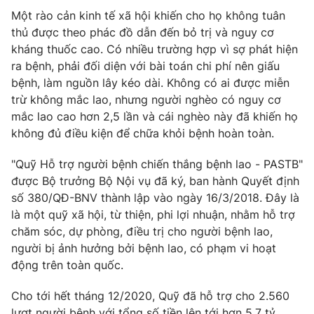
Email:
toasoan@vtv.vn
Một rào cản kinh tế xã hội khiến cho họ không tuân
Liên hệ quảng cáo:
024-7300.7108
thủ được theo phác đồ dẫn đến bỏ trị và nguy cơ
kháng thuốc cao. Có nhiều trường hợp vì sợ phát hiện
ra bệnh, phải đối diện với bài toán chi phí nên giấu
bệnh, làm nguồn lây kéo dài. Không có ai được miễn
trừ không mắc lao, nhưng người nghèo có nguy cơ
mắc lao cao hơn 2,5 lần và cái nghèo này đã khiến họ
không đủ điều kiện để chữa khỏi bệnh hoàn toàn.
"Quỹ Hỗ trợ người bệnh chiến thắng bệnh lao - PASTB"
được Bộ trưởng Bộ Nội vụ đã ký, ban hành Quyết định
số 380/QĐ-BNV thành lập vào ngày 16/3/2018. Đây là
là một quỹ xã hội, từ thiện, phi lợi nhuận, nhằm hỗ trợ
® Cấm sao chép dưới mọi hình thức nếu không có sự chấp
chăm sóc, dự phòng, điều trị cho người bệnh lao,
thuận bằng văn bản. Ghi rõ nguồn VTV.vn khi phát hành lại
thông tin từ website này.
người bị ảnh hưởng bởi bệnh lao, có phạm vi hoạt
động trên toàn quốc.
Cho tới hết tháng 12/2020, Quỹ đã hỗ trợ cho 2.560
lượt người bệnh với tổng số tiền lên tới hơn 5,7 tỷ