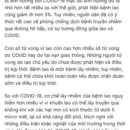
bị ảnh hưởng bởi COVID-19 mặc dù ảnh hưởng đó là
nhỏ hơn rất nhiều so với thế giới, phát hiện bệnh lao
Photo
Infographic
cũng giảm đi hơn 3%. Tuy nhiên, người dân đã có ý
thức rất cao về phòng chống dịch bệnh truyền nhiễm
Video
Shorts video
qua đường hô hấp, có sự tương đồng giữa lao và
COVID.
VTV Money
VTV Thể thao
Con số tử vong vì lao còn cao hơn nhiều số tử vong
do COVID hay do tai nạn giao thông. Những người tử
VTV Sức khoẻ
Bất động sản
vong do lao chủ yếu do chưa được phát hiện và điều
trị kịp thời. Bệnh lao là một bệnh lây nhiễm, tuy nhiên,
bệnh có thể chữa khỏi hoàn toàn nếu được chẩn đoán
Thị trường 24h
Tấm lòng Việt
sớm và điều trị kịp thời.
VTV4
Vươn mình bằng AI
So với COVID-19, cơ chế lây nhiễm của bệnh lao nguy
hiểm hơn nhiều vì vi khuẩn lao có thể lây truyền qua
không khí với các hạt mịn có kích thước từ dưới 5
VTV9
VTV8
micro mét, lại có khả năng đối phó, thích nghi với
những điều kiện khắc nghiệt của môi trường trong thời
Liên hệ tòa soạn
English