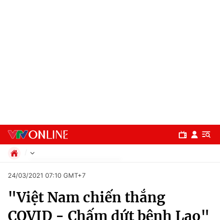
Chính trị
24/03/2021 07:10 GMT+7
Xã hội
"Việt Nam chiến thắng
Pháp luật
Chuyên mục
Kinh tế
COVID - Chấm dứt bệnh Lao"
Thể thao