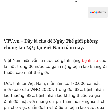
Chính trị
Truyền hình
Văn hóa - Giải trí
Xã hội
Y tế
Đời sống
Pháp luật
Công nghệ
Giáo dục
VTV.vn - Đây là chủ đề Ngày Thế giới phòng
Y tế
chống lao 24/3 tại Việt Nam năm nay.
Thế giới
Việt Nam hiện vẫn là nước có gánh nặng
bệnh lao
cao,
là một trong 30 nước có gánh nặng bệnh lao kháng đa
Tin tức
thuốc cao nhất thế giới.
Kinh tế
Thế giới đó đây
Ước tính tại Việt Nam, mỗi năm có 170.000 ca mắc
Tài chính
Dữ liệu và đời sống
mới (báo cáo WHO 2020). Trong đó, 63% bệnh nhân
Câu chuyện quốc tế
Thị trường
lao thường, 98% bệnh nhân lao kháng thuốc và gia
đình đối mặt với những chi phí thảm họa - nghĩa là chi
Truyền hình
Góc doanh nghiệp
phí cho việc chẩn đoán và điều trị bệnh lao vượt quá