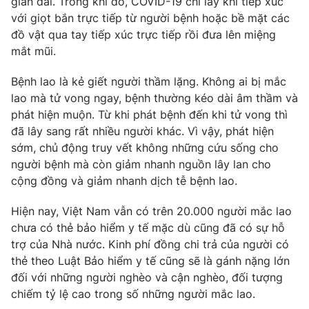
gian dài. Trong khi đó, COVID-19 chỉ lây khi tiếp xúc
với giọt bắn trực tiếp từ người bệnh hoặc bề mặt các
đồ vật qua tay tiếp xúc trực tiếp rồi đưa lên miệng
mắt mũi.
THỜI BÁO VTV
Bệnh lao là kẻ giết người thầm lặng. Không ai bị mắc
lao mà tử vong ngay, bệnh thường kéo dài âm thầm và
Theo dõi báo trên
phát hiện muộn. Từ khi phát bệnh đến khi tử vong thì
đã lây sang rất nhiều người khác. Vì vậy, phát hiện
sớm, chủ động truy vết không những cứu sống cho
Cơ quan chủ quản:
Đài Truyền hình Việt Nam
người bệnh mà còn giảm nhanh nguồn lây lan cho
Cơ quan báo chí:
Thời báo VTV
cộng đồng và giảm nhanh dịch tễ bệnh lao.
Giấy phép hoạt động báo in và báo điện tử số 483/GP-BTTTT
cấp ngày 29/12/2023
Hiện nay, Việt Nam vẫn có trên 20.000 người mắc lao
Tổng Biên tập:
Vũ Thanh Thủy
chưa có thẻ bảo hiểm y tế mặc dù cũng đã có sự hỗ
Phó Tổng Biên tập:
Nguyễn Thị Mỹ Hạnh, Phạm Quốc Thắng,
trợ của Nhà nước. Kinh phí đồng chi trả của người có
Nguyễn Trọng Ninh
thẻ theo Luật Bảo hiểm y tế cũng sẽ là gánh nặng lớn
Tổng đài VTV:
024.38 355 931 - 024.38 355 932
đối với những người nghèo và cận nghèo, đối tượng
Ðiện thoại Thời báo VTV:
024.66 897 897
chiếm tỷ lệ cao trong số những người mắc lao.