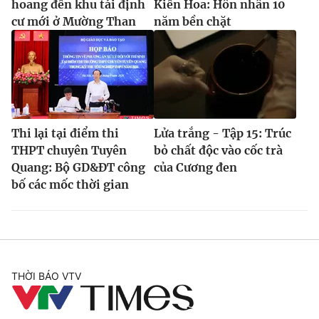
hoang đến khu tái định
Kiến Hoa: Hôn nhân 10
cư mới ở Mường Than
năm bền chặt
Thi lại tại điểm thi
Lửa trắng - Tập 15: Trúc
THPT chuyên Tuyên
bỏ chất độc vào cốc trà
Quang: Bộ GD&ĐT công
của Cương đen
bố các mốc thời gian
THỜI BÁO VTV