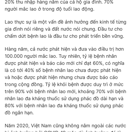
Phim VTV
20% thu nhập hàng năm của cả hộ gia đình. 70%
Giải trí
người mắc lao ở trong độ tuổi lao động.
Hậu trường
Điện ảnh
Lao thực sự là một vấn đề ảnh hưởng đến kinh tế từng
Đời sống
Nhân vật
gia đình nói riêng và đất nước nói chung. Đầu tư cho
Âm nhạc
Du lịch
chấm dứt bệnh lao là đầu tư cho phát triển bền vững.
Khán giả
Giáo dục
Sao
Làm đẹp
Giải sao mai
Hàng năm, cả nước phát hiện và đưa vào điều trị hơn
Tuyển sinh
100.000 người mắc lao. Tuy nhiên, tỷ lệ bệnh nhân
Công nghệ
Chất lượng cuộc sống
được phát hiện và báo cáo mới chỉ đạt 60%, có nghĩa
Học trực tuyến
Hitech Công nghệ tương lai
là có tới 40% số bệnh nhân lao chưa được phát hiện
Giao lưu trực tuyến
và hoặc được phát hiện nhưng chưa được báo cáo
Sản phẩm
trong cộng đồng. Tỷ lệ khỏi bệnh được duy trì ở mức
trên 90% với bệnh nhân lao mới, khoảng 70% với bệnh
Lịch phát sóng
Thị trường
nhân lao đa kháng thuốc sử dụng phác đồ dài hạn và
Tư vấn
80% với bệnh nhân lao đa kháng thuốc sử dụng phác
đồ ngắn hạn.
Chuyên mục khác
Emagazine
Podcast
Năm 2020, Việt Nam cũng không nằm ngoài các nước