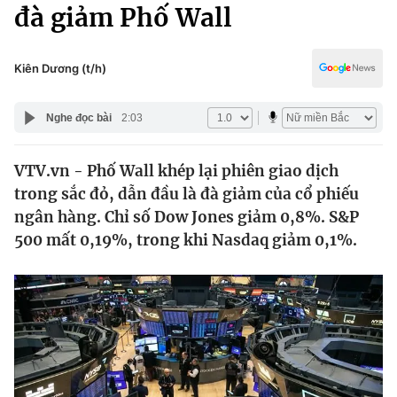
Chính trị
đà giảm Phố Wall
Truyền hình
Văn hóa - Giải trí
Xã hội
Y tế
Kiên Dương (t/h)
Đời sống
Pháp luật
Công nghệ
Nghe đọc bài
2:03
Giáo dục
Y tế
VTV.vn - Phố Wall khép lại phiên giao dịch
trong sắc đỏ, dẫn đầu là đà giảm của cổ phiếu
Thế giới
ngân hàng. Chỉ số Dow Jones giảm 0,8%. S&P
500 mất 0,19%, trong khi Nasdaq giảm 0,1%.
Tin tức
Kinh tế
Thế giới đó đây
Tài chính
Dữ liệu và đời sống
Câu chuyện quốc tế
Thị trường
Truyền hình
Góc doanh nghiệp