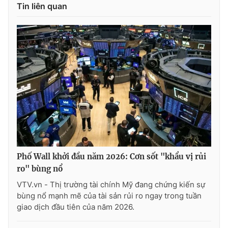
Ðiện thoại Thời báo VTV:
024.66 897 897
Tin liên quan
Email:
toasoan@vtv.vn
Liên hệ quảng cáo:
024-7300.7108
Phố Wall khởi đầu năm 2026: Cơn sốt "khẩu vị rủi
ro" bùng nổ
® Cấm sao chép dưới mọi hình thức nếu không có sự chấp
VTV.vn - Thị trường tài chính Mỹ đang chứng kiến sự
thuận bằng văn bản. Ghi rõ nguồn VTV.vn khi phát hành lại
bùng nổ mạnh mẽ của tài sản rủi ro ngay trong tuần
thông tin từ website này.
giao dịch đầu tiên của năm 2026.