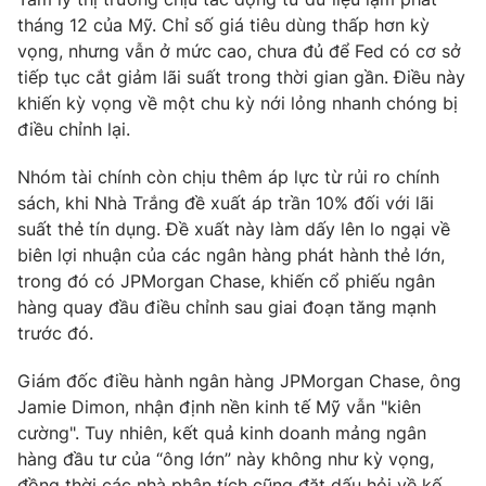
tháng 12 của Mỹ. Chỉ số giá tiêu dùng thấp hơn kỳ
Photo
Infographic
vọng, nhưng vẫn ở mức cao, chưa đủ để Fed có cơ sở
tiếp tục cắt giảm lãi suất trong thời gian gần. Điều này
Video
Shorts video
khiến kỳ vọng về một chu kỳ nới lỏng nhanh chóng bị
điều chỉnh lại.
VTV Money
VTV Thể thao
Nhóm tài chính còn chịu thêm áp lực từ rủi ro chính
sách, khi Nhà Trắng đề xuất áp trần 10% đối với lãi
VTV Sức khoẻ
Bất động sản
suất thẻ tín dụng. Đề xuất này làm dấy lên lo ngại về
biên lợi nhuận của các ngân hàng phát hành thẻ lớn,
trong đó có JPMorgan Chase, khiến cổ phiếu ngân
Thị trường 24h
Tấm lòng Việt
hàng quay đầu điều chỉnh sau giai đoạn tăng mạnh
trước đó.
VTV4
Vươn mình bằng AI
Giám đốc điều hành ngân hàng JPMorgan Chase, ông
Jamie Dimon, nhận định nền kinh tế Mỹ vẫn "kiên
VTV9
VTV8
cường". Tuy nhiên, kết quả kinh doanh mảng ngân
hàng đầu tư của “ông lớn” này không như kỳ vọng,
Liên hệ tòa soạn
English
đồng thời các nhà phân tích cũng đặt dấu hỏi về kế