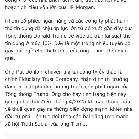
hoạch chi tiêu vốn lớn của JP Morgan.
Nhóm cổ phiếu ngân hàng và các công ty phát hành
thẻ tín dụng đã chịu áp lực lớn từ đề xuất gần đây của
THỜI BÁO VTV
Tổng thống Donald Trump về việc áp trần lãi suất thẻ
tín dụng ở mức 10%. Đây là một trong nhiều tuyên bố
gây bất ngờ cho thị trường của ông Trump thời gian
qua.
Theo dõi báo trên
Ông Pat Donlon, chuyên gia tại công ty ủy thác tài
Cơ quan chủ quản:
Đài Truyền hình Việt Nam
chính Fiduciary Trust Company, nhận định thị trường
đang bị mất phương hướng trước các phát ngôn của
Cơ quan báo chí:
Thời báo VTV
Tổng thống Trump. Ông cho hay tình trạng hiện nay
Giấy phép hoạt động báo in và báo điện tử số 483/GP-BTTTT
giống như thời điểm tháng 4/2025 khi các thông báo
cấp ngày 29/12/2023
về thuế quan gây ra những biến động mạnh, khiến nhà
Tổng Biên tập:
Vũ Thanh Thủy
đầu tư phải liên tục dõi theo các bài đăng trên mạng
Phó Tổng Biên tập:
Nguyễn Thị Mỹ Hạnh, Phạm Quốc Thắng,
xã hội Truth Social của ông Trump.
Nguyễn Trọng Ninh
Tổng đài VTV:
024.38 355 931 - 024.38 355 932