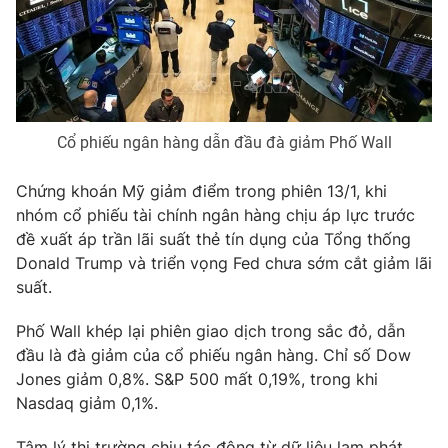
Phim VTV
Giải trí
Hậu trường
Điện ảnh
Đời sống
Nhân vật
Âm nhạc
Du lịch
Khán giả
Giáo dục
Sao
Cổ phiếu ngân hàng dẫn đầu đà giảm Phố Wall
Làm đẹp
Giải sao mai
Tuyển sinh
Chứng khoán Mỹ giảm điểm trong phiên 13/1, khi
Công nghệ
Chất lượng cuộc sống
nhóm cổ phiếu tài chính ngân hàng chịu áp lực trước
Học trực tuyến
Hitech Công nghệ tương lai
đề xuất áp trần lãi suất thẻ tín dụng của Tổng thống
Giao lưu trực tuyến
Donald Trump và triển vọng Fed chưa sớm cắt giảm lãi
Sản phẩm
suất.
Lịch phát sóng
Thị trường
Phố Wall khép lại phiên giao dịch trong sắc đỏ, dẫn
đầu là đà giảm của cổ phiếu ngân hàng. Chỉ số Dow
Tư vấn
Jones giảm 0,8%. S&P 500 mất 0,19%, trong khi
Chuyên mục khác
Nasdaq giảm 0,1%.
Emagazine
Podcast
Tâm lý thị trường chịu tác động từ dữ liệu lạm phát