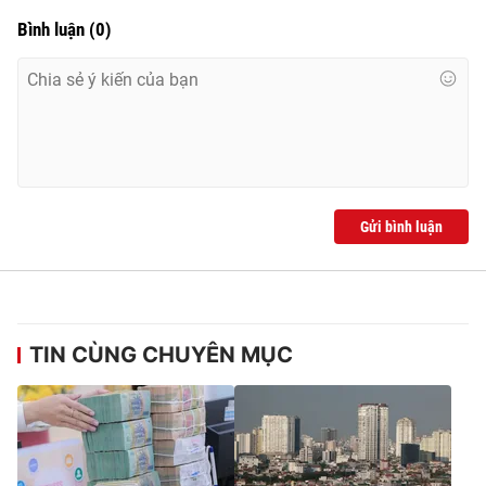
Bình luận
(
0
)
Gửi bình luận
TIN CÙNG CHUYÊN MỤC