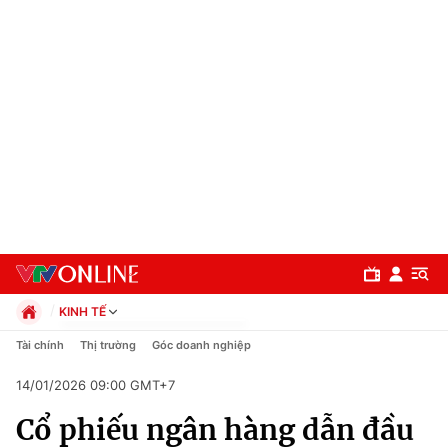
KINH TẾ
Chính trị
Tài chính
Thị trường
Góc doanh nghiệp
Xã hội
14/01/2026 09:00 GMT+7
Pháp luật
Chuyên mục
Kinh tế
Cổ phiếu ngân hàng dẫn đầu
Thể thao