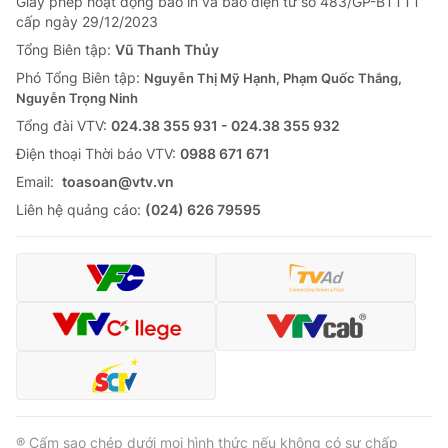
Giấy phép hoạt động báo in và báo điện tử số 483/GP-BTTTT
cấp ngày 29/12/2023
Tổng Biên tập:
Vũ Thanh Thủy
Phó Tổng Biên tập:
Nguyễn Thị Mỹ Hạnh, Phạm Quốc Thắng,
Nguyễn Trọng Ninh
Tổng đài VTV:
024.38 355 931 - 024.38 355 932
Ðiện thoại Thời báo VTV:
0988 671 671
Email:
toasoan@vtv.vn
Liên hệ quảng cáo:
(024) 626 79595
® Cấm sao chép dưới mọi hình thức nếu không có sự chấp