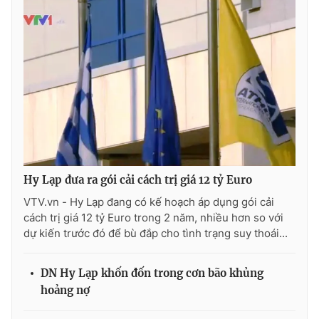
Phim VTV
Giải trí
Hậu trường
Điện ảnh
Đời sống
Nhân vật
Âm nhạc
Du lịch
Khán giả
Giáo dục
Sao
Làm đẹp
Giải sao mai
Tuyển sinh
Công nghệ
Chất lượng cuộc sống
Học trực tuyến
Hitech Công nghệ tương lai
Hy Lạp đưa ra gói cải cách trị giá 12 tỷ Euro
Giao lưu trực tuyến
Sản phẩm
VTV.vn - Hy Lạp đang có kế hoạch áp dụng gói cải
cách trị giá 12 tỷ Euro trong 2 năm, nhiều hơn so với
Lịch phát sóng
Thị trường
dự kiến trước đó để bù đắp cho tình trạng suy thoái...
Tư vấn
DN Hy Lạp khốn đốn trong cơn bão khủng
Chuyên mục khác
hoảng nợ
Emagazine
Podcast