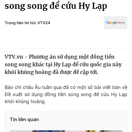
Chính trị
song song để cứu Hy Lạp
Truyền hình
Văn hóa - Giải trí
Xã hội
Y tế
Trung tâm tin tức VTV24
Đời sống
Pháp luật
Công nghệ
Giáo dục
Y tế
VTV.vn - Phương án sử dụng một đồng tiền
song song khác tại Hy Lạp để cứu quốc gia này
Thế giới
khỏi khủng hoảng đã được đề cập tới.
Tin tức
Kinh tế
Báo chí châu Âu tuần qua đã có một số bài viết bàn về
Thế giới đó đây
Đề xuất sử dụng đồng tiền song song để cứu Hy Lạp
Tài chính
khỏi khủng hoảng.
Dữ liệu và đời sống
Câu chuyện quốc tế
Thị trường
Tin liên quan
Truyền hình
Góc doanh nghiệp