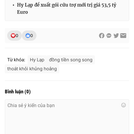
Hy Lạp đề xuất gói cứu trợ mới trị giá 53,5 tỷ
Photo
Infographic
Euro
Video
Shorts video
0
0
VTV Money
VTV Thể thao
Từ khóa:
Hy Lạp
đồng tiền song song
VTV Sức khoẻ
Bất động sản
thoát khỏi khủng hoảng
Thị trường 24h
Tấm lòng Việt
Bình luận
(
0
)
VTV4
Vươn mình bằng AI
VTV9
VTV8
Liên hệ tòa soạn
English