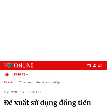
KINH TẾ
Chính trị
Tài chính
Thị trường
Góc doanh nghiệp
Xã hội
13/07/2015 12:33 GMT+7
Pháp luật
Chuyên mục
Kinh tế
Đề xuất sử dụng đồng tiền
Thể thao