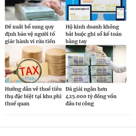
Ðiện thoại Thời báo VTV:
024.66 897 897
Email:
toasoan@vtv.vn
Liên hệ quảng cáo:
024-7300.7108
Đề xuất bổ sung quy
Hộ kinh doanh không
định bảo vệ người tố
bắt buộc ghi sổ kế toán
giác hành vi rửa tiền
bằng tay
Hướng dẫn về thuế tiêu
Đã giải ngân hơn
thụ đặc biệt tại khu phi
425.000 tỷ đồng vốn
thuế quan
đầu tư công
® Cấm sao chép dưới mọi hình thức nếu không có sự chấp
thuận bằng văn bản. Ghi rõ nguồn VTV.vn khi phát hành lại
thông tin từ website này.