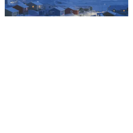
Tin mới
Video
Live
Emagazine
Trang chủ
Facebook và Twitter đóng cửa hàng loạt
tài khoản, trang mạng liên quan đến Iran
VTV.vn - Facebook và Twitter thông báo đã đóng cửa
hàng loạt tài khoản, trang mạng và hội nhóm liên quan
đến Iran trên các nền tảng trực tuyến.