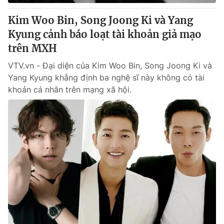
Kim Woo Bin, Song Joong Ki và Yang
® Cấm sao chép dưới mọi hình thức nếu không có sự chấp
Kyung cảnh báo loạt tài khoản giả mạo
thuận bằng văn bản. Ghi rõ nguồn VTV.vn khi phát hành lại
trên MXH
thông tin từ website này.
VTV.vn - Đại diện của Kim Woo Bin, Song Joong Ki và
Yang Kyung khẳng định ba nghệ sĩ này không có tài
khoản cá nhân trên mạng xã hội.