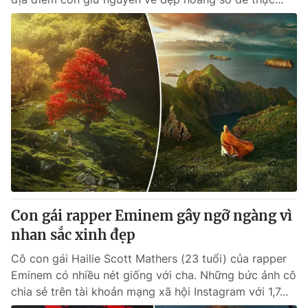
Con gái rapper Eminem gây ngỡ ngàng vì
nhan sắc xinh đẹp
Cô con gái Hailie Scott Mathers (23 tuổi) của rapper
Eminem có nhiều nét giống với cha. Những bức ảnh cô
chia sẻ trên tài khoản mạng xã hội Instagram với 1,7...