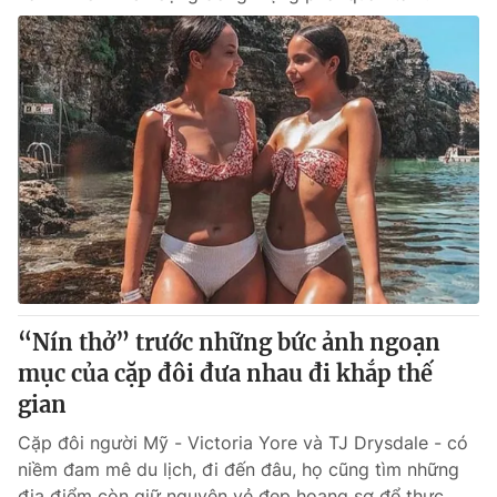
“Nín thở” trước những bức ảnh ngoạn
mục của cặp đôi đưa nhau đi khắp thế
gian
Cặp đôi người Mỹ - Victoria Yore và TJ Drysdale - có
niềm đam mê du lịch, đi đến đâu, họ cũng tìm những
địa điểm còn giữ nguyên vẻ đẹp hoang sơ để thực...