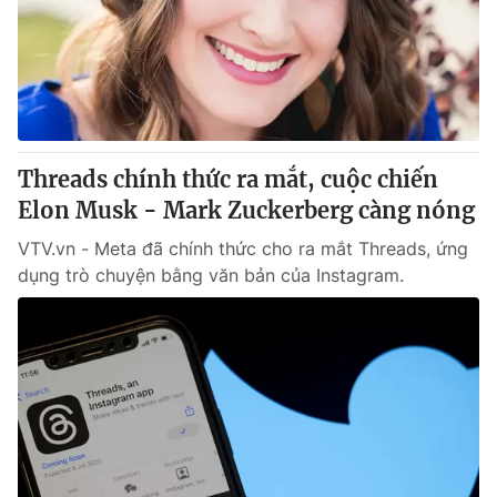
Giao lưu trực tuyến
Sản phẩm
Lịch phát sóng
Thị trường
Tư vấn
Chuyên mục khác
Threads chính thức ra mắt, cuộc chiến
Emagazine
Podcast
Elon Musk - Mark Zuckerberg càng nóng
VTV.vn - Meta đã chính thức cho ra mắt Threads, ứng
Photo
Infographic
dụng trò chuyện bằng văn bản của Instagram.
Video
Shorts video
VTV Money
VTV Thể thao
VTV Sức khoẻ
Bất động sản