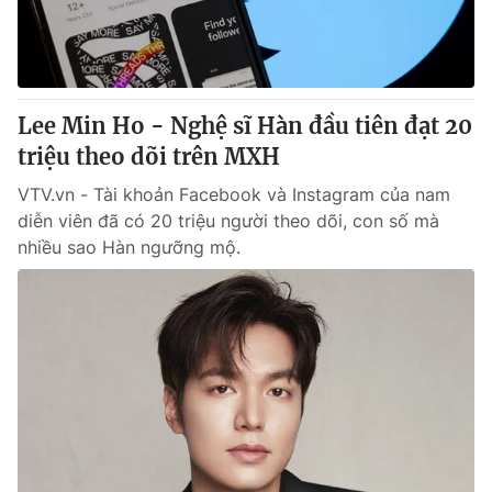
Thị trường 24h
Tấm lòng Việt
VTV4
Vươn mình bằng AI
Lee Min Ho - Nghệ sĩ Hàn đầu tiên đạt 20
VTV9
VTV8
triệu theo dõi trên MXH
VTV.vn - Tài khoản Facebook và Instagram của nam
Liên hệ tòa soạn
English
diễn viên đã có 20 triệu người theo dõi, con số mà
nhiều sao Hàn ngưỡng mộ.
THỜI BÁO VTV
Theo dõi báo trên
Cơ quan chủ quản:
Đài Truyền hình Việt Nam
Cơ quan báo chí:
Thời báo VTV