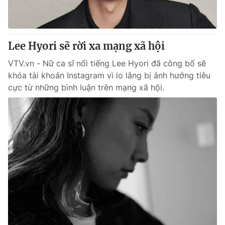
Giấy phép hoạt động báo in và báo điện tử số 483/GP-BTTTT
cấp ngày 29/12/2023
Tổng Biên tập:
Vũ Thanh Thủy
Lee Hyori sẽ rời xa mạng xã hội
Phó Tổng Biên tập:
Nguyễn Thị Mỹ Hạnh, Phạm Quốc Thắng,
Nguyễn Trọng Ninh
VTV.vn - Nữ ca sĩ nổi tiếng Lee Hyori đã công bố sẽ
Tổng đài VTV:
024.38 355 931 - 024.38 355 932
khóa tài khoản Instagram vì lo lắng bị ảnh hưởng tiêu
Ðiện thoại Thời báo VTV:
024.66 897 897
cực từ những bình luận trên mạng xã hội.
Email:
toasoan@vtv.vn
Liên hệ quảng cáo:
024-7300.7108