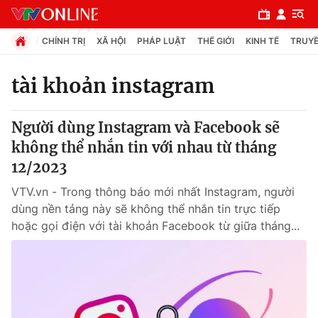
CHÍNH TRỊ
XÃ HỘI
PHÁP LUẬT
THẾ GIỚI
KINH TẾ
TRUYỀ
tài khoản instagram
Chuyên mục
Người dùng Instagram và Facebook sẽ
Chính trị
không thể nhắn tin với nhau từ tháng
12/2023
Xã hội
VTV.vn - Trong thông báo mới nhất Instagram, người
dùng nền tảng này sẽ không thể nhắn tin trực tiếp
Pháp luật
hoặc gọi điện với tài khoản Facebook từ giữa tháng...
Y tế
Thế giới