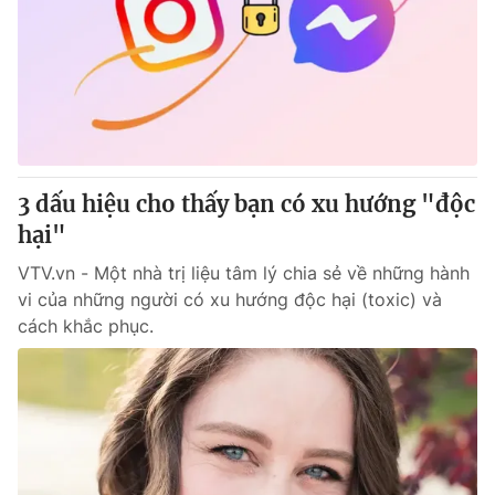
Tin tức
Kinh tế
Thế giới đó đây
Tài chính
Dữ liệu và đời sống
Câu chuyện quốc tế
Thị trường
Truyền hình
Góc doanh nghiệp
3 dấu hiệu cho thấy bạn có xu hướng "độc
Phim VTV
hại"
Giải trí
Hậu trường
VTV.vn - Một nhà trị liệu tâm lý chia sẻ về những hành
Điện ảnh
vi của những người có xu hướng độc hại (toxic) và
Đời sống
Nhân vật
cách khắc phục.
Âm nhạc
Du lịch
Khán giả
Giáo dục
Sao
Làm đẹp
Giải sao mai
Tuyển sinh
Công nghệ
Chất lượng cuộc sống
Học trực tuyến
Hitech Công nghệ tương lai