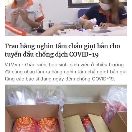
Tin tức
Kinh tế
Thế giới đó đây
Tài chính
Dữ liệu và đời sống
Câu chuyện quốc tế
Thị trường
Trao hàng nghìn tấm chắn giọt bắn cho
Truyền hình
Góc doanh nghiệp
tuyến đầu chống dịch COVID-19
Phim VTV
Giải trí
VTV.vn - Giáo viên, học sinh, sinh viên ở nhiều trường
Hậu trường
đã cùng nhau làm ra hàng nghìn tấm chắn giọt bắn gửi
Điện ảnh
tặng các bác sĩ đang ngày đêm chống COVID-19.
Đời sống
Nhân vật
Âm nhạc
Du lịch
Khán giả
Giáo dục
Sao
Làm đẹp
Giải sao mai
Tuyển sinh
Công nghệ
Chất lượng cuộc sống
Học trực tuyến
Hitech Công nghệ tương lai