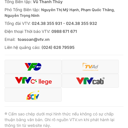
Tổng Biên tập:
Vũ Thanh Thủy
Phó Tổng Biên tập:
Nguyễn Thị Mỹ Hạnh, Phạm Quốc Thắng,
Nguyễn Trọng Ninh
Tổng đài VTV:
024.38 355 931 - 024.38 355 932
® Cấm sao chép dưới mọi hình thức nếu không có sự chấp
Ðiện thoại Thời báo VTV:
0988 671 671
thuận bằng văn bản. Ghi rõ nguồn VTV.vn khi phát hành lại
thông tin từ website này.
Email:
toasoan@vtv.vn
Liên hệ quảng cáo:
(024) 626 79595
® Cấm sao chép dưới mọi hình thức nếu không có sự chấp
thuận bằng văn bản. Ghi rõ nguồn VTV.vn khi phát hành lại
thông tin từ website này.