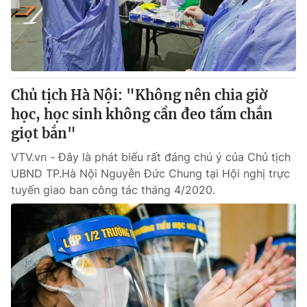
Thị trường 24h
Tấm lòng Việt
VTV4
Vươn mình bằng AI
VTV9
VTV8
Chủ tịch Hà Nội: "Không nên chia giờ
học, học sinh không cần đeo tấm chắn
Liên hệ tòa soạn
English
giọt bắn"
VTV.vn - Đây là phát biểu rất đáng chú ý của Chủ tịch
UBND TP.Hà Nội Nguyễn Đức Chung tại Hội nghị trực
tuyến giao ban công tác tháng 4/2020.
THỜI BÁO VTV
Theo dõi báo trên
Cơ quan chủ quản:
Đài Truyền hình Việt Nam