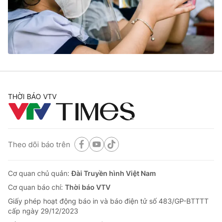
Cơ quan báo chí:
Thời báo VTV
Giấy phép hoạt động báo in và báo điện tử số 483/GP-BTTTT
cấp ngày 29/12/2023
Tổng Biên tập:
Vũ Thanh Thủy
Phó Tổng Biên tập:
Nguyễn Thị Mỹ Hạnh, Phạm Quốc Thắng,
Nguyễn Trọng Ninh
Tổng đài VTV:
024.38 355 931 - 024.38 355 932
THỜI BÁO VTV
Ðiện thoại Thời báo VTV:
024.66 897 897
Email:
toasoan@vtv.vn
Liên hệ quảng cáo:
024-7300.7108
Theo dõi báo trên
Cơ quan chủ quản:
Đài Truyền hình Việt Nam
Cơ quan báo chí:
Thời báo VTV
Giấy phép hoạt động báo in và báo điện tử số 483/GP-BTTTT
cấp ngày 29/12/2023