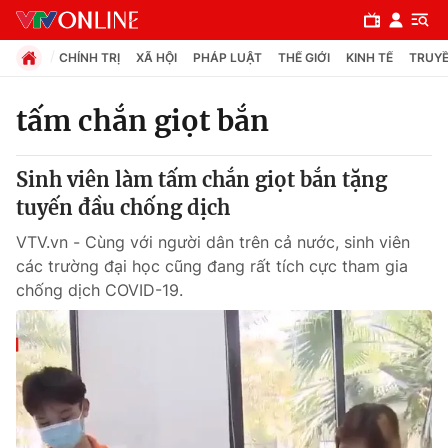
CHÍNH TRỊ
XÃ HỘI
PHÁP LUẬT
THẾ GIỚI
KINH TẾ
TRUYỀ
tấm chắn giọt bắn
Chuyên mục
Sinh viên làm tấm chắn giọt bắn tặng
Chính trị
tuyến đầu chống dịch
VTV.vn - Cùng với người dân trên cả nước, sinh viên
Xã hội
các trường đại học cũng đang rất tích cực tham gia
chống dịch COVID-19.
Pháp luật
Y tế
Thế giới