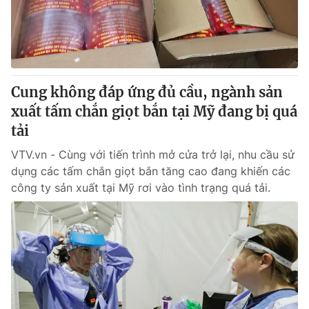
Giao lưu trực tuyến
Sản phẩm
Lịch phát sóng
Thị trường
Tư vấn
Cung không đáp ứng đủ cầu, ngành sản
Chuyên mục khác
xuất tấm chắn giọt bắn tại Mỹ đang bị quá
Emagazine
Podcast
tải
VTV.vn - Cùng với tiến trình mở cửa trở lại, nhu cầu sử
Photo
Infographic
dụng các tấm chắn giọt bắn tăng cao đang khiến các
công ty sản xuất tại Mỹ rơi vào tình trạng quá tải.
Video
Shorts video
VTV Money
VTV Thể thao
VTV Sức khoẻ
Bất động sản