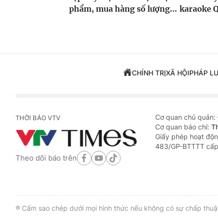
phẩm, mua hàng số lượng...
karaoke 
CHÍNH TRỊ
XÃ HỘI
PHÁP L
Cơ quan chủ quản:
THỜI BÁO VTV
Cơ quan báo chí:
T
Giấy phép hoạt độn
483/GP-BTTTT cấp
Theo dõi báo trên
® Cấm sao chép dưới mọi hình thức nếu không có sự chấp thuận 