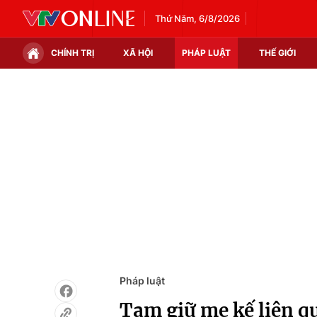
Thứ Năm, 6/8/2026
CHÍNH TRỊ
XÃ HỘI
PHÁP LUẬT
THẾ GIỚI
Chính trị
Xã hội
Thế giới
Kinh tế
Tin tức
Tài chính
Thế giới đó đây
Thị trường
Câu chuyện quốc tế
Góc doanh nghiệp
Dữ liệu và đời sống
Pháp luật
Tạm giữ mẹ kế liên qu