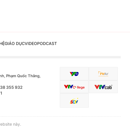
HỆ
GIÁO DỤC
VIDEO
PODCAST
nh, Phạm Quốc Thắng,
.38 355 932
71
ebsite này.