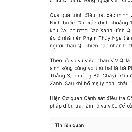
cháu Q. đã tử vong ngoại viện chưa
Qua quá trình điều tra, xác minh
Ninh bước đầu xác định khoảng 19
khu 2A, phường Cao Xanh (tỉnh Qu
áo ở nhà nên Phạm Thúy Nga (là m
người cháu Q., khiến nạn nhân bị 
Theo hồ sơ vụ việc, cháu V.V.Q. l
sinh sống cùng vợ thứ hai là bà 
Thắng 3, phường Bãi Cháy). Gia đ
Xanh. Sau khi bố mẹ ly hôn, cháu
Hiện Cơ quan Cảnh sát điều tra Cô
pháp điều tra, làm rõ vụ việc để xử
Tin liên quan