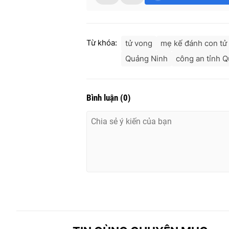
Từ khóa:
tử vong
mẹ kế đánh con tử
Quảng Ninh
công an tỉnh 
Bình luận
(
0
)