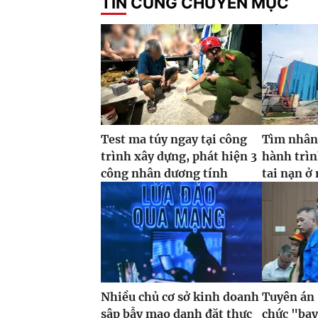
TIN CÙNG CHUYÊN MỤC
Test ma túy ngay tại công
Tìm nhân
trình xây dựng, phát hiện 3
hành trìn
công nhân dương tính
tai nạn ở 
Nhiều chủ cơ sở kinh doanh
Tuyên án 
sập bẫy mạo danh đặt thực
chức "bay