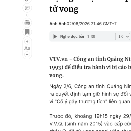
tử vong
0
Anh Anh
02/06/2026 21:46 GMT+7
Giải trí
Đời sống
1:39
Nghe đọc bài
Điện ảnh
Du lịch
Âm nhạc
Làm đẹp
VTV.vn - Công an tỉnh Quảng Ni
Sao
Chất lượng cuộc sốn
1993) để điều tra hành vi bị cáo
vong.
Ngày 2/6, Công an tỉnh Quảng Nin
ra quyết định tạm giữ hình sự đối
vi "Cố ý gây thương tích" liên qu
Trước đó, khoảng 19h15 ngày 29/
V.V.Q. (sinh năm 2015) vào cấp cứ