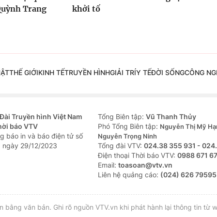
Quỳnh Trang
khởi tố
UẬT
THẾ GIỚI
KINH TẾ
TRUYỀN HÌNH
GIẢI TRÍ
Y TẾ
ĐỜI SỐNG
CÔNG NG
Đài Truyền hình Việt Nam
Tổng Biên tập:
Vũ Thanh Thủy
hời báo VTV
Phó Tổng Biên tập:
Nguyễn Thị Mỹ Hạ
g báo in và báo điện tử số
Nguyễn Trọng Ninh
 ngày 29/12/2023
Tổng đài VTV:
024.38 355 931 - 024
Ðiện thoại Thời báo VTV:
0988 671 6
Email:
toasoan@vtv.vn
Liên hệ quảng cáo:
(024) 626 79595
bằng văn bản. Ghi rõ nguồn VTV.vn khi phát hành lại thông tin từ w