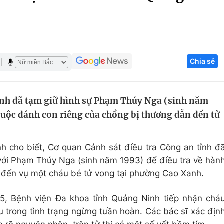
Góc ảnh
Giáo dục
Công nghệ
Chia sẻ
Tuyển sinh
Hitech Công ng
Học trực tuyến
Sản phẩm
nh đã tạm giữ hình sự Phạm Thúy Nga (sinh năm
g
Thị trường
 buộc đánh con riêng của chồng bị thương dẫn đến tử
Tư vấn
h cho biết, Cơ quan Cảnh sát điều tra Công an tỉnh đ
 với Phạm Thúy Nga (sinh năm 1993) để điều tra về hàn
an đến vụ một cháu bé tử vong tại phường Cao Xanh.
5, Bệnh viện Đa khoa tỉnh Quảng Ninh tiếp nhận chá
u trong tình trạng ngừng tuần hoàn. Các bác sĩ xác địn