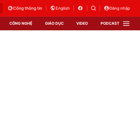
Cổng thông tin
English
Đăng nhập
CÔNG NGHỆ
GIÁO DỤC
VIDEO
PODCAST
VTV Money
VTV Thể thao
VTV Sức khoẻ
Bất động sản
Thị trường 24h
Tấm lòng Việt
Vươn mình bằng AI
VTV4
VTV8
VTV9
Lịch phát sóng
Giao lưu trực tuyến
Sự kiện