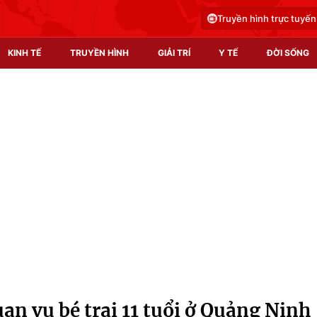
Truyền hình trực tuyến
KINH TẾ
TRUYỀN HÌNH
GIẢI TRÍ
Y TẾ
ĐỜI SỐNG
Pháp luật
Y tế
Truyền hình
Multimedia
Phim VTV
Video
Hậu trường
Shorts video
Nhân vật
Podcast
Khán giả
EMagazine
Giải sao mai
Photo
an vụ bé trai 11 tuổi ở Quảng Ninh
Infographic