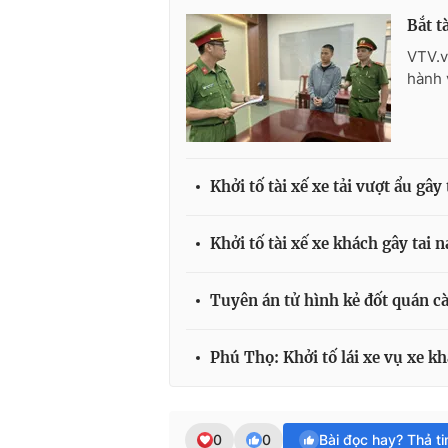
Bắt t
VTV.v
hành 
Khởi tố tài xế xe tải vượt ẩu gâ
Khởi tố tài xế xe khách gây tai 
Tuyên án tử hình kẻ đốt quán cà
Phú Thọ: Khởi tố lái xe vụ xe k
0
0
Bài đọc hay? Thả t