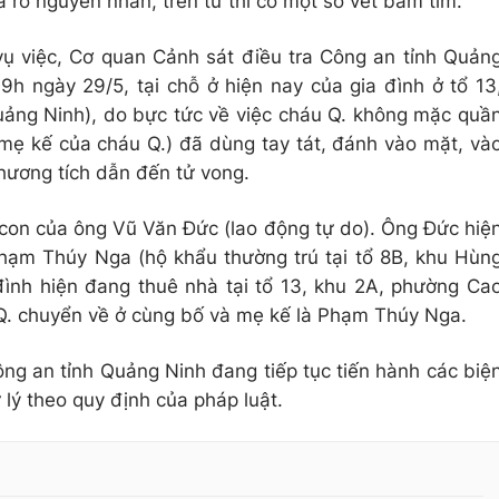
 rõ nguyên nhân, trên tử thi có một số vết bầm tím.
 vụ việc, Cơ quan Cảnh sát điều tra Công an tỉnh Quản
h ngày 29/5, tại chỗ ở hiện nay của gia đình ở tổ 13
ảng Ninh), do bực tức về việc cháu Q. không mặc quầ
ẹ kế của cháu Q.) đã dùng tay tát, đánh vào mặt, và
thương tích dẫn đến tử vong.
à con của ông Vũ Văn Đức (lao động tự do). Ông Đức hiệ
Phạm Thúy Nga (hộ khẩu thường trú tại tổ 8B, khu Hùn
ình hiện đang thuê nhà tại tổ 13, khu 2A, phường Ca
 Q. chuyển về ở cùng bố và mẹ kế là Phạm Thúy Nga.
ng an tỉnh Quảng Ninh đang tiếp tục tiến hành các biệ
 lý theo quy định của pháp luật.