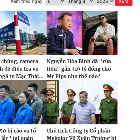
Xem theo ngày
XEM
 chứng, camera
Nguyễn Hòa Bình đã “rửa
h để điều tra vụ
tiền" gần 319 tỷ đồng cho
ngã tư Mạc Thái...
Mr Pips như thế nào?
50 bị cáo vụ tổ
Chủ tịch Công ty Cổ phần
 lắc" tại quán
Mekolor Võ Xuân Trường bị